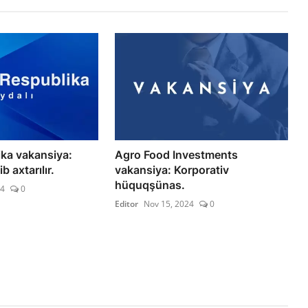
ka vakansiya:
Agro Food Investments
b axtarılır.
vakansiya: Korporativ
hüquqşünas.
24
0
Editor
Nov 15, 2024
0