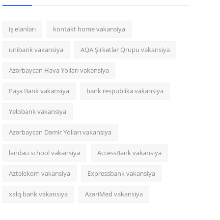
iş elanları
kontakt home vakansiya
unibank vakansiya
AQA Şirkətlər Qrupu vakansiya
Azərbaycan Hava Yolları vakansiya
Paşa Bank vakansiya
bank respublika vakansiya
Yelobank vakansiya
Azərbaycan Dəmir Yolları vakansiya
landau school vakansiya
AccessBank vakansiya
Aztelekom vakansiya
Expressbank vakansiya
xalq bank vakansiya
AzəriMed vakansiya