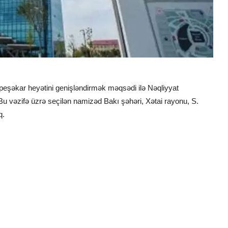
eşəkar heyətini genişləndirmək məqsədi ilə Nəqliyyat
 Bu vəzifə üzrə seçilən namizəd Bakı şəhəri, Xətai rayonu, S.
q.