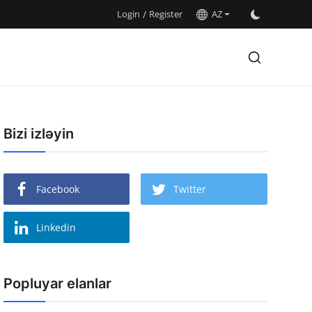
Login
/
Register
AZ
Bizi izləyin
Facebook
Twitter
Linkedin
Popluyar elanlar