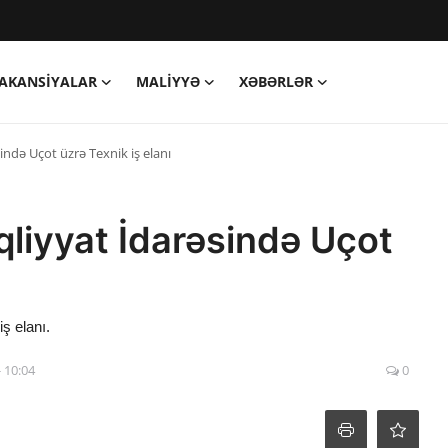
AKANSIYALAR
MALIYYƏ
XƏBƏRLƏR
ndə Uçot üzrə Texnik iş elanı
liyyat İdarəsində Uçot
ş elanı.
- 10:04
0