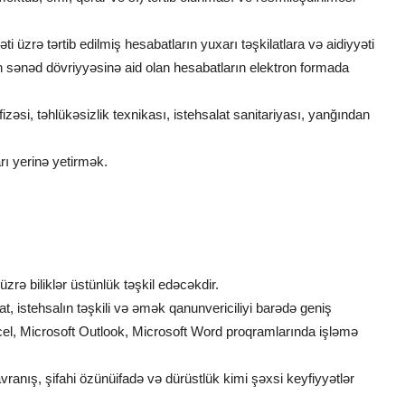
ti üzrə tərtib edilmiş hesabatların yuxarı təşkilatlara və aidiyyəti
n sənəd dövriyyəsinə aid olan hesabatların elektron formada
əsi, təhlükəsizlik texnikası, istehsalat sanitariyası, yanğından
arı yerinə yetirmək.
zrə biliklər üstünlük təşkil edəcəkdir.
t, istehsalın təşkili və əmək qanunvericiliyi barədə geniş
xcel, Microsoft Outlook, Microsoft Word proqramlarında işləmə
ranış, şifahi özünüifadə və dürüstlük kimi şəxsi keyfiyyətlər