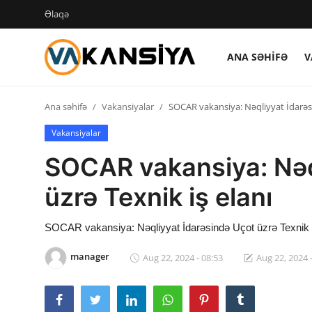
Əlaqə
ANA SƏHIFƏ
V
Login
Register
Ana səhifə
Vakansiyalar
SOCAR vakansiya: Nəqliyyat İdarəsi
Ana səhifə
Vakansiyalar
Vakansiyalar
SOCAR vakansiya: Nəq
Maliyyə
üzrə Texnik iş elanı
Əlaqə
SOCAR vakansiya: Nəqliyyat İdarəsində Uçot üzrə Texnik i
Xəbərlər
manager
Aug 22, 2024 - 08:53
Aug 22, 2024 
AZ