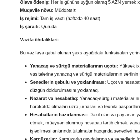
Əlavə ödəniş:
Hər iş gününə uyğun olaraq 5 AZN yemək xər
Müqavilə növü:
Müddətsiz
İş rejimi:
Tam iş vaxtı (həftədə 40 saat)
İş şəraiti:
Quruda
Vəzifə öhdəlikləri:
Bu vəzifəyə qəbul olunan şəxs aşağıdakı funksiyaları yerinə
Yanacaq və sürtgü materiallarının uçotu:
Yüksək ixt
vasitələrinə yanacaq və sürtgü materiallarının sərfini
Sənədlərin qəbulu və yoxlanılması:
Uçot və hesabat 
düzgün doldurulmasını yoxlamaq.
Nəzarət və hesabatlıq:
Yanacaq-sürtgü materiallarını
hərəkətdə olmaları üzrə jurnalları və texniki pasportla
Hesabatların hazırlanması:
Daxil olan və paylanan ya
etmək, müəyyən olunmuş hesabatı tərtib etmək, yana
işlədilməsi anlarında tutulmalar haqqında sənədləri ha
Kargüzarlıq:
Kargüzarlıq qaydalarına və sənədlərin (m