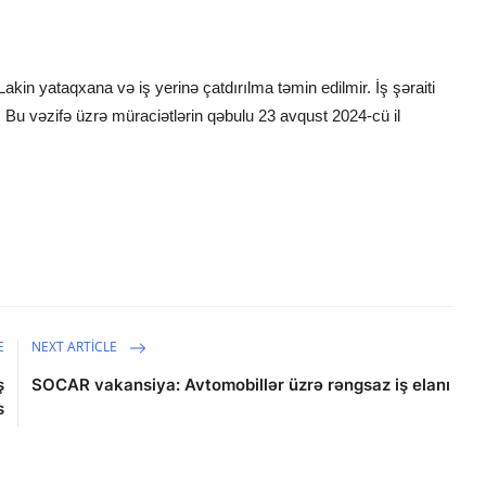
kin yataqxana və iş yerinə çatdırılma təmin edilmir. İş şəraiti
ir. Bu vəzifə üzrə müraciətlərin qəbulu 23 avqust 2024-cü il
E
NEXT ARTICLE
ş
SOCAR vakansiya: Avtomobillər üzrə rəngsaz iş elanı
s