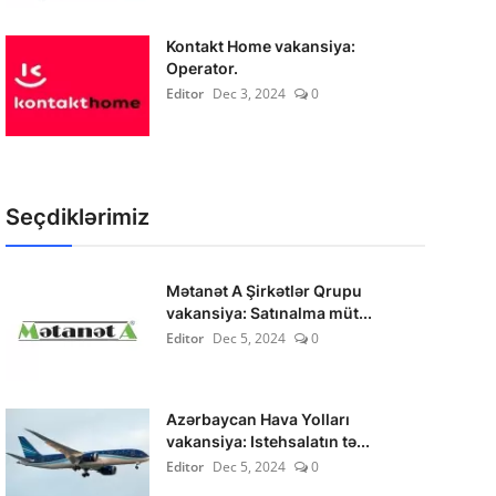
Kontakt Home vakansiya:
Operator.
Editor
Dec 3, 2024
0
Seçdiklərimiz
Mətanət A Şirkətlər Qrupu
vakansiya: Satınalma müt...
Editor
Dec 5, 2024
0
Azərbaycan Hava Yolları
vakansiya: Istehsalatın tə...
Editor
Dec 5, 2024
0