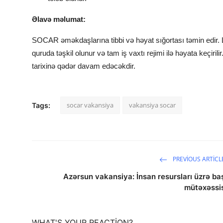
Əlavə məlumat:
SOCAR əməkdaşlarına tibbi və həyat sığortası təmin edir. La
quruda təşkil olunur və tam iş vaxtı rejimi ilə həyata keçiril
tarixinə qədər davam edəcəkdir.
socar vakansiya
vakansiya socar
Tags:
PREVIOUS ARTICL
Azərsun vakansiya: İnsan resursları üzrə ba
mütəxəssi
WHAT'S YOUR REACTION?