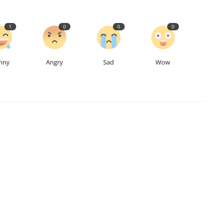
1
0
0
0
nny
Angry
Sad
Wow