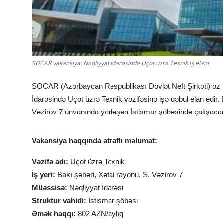
SOCAR vakansiya: Nəqliyyat İdarəsində Uçot üzrə Texnik iş elanı
SOCAR (Azərbaycan Respublikası Dövlət Neft Şirkəti) öz p
İdarəsində Uçot üzrə Texnik vəzifəsinə işə qəbul elan edir.
Vəzirov 7 ünvanında yerləşən İstismar şöbəsində çalışaca
Vakansiya haqqında ətraflı məlumat:
Vəzifə adı:
Uçot üzrə Texnik
İş yeri:
Bakı şəhəri, Xətai rayonu, S. Vəzirov 7
Müəssisə:
Nəqliyyat İdarəsi
Struktur vahidi:
İstismar şöbəsi
Əmək haqqı:
802 AZN/aylıq