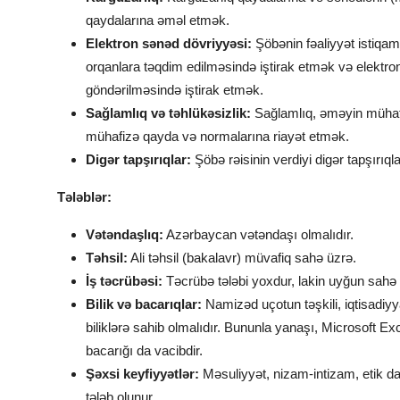
qaydalarına əməl etmək.
Elektron sənəd dövriyyəsi:
Şöbənin fəaliyyət istiqamə
orqanlara təqdim edilməsində iştirak etmək və elektro
göndərilməsində iştirak etmək.
Sağlamlıq və təhlükəsizlik:
Sağlamlıq, əməyin mühafiz
mühafizə qayda və normalarına riayət etmək.
Digər tapşırıqlar:
Şöbə rəisinin verdiyi digər tapşırıql
Tələblər:
Vətəndaşlıq:
Azərbaycan vətəndaşı olmalıdır.
Təhsil:
Ali təhsil (bakalavr) müvafiq sahə üzrə.
İş təcrübəsi:
Təcrübə tələbi yoxdur, lakin uyğun sahə ü
Bilik və bacarıqlar:
Namizəd uçotun təşkili, iqtisadiyya
biliklərə sahib olmalıdır. Bununla yanaşı, Microsoft E
bacarığı da vacibdir.
Şəxsi keyfiyyətlər:
Məsuliyyət, nizam-intizam, etik dav
tələb olunur.