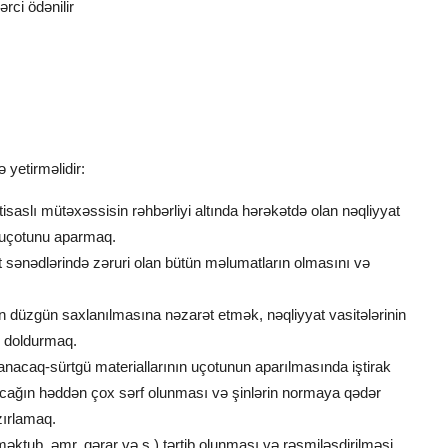
ci ödənilir
 yetirməlidir:
isaslı mütəxəssisin rəhbərliyi altında hərəkətdə olan nəqliyyat
n uçotunu aparmaq.
sənədlərində zəruri olan bütün məlumatların olmasını və
n düzgün saxlanılmasına nəzarət etmək, nəqliyyat vasitələrinin
rı doldurmaq.
nacaq-sürtgü materiallarının uçotunun aparılmasında iştirak
cağın həddən çox sərf olunması və şinlərin normaya qədər
zırlamaq.
əktub, əmr, qərar və s.) tərtib olunması və rəsmiləşdirilməsi