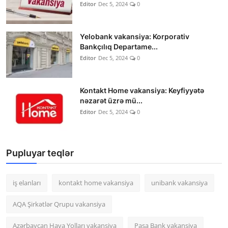
Editor
Dec 5, 2024
0
Yelobank vakansiya: Korporativ
Bankçılıq Departame...
Editor
Dec 5, 2024
0
Kontakt Home vakansiya: Keyfiyyətə
nəzarət üzrə mü...
Editor
Dec 5, 2024
0
Pupluyar teqlər
iş elanları
kontakt home vakansiya
unibank vakansiya
AQA Şirkətlər Qrupu vakansiya
Azərbaycan Hava Yolları vakansiya
Paşa Bank vakansiya