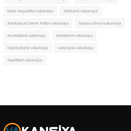
bank respublika vakansiya
Yelobank vakansiya
Azərbaycan Dəmir Yolları vakansiya
landau school vakansiya
AccessBank vakansiya
Aztelekom vakansiya
Expressbank vakansiya
xalq bank vakansiya
AzəriMed vakansiya