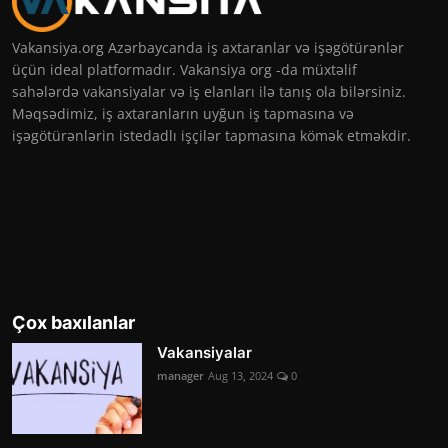
Vakansiya.org Azərbaycanda iş axtaranlar və işəgötürənlər
üçün ideal platformadır. Vakansiya org -da müxtəlif
sahələrdə vakansiyalar və iş elanları ilə tanış ola bilərsiniz.
Məqsədimiz, iş axtaranların uyğun iş tapmasına və
işəgötürənlərin istedadlı işçilər tapmasına kömək etməkdir.
Çox baxılanlar
Vakansiyalar
manager
Aug 13, 2024
0