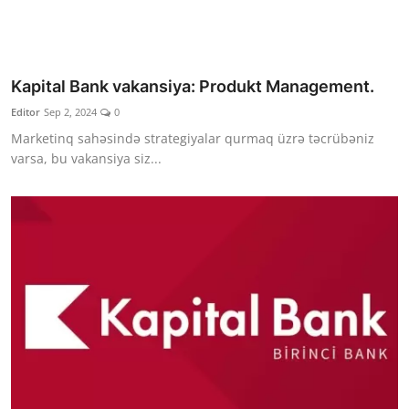
Kapital Bank vakansiya: Produkt Management.
Editor
Sep 2, 2024
0
Marketinq sahəsində strategiyalar qurmaq üzrə təcrübəniz
varsa, bu vakansiya siz...