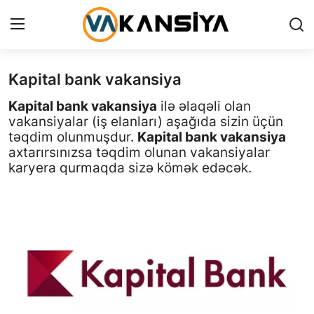
Kapital bank vakansiya
Login
Register
Kapital bank vakansiya
ilə əlaqəli olan
Ana səhifə
vakansiyalar (iş elanları) aşağıda sizin üçün
təqdim olunmuşdur.
Kapital bank vakansiya
Vakansiyalar
axtarırsınızsa təqdim olunan vakansiyalar
karyera qurmaqda sizə kömək edəcək.
Maliyyə
Əlaqə
Xəbərlər
AZ