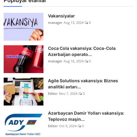
Popluyar elanlar
Vakansiyalar
manager
Aug 13, 2024
0
Coca Cola vakansiya: Coca-Cola
Azerbaijan operato...
manager
Aug 16, 2024
0
Agile Solutions vakansiya: Biznes
analitiki axtarı...
Editor
Nov 7, 2024
0
Azərbaycan Dəmir Yolları vakansiya:
Teplovoz maşin...
Editor
Oct 9, 2024
0