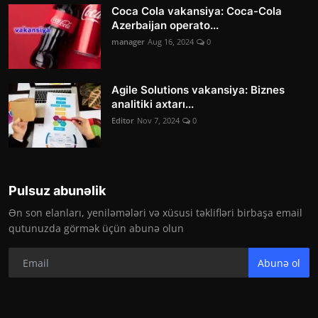
Coca Cola vakansiya: Coca-Cola
Azerbaijan operato...
manager
Aug 16, 2024
0
Agile Solutions vakansiya: Biznes
analitiki axtarı...
Editor
Nov 7, 2024
0
Pulsuz abunəlik
Ən son elanları, yeniləmələri və xüsusi təklifləri birbaşa email
qutunuzda görmək üçün abunə olun
Abunə ol