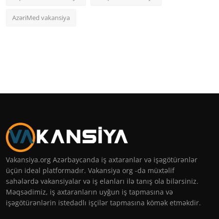
AzəriMed vakansiya
Vakansiya.org Azərbaycanda iş axtaranlar və işəgötürənlər
üçün ideal platformadır. Vakansiya org -da müxtəlif
sahələrdə vakansiyalar və iş elanları ilə tanış ola bilərsiniz.
Məqsədimiz, iş axtaranların uyğun iş tapmasına və
işəgötürənlərin istedadlı işçilər tapmasına kömək etməkdir.