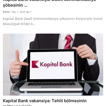
şöbəsinin ...
Editor
Sep 7, 2024
0
Kapital Bank Daxili Kommunikasiya şöbəsinin Korporativ Sosial
Məsuliyyət (KSM) b...
Kapital Bank vakansiya: Təhlil bölməsinin