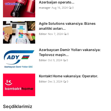
Azerbaijan operato...
manager
Aug 16, 2024
0
Agile Solutions vakansiya: Biznes
analitiki axtarı...
Editor
Nov 7, 2024
0
Azərbaycan Dəmir Yolları vakansiya:
Teplovoz maşin...
Editor
Oct 9, 2024
0
Kontakt Home vakansiya: Operator.
Editor
Dec 3, 2024
0
Seçdiklərimiz