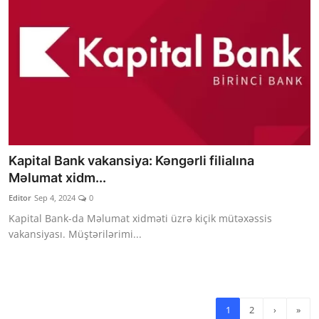
Kapital Bank vakansiya: Kəngərli filialına
Məlumat xidm...
Editor
Sep 4, 2024
0
Kapital Bank-da Məlumat xidməti üzrə kiçik mütəxəssis
vakansiyası. Müştərilərimi...
1
2
›
»