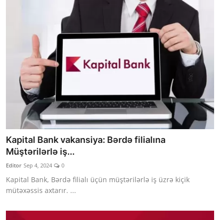
Kapital Bank vakansiya: Bərdə filialına
Müştərilərlə iş...
Editor
Sep 4, 2024
0
Kapital Bank, Bərdə filialı üçün müştərilərlə iş üzrə kiçik
mütəxəssis axtarır. ...