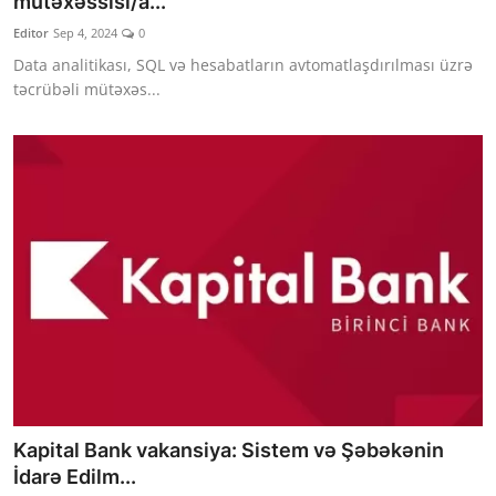
mütəxəssisi/a...
Editor
Sep 4, 2024
0
Data analitikası, SQL və hesabatların avtomatlaşdırılması üzrə
təcrübəli mütəxəs...
Kapital Bank vakansiya: Sistem və Şəbəkənin
İdarə Edilm...