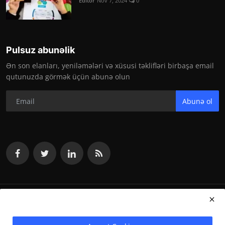
Editor
Nov 7, 2024
0
Pulsuz abunəlik
Ən son elanları, yeniləmələri və xüsusi təklifləri birbaşa email
qutunuzda görmək üçün abunə olun
Abunə ol
vakansiya.org 2024