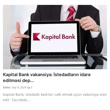
Kapital Bank vakansiya: İstedadların idarə
edilməsi dep...
Editor
Sep 4, 2024
0
Kapital Bank, istedadlı kadrları cəlb etmək üçün vakansiya elan
edir. Təcrübəli,...