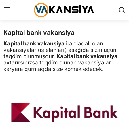
Kapital bank vakansiya
Login
Register
Kapital bank vakansiya
ilə əlaqəli olan
Ana səhifə
vakansiyalar (iş elanları) aşağıda sizin üçün
təqdim olunmuşdur.
Kapital bank vakansiya
Vakansiyalar
axtarırsınızsa təqdim olunan vakansiyalar
karyera qurmaqda sizə kömək edəcək.
Maliyyə
Əlaqə
Xəbərlər
AZ