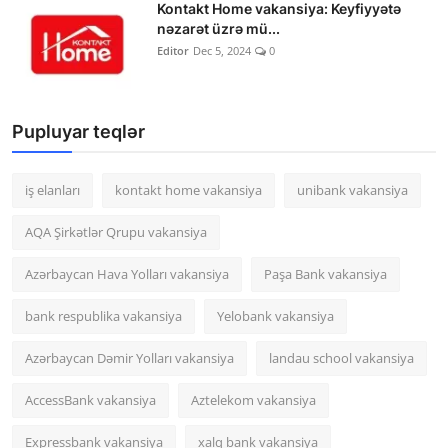
Kontakt Home vakansiya: Keyfiyyətə
nəzarət üzrə mü...
Editor
Dec 5, 2024
0
Pupluyar teqlər
iş elanları
kontakt home vakansiya
unibank vakansiya
AQA Şirkətlər Qrupu vakansiya
Azərbaycan Hava Yolları vakansiya
Paşa Bank vakansiya
bank respublika vakansiya
Yelobank vakansiya
Azərbaycan Dəmir Yolları vakansiya
landau school vakansiya
AccessBank vakansiya
Aztelekom vakansiya
Expressbank vakansiya
xalq bank vakansiya