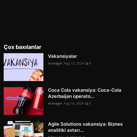
Çox baxılanlar
Vakansiyalar
manager
Aug 13, 2024
0
Coca Cola vakansiya: Coca-Cola
Azerbaijan operato...
manager
Aug 16, 2024
0
Agile Solutions vakansiya: Biznes
analitiki axtarı...