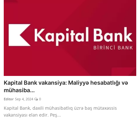
Kapital Bank vakansiya: Maliyyə hesabatlığı və
mühasiba...
Editor
Sep 4, 2024
0
Kapital Bank, daxili mühasibatlıq üzrə baş mütəxəssis
vakansiyası elan edir. Peş...