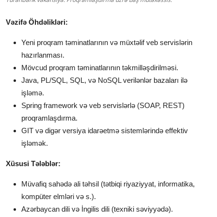
Vəzifə Öhdəlikləri:
Yeni proqram təminatlarının və müxtəlif veb servislərin
hazırlanması.
Mövcud proqram təminatlarının təkmilləşdirilməsi.
Java, PL/SQL, SQL, və NoSQL verilənlər bazaları ilə
işləmə.
Spring framework və veb servislərlə (SOAP, REST)
proqramlaşdırma.
GIT və digər versiya idarəetmə sistemlərində effektiv
işləmək.
Xüsusi Tələblər:
Müvafiq sahədə ali təhsil (tətbiqi riyaziyyat, informatika,
kompüter elmləri və s.).
Azərbaycan dili və İngilis dili (texniki səviyyədə).