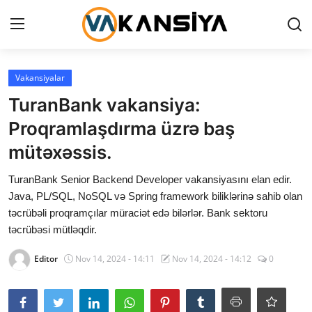
Login
Register
Vakansiyalar
TuranBank vakansiya:
Ana səhifə
Proqramlaşdırma üzrə baş
Vakansiyalar
mütəxəssis.
Maliyyə
TuranBank Senior Backend Developer vakansiyasını elan edir.
Java, PL/SQL, NoSQL və Spring framework biliklərinə sahib olan
Əlaqə
təcrübəli proqramçılar müraciət edə bilərlər. Bank sektoru
təcrübəsi mütləqdir.
Xəbərlər
Editor
Nov 14, 2024 - 14:11
Nov 14, 2024 - 14:12
0
AZ