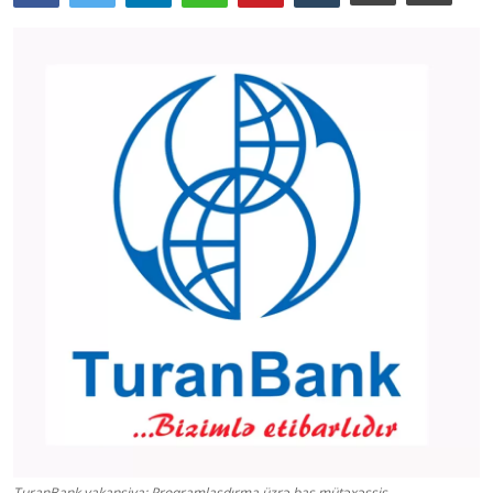
TuranBank vakansiya: Proqramlaşdırma üzrə baş mütəxəssis.