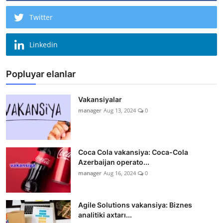
Twitter
Linkedin
Popluyar elanlar
Vakansiyalar
manager
Aug 13, 2024
0
Coca Cola vakansiya: Coca-Cola
Azerbaijan operato...
manager
Aug 16, 2024
0
Agile Solutions vakansiya: Biznes
analitiki axtarı...