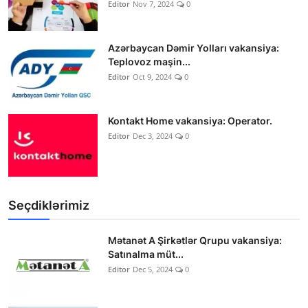
Editor
Nov 7, 2024
0
Azərbaycan Dəmir Yolları vakansiya:
Teplovoz maşin...
Editor
Oct 9, 2024
0
Kontakt Home vakansiya: Operator.
Editor
Dec 3, 2024
0
Seçdiklərimiz
Mətanət A Şirkətlər Qrupu vakansiya:
Satınalma müt...
Editor
Dec 5, 2024
0