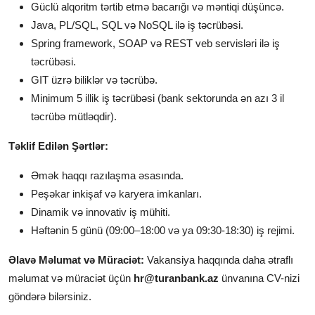
Güclü alqoritm tərtib etmə bacarığı və məntiqi düşüncə.
Java, PL/SQL, SQL və NoSQL ilə iş təcrübəsi.
Spring framework, SOAP və REST veb servisləri ilə iş
təcrübəsi.
GIT üzrə biliklər və təcrübə.
Minimum 5 illik iş təcrübəsi (bank sektorunda ən azı 3 il
təcrübə mütləqdir).
Təklif Edilən Şərtlər:
Əmək haqqı razılaşma əsasında.
Peşəkar inkişaf və karyera imkanları.
Dinamik və innovativ iş mühiti.
Həftənin 5 günü (09:00–18:00 və ya 09:30-18:30) iş rejimi.
Əlavə Məlumat və Müraciət:
Vakansiya haqqında daha ətraflı
məlumat və müraciət üçün
hr
@turanbank
.az
ünvanına CV-nizi
göndərə bilərsiniz.