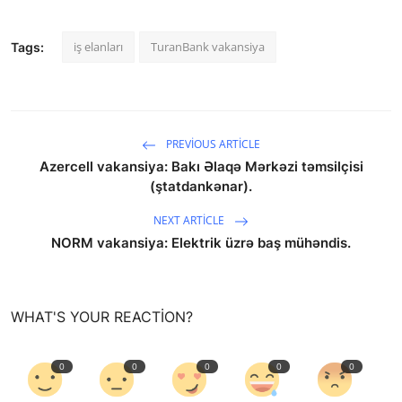
iş elanları
TuranBank vakansiya
Tags:
PREVIOUS ARTICLE
Azercell vakansiya: Bakı Əlaqə Mərkəzi təmsilçisi
(ştatdankənar).
NEXT ARTICLE
NORM vakansiya: Elektrik üzrə baş mühəndis.
WHAT'S YOUR REACTION?
0
0
0
0
0