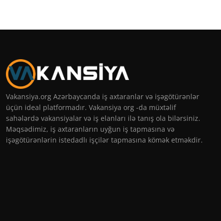
Vakansiya.org Azərbaycanda iş axtaranlar və işəgötürənlər
üçün ideal platformadır. Vakansiya org -da müxtəlif
sahələrdə vakansiyalar və iş elanları ilə tanış ola bilərsiniz.
Məqsədimiz, iş axtaranların uyğun iş tapmasına və
işəgötürənlərin istedadlı işçilər tapmasına kömək etməkdir.