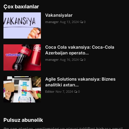
Çox baxılanlar
Vakansiyalar
manager
Aug 13, 2024
0
Coca Cola vakansiya: Coca-Cola
Azerbaijan operato...
manager
Aug 16, 2024
0
Agile Solutions vakansiya: Biznes
analitiki axtarı...
Editor
Nov 7, 2024
0
Pulsuz abunəlik
Ən son elanları, yeniləmələri və xüsusi təklifləri birbaşa email