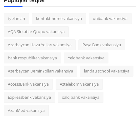
Pupluyar teqlər
iş elanları
kontakt home vakansiya
unibank vakansiya
AQA Şirkətlər Qrupu vakansiya
Azərbaycan Hava Yolları vakansiya
Paşa Bank vakansiya
bank respublika vakansiya
Yelobank vakansiya
Azərbaycan Dəmir Yolları vakansiya
landau school vakansiya
AccessBank vakansiya
Aztelekom vakansiya
Expressbank vakansiya
xalq bank vakansiya
AzəriMed vakansiya