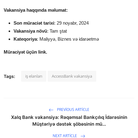
Vakansiya haqqında məlumat:
Son müraciət tarixi
: 29 noyabr, 2024
Vakansiya növü
: Tam ştat
Kateqoriya
: Maliyyə, Biznes və idarəetmə
Müraciyət üçün link.
iş elanları
AccessBank vakansiya
Tags:
PREVIOUS ARTICLE
Xalq Bank vakansiya: Rəqəmsal Bankçılıq İdarəsinin
Müştəriyə dəstək şöbəsinin mü...
NEXT ARTICLE