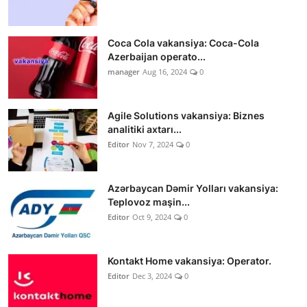
Coca Cola vakansiya: Coca-Cola
Azerbaijan operato...
manager
Aug 16, 2024
0
Agile Solutions vakansiya: Biznes
analitiki axtarı...
Editor
Nov 7, 2024
0
Azərbaycan Dəmir Yolları vakansiya:
Teplovoz maşin...
Editor
Oct 9, 2024
0
Kontakt Home vakansiya: Operator.
Editor
Dec 3, 2024
0