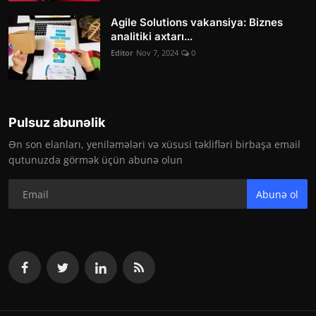
Agile Solutions vakansiya: Biznes
analitiki axtarı...
Editor
Nov 7, 2024
0
Pulsuz abunəlik
Ən son elanları, yeniləmələri və xüsusi təklifləri birbaşa email
qutunuzda görmək üçün abunə olun
Abunə ol