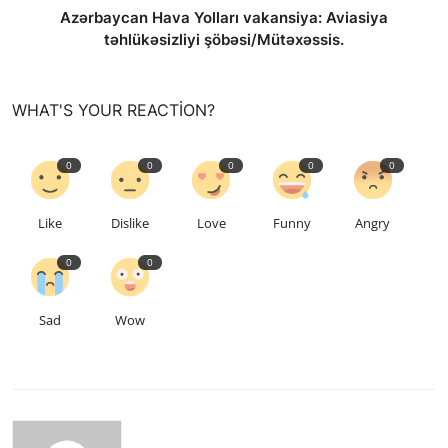
Azərbaycan Hava Yolları vakansiya: Aviasiya
təhlükəsizliyi şöbəsi/Mütəxəssis.
WHAT'S YOUR REACTION?
0
0
0
0
0
Like
Dislike
Love
Funny
Angry
0
0
Sad
Wow