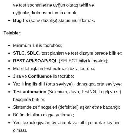
və test ssenarilərinə uyğun olaraq təhlil və
uyğunlaşdırılmasını təmin etmək;
Bug fix
(səhv düzəlişi) statusunu izləmək.
Tələblər:
Minimum 1 il iş təcrübəsi;
STLC
,
SDLC
, test planları və test dizaynı barədə biliklər;
REST API/SOAP/SQL
(SELECT biliyi kifayətdir);
Mobil tətbiqlərin test edilməsi üzrə təcrübə;
Jira
və
Confluence
ilə təcrübə;
Yazılı
İngilis dili
(orta səviyyə) - danışıqda orta səviyyə;
Test automation
(Selenium, Java, TestNG, Log4j və s.)
haqqında biliklər;
Sistemdə zəif nöqtələri (defektləri) aşkar etmə bacarığı;
Bütün detallara diqqət yetirmək;
Yeni texnologiyaları öyrənmək və tətbiq etmək istəyinin
olması.