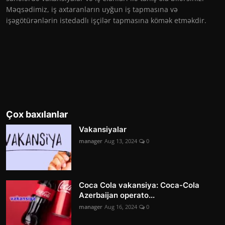
Məqsədimiz, iş axtaranların uyğun iş tapmasına və
işəgötürənlərin istedadlı işçilər tapmasına kömək etməkdir.
Çox baxılanlar
Vakansiyalar
manager
Aug 13, 2024
0
Coca Cola vakansiya: Coca-Cola
Azerbaijan operato...
manager
Aug 16, 2024
0