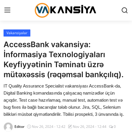
Login
Register
Vakansiyalar
AccessBank vakansiya:
Ana səhifə
İnformasiya Texnologiyaları
Vakansiyalar
Keyfiyyətinin Təminatı üzrə
mütəxəssis (rəqəmsal bankçılıq).
Maliyyə
IT Quality Assurance Specialist vakansiyası AccessBank-da,
Əlaqə
Digital Banking komandasında çalışacaq namizədlər üçün
açıqdır. Test case hazırlamaq, manual test, automation test və
Xəbərlər
bug fixes ilə bağlı bacarıqlar tələb olunur. Jira, SQL, Selenium
bilikləri müsbət qiymətləndirilir. Tbilisi prospekti, 3 ünvanında iş.
AZ
Editor
Nov 26, 2024 - 12:42
Nov 26, 2024 - 12:44
0