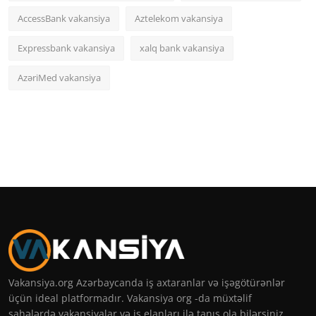
AccessBank vakansiya
Aztelekom vakansiya
Expressbank vakansiya
xalq bank vakansiya
AzəriMed vakansiya
Vakansiya.org Azərbaycanda iş axtaranlar və işəgötürənlər
üçün ideal platformadır. Vakansiya org -da müxtəlif
sahələrdə vakansiyalar və iş elanları ilə tanış ola bilərsiniz.