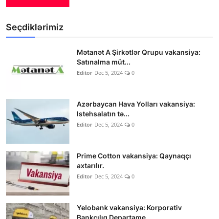
Seçdiklərimiz
Mətanət A Şirkətlər Qrupu vakansiya:
Satınalma müt...
Editor
Dec 5, 2024
0
Azərbaycan Hava Yolları vakansiya:
Istehsalatın tə...
Editor
Dec 5, 2024
0
Prime Cotton vakansiya: Qaynaqçı
axtarılır.
Editor
Dec 5, 2024
0
Yelobank vakansiya: Korporativ
Bankçılıq Departame...