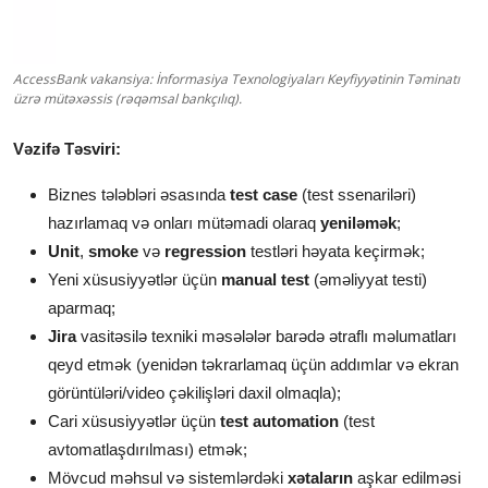
AccessBank vakansiya: İnformasiya Texnologiyaları Keyfiyyətinin Təminatı
üzrə mütəxəssis (rəqəmsal bankçılıq).
Vəzifə Təsviri:
Biznes tələbləri əsasında
test case
(test ssenariləri)
hazırlamaq və onları mütəmadi olaraq
yeniləmək
;
Unit
,
smoke
və
regression
testləri həyata keçirmək;
Yeni xüsusiyyətlər üçün
manual test
(əməliyyat testi)
aparmaq;
Jira
vasitəsilə texniki məsələlər barədə ətraflı məlumatları
qeyd etmək (yenidən təkrarlamaq üçün addımlar və ekran
görüntüləri/video çəkilişləri daxil olmaqla);
Cari xüsusiyyətlər üçün
test automation
(test
avtomatlaşdırılması) etmək;
Mövcud məhsul və sistemlərdəki
xətaların
aşkar edilməsi