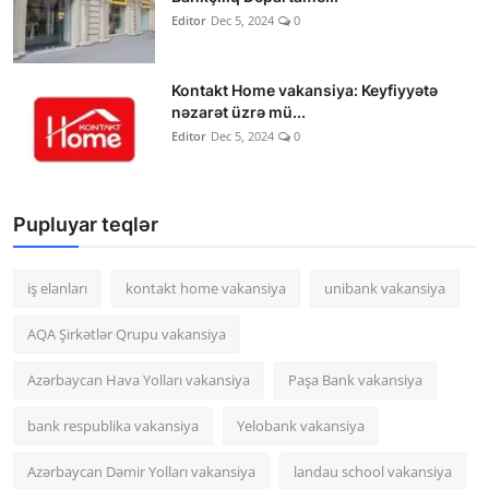
Editor
Dec 5, 2024
0
Kontakt Home vakansiya: Keyfiyyətə
nəzarət üzrə mü...
Editor
Dec 5, 2024
0
Pupluyar teqlər
iş elanları
kontakt home vakansiya
unibank vakansiya
AQA Şirkətlər Qrupu vakansiya
Azərbaycan Hava Yolları vakansiya
Paşa Bank vakansiya
bank respublika vakansiya
Yelobank vakansiya
Azərbaycan Dəmir Yolları vakansiya
landau school vakansiya