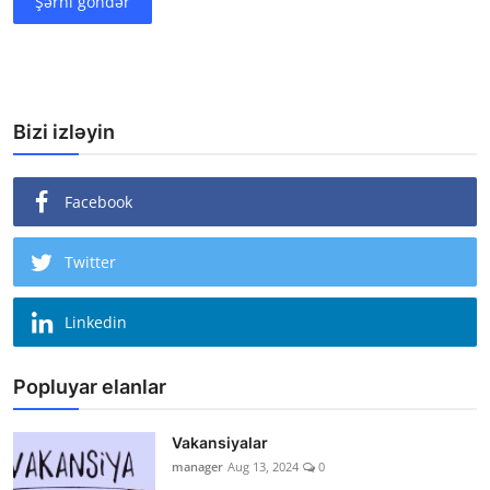
Şərhi göndər
Bizi izləyin
Facebook
Twitter
Linkedin
Popluyar elanlar
Vakansiyalar
manager
Aug 13, 2024
0