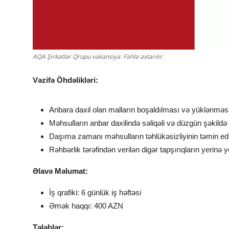
AQA Şirkətlər Qrupu vakansiya: Fəhlə axtarılır.
Vəzifə Öhdəlikləri:
Anbara daxil olan malların boşaldılması və yüklənməsi
Məhsulların anbar daxilində səliqəli və düzgün şəkildə 
Daşıma zamanı məhsulların təhlükəsizliyinin təmin ed
Rəhbərlik tərəfindən verilən digər tapşırıqların yerinə ye
Əlavə Məlumat:
İş qrafiki: 6 günlük iş həftəsi
Əmək haqqı: 400 AZN
Tələblər: