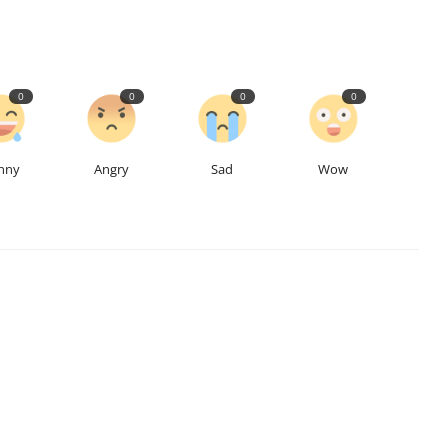
0
0
0
0
nny
Angry
Sad
Wow