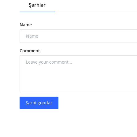
Şərhlər
Name
Comment
Şərhi göndər