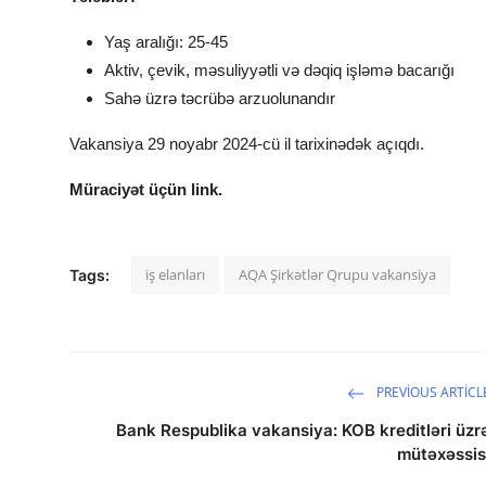
Yaş aralığı: 25-45
Aktiv, çevik, məsuliyyətli və dəqiq işləmə bacarığı
Sahə üzrə təcrübə arzuolunandır
Vakansiya 29 noyabr 2024-cü il tarixinədək açıqdı.
Müraciyət üçün link.
iş elanları
AQA Şirkətlər Qrupu vakansiya
Tags:
PREVIOUS ARTICL
Bank Respublika vakansiya: KOB kreditləri üzr
mütəxəssis