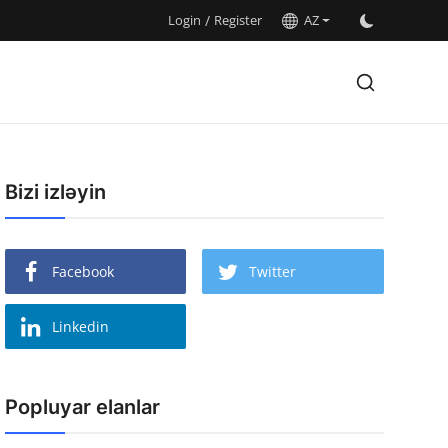
Login
/
Register
AZ
Bizi izləyin
Facebook
Twitter
Linkedin
Popluyar elanlar