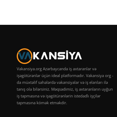
Vakansiya.org Azərbaycanda iş axtaranlar və
işəgötürənlər üçün ideal platformadır. Vakansiya org -
da müxtəlif sahələrdə vakansiyalar və iş elanları ilə
tanış ola bilərsiniz. Məqsədimiz, iş axtaranların uyğun
iş tapmasına və işəgötürənlərin istedadlı işçilər
tapmasına kömək etməkdir.