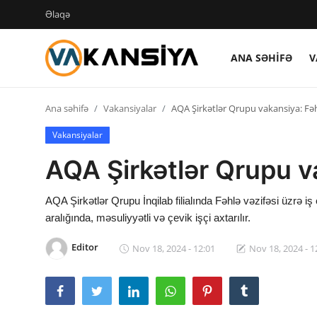
Əlaqə
ANA SƏHIFƏ
V
Login
Register
Ana səhifə
Vakansiyalar
AQA Şirkətlər Qrupu vakansiya: Fəhl
Ana səhifə
Vakansiyalar
Vakansiyalar
AQA Şirkətlər Qrupu va
Maliyyə
AQA Şirkətlər Qrupu İnqilab filialında Fəhlə vəzifəsi üzrə iş
Əlaqə
aralığında, məsuliyyətli və çevik işçi axtarılır.
Xəbərlər
Editor
Nov 18, 2024 - 12:01
Nov 18, 2024 - 1
AZ