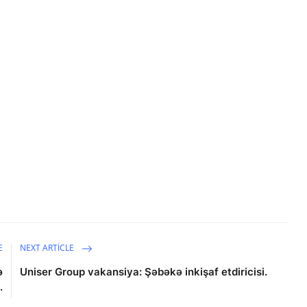
E
NEXT ARTICLE
ə
Uniser Group vakansiya: Şəbəkə inkişaf etdiricisi.
.