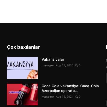
Çox baxılanlar
Vakansiyalar
manager
Aug 13, 2024
0
Coca Cola vakansiya: Coca-Cola
Azerbaijan operato...
manager
Aug 16, 2024
0