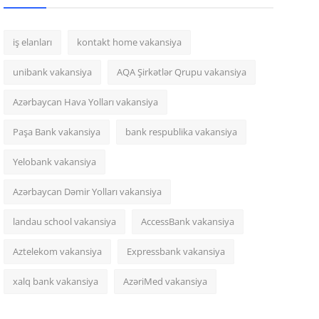
iş elanları
kontakt home vakansiya
unibank vakansiya
AQA Şirkətlər Qrupu vakansiya
Azərbaycan Hava Yolları vakansiya
Paşa Bank vakansiya
bank respublika vakansiya
Yelobank vakansiya
Azərbaycan Dəmir Yolları vakansiya
landau school vakansiya
AccessBank vakansiya
Aztelekom vakansiya
Expressbank vakansiya
xalq bank vakansiya
AzəriMed vakansiya