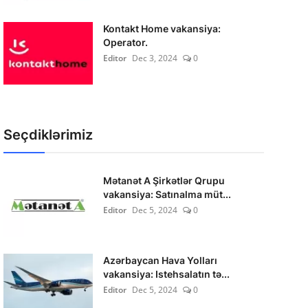
Kontakt Home vakansiya:
Operator.
Editor
Dec 3, 2024
0
Seçdiklərimiz
Mətanət A Şirkətlər Qrupu
vakansiya: Satınalma müt...
Editor
Dec 5, 2024
0
Azərbaycan Hava Yolları
vakansiya: Istehsalatın tə...
Editor
Dec 5, 2024
0