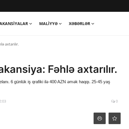
AKANSIYALAR
MALIYYƏ
XƏBƏRLƏR
ə axtarılır.
kansiya: Fəhlə axtarılır.
 elanı. 6 günlük iş qrafiki ilə 400 AZN əmək haqqı. 25-45 yaş
2:03
0