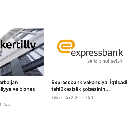
erbaijan
Expressbank vakansiya: İqtisadi
liyyə və biznes
təhlükəsizlik şöbəsinin...
Editor
Oct 2, 2024
0
4
0