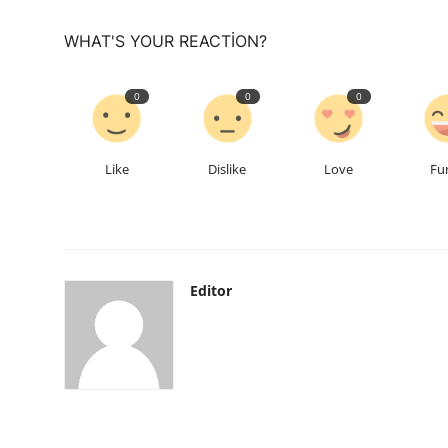
WHAT'S YOUR REACTION?
0
0
0
Like
Dislike
Love
Fu
Editor