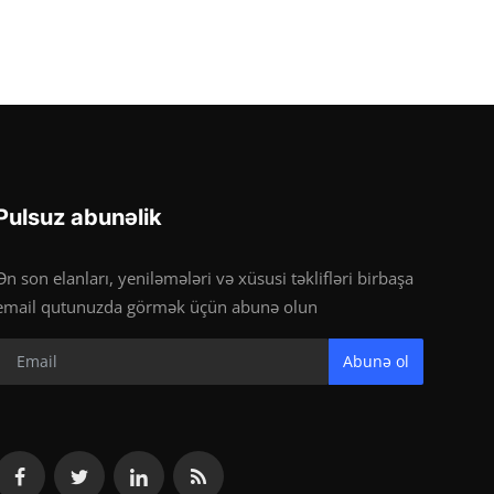
Pulsuz abunəlik
Ən son elanları, yeniləmələri və xüsusi təklifləri birbaşa
email qutunuzda görmək üçün abunə olun
Abunə ol