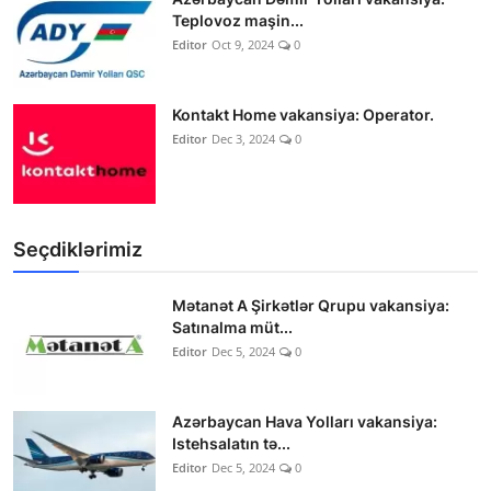
Teplovoz maşin...
Editor
Oct 9, 2024
0
Kontakt Home vakansiya: Operator.
Editor
Dec 3, 2024
0
Seçdiklərimiz
Mətanət A Şirkətlər Qrupu vakansiya:
Satınalma müt...
Editor
Dec 5, 2024
0
Azərbaycan Hava Yolları vakansiya:
Istehsalatın tə...
Editor
Dec 5, 2024
0