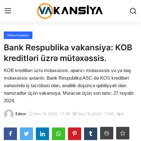
Login
Register
Vakansiyalar
Bank Respublika vakansiya: KOB
Ana səhifə
kreditləri üzrə mütəxəssis.
Vakansiyalar
KOB kreditləri üzrə mütəxəssis, aparıcı mütəxəssis və ya baş
mütəxəssis axtarılır. Bank Respublika ASC-də KOS kreditləri
Maliyyə
sahəsində iş təcrübəsi olan, analitik düşüncə qabiliyyəti olan
namizədlər üçün vakansiya. Müraciət üçün son tarix: 27 noyabr
Əlaqə
2024.
Xəbərlər
Editor
Nov 18, 2024 - 11:58
Nov 18, 2024 - 12:00
0
AZ