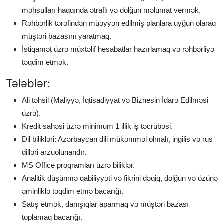
məhsulları haqqında ətraflı və dolğun məlumat vermək.
Rəhbərlik tərəfindən müəyyən edilmiş planlara uyğun olaraq
müştəri bazasını yaratmaq.
İstiqamət üzrə müxtəlif hesabatlar hazırlamaq və rəhbərliyə
təqdim etmək.
Tələblər:
Ali təhsil (Maliyyə, İqtisadiyyat və Biznesin İdarə Edilməsi
üzrə).
Kredit sahəsi üzrə minimum 1 illik iş təcrübəsi.
Dil bilikləri: Azərbaycan dili mükəmməl olmalı, ingilis və rus
dilləri arzuolunandır.
MS Office proqramları üzrə biliklər.
Analitik düşünmə qabiliyyəti və fikrini dəqiq, dolğun və özünə
əminliklə təqdim etmə bacarığı.
Satış etmək, danışıqlar aparmaq və müştəri bazası
toplamaq bacarığı.