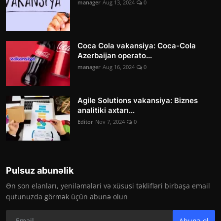
manager
Aug 13, 2024
0
Coca Cola vakansiya: Coca-Cola
Azerbaijan operato...
manager
Aug 16, 2024
0
Agile Solutions vakansiya: Biznes
analitiki axtarı...
Editor
Nov 7, 2024
0
Pulsuz abunəlik
Ən son elanları, yeniləmələri və xüsusi təklifləri birbaşa email
qutunuzda görmək üçün abunə olun
Abunə ol