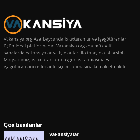
Vakansiya.org Azərbaycanda iş axtaranlar və işəgötürənlər
üçün ideal platformadır. Vakansiya org -da müxtəlif
sahələrdə vakansiyalar və iş elanları ilə tanış ola bilərsiniz.
Məqsədimiz, iş axtaranların uyğun iş tapmasına və
işəgötürənlərin istedadlı işçilər tapmasına kömək etməkdir.
Çox baxılanlar
Vakansiyalar