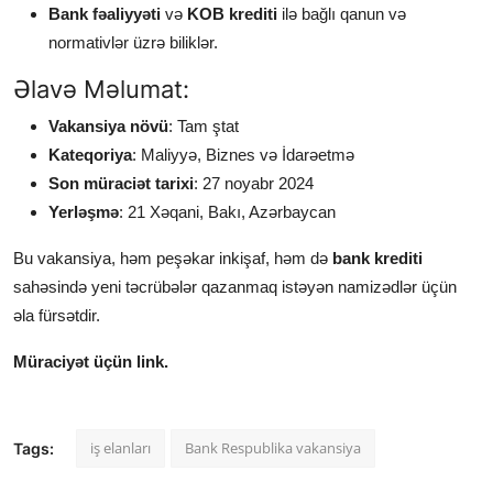
Bank fəaliyyəti
və
KOB krediti
ilə bağlı qanun və
normativlər üzrə biliklər.
Əlavə Məlumat:
Vakansiya növü
: Tam ştat
Kateqoriya
: Maliyyə, Biznes və İdarəetmə
Son müraciət tarixi
: 27 noyabr 2024
Yerləşmə
: 21 Xəqani, Bakı, Azərbaycan
Bu vakansiya, həm peşəkar inkişaf, həm də
bank krediti
sahəsində yeni təcrübələr qazanmaq istəyən namizədlər üçün
əla fürsətdir.
Müraciyət üçün link.
iş elanları
Bank Respublika vakansiya
Tags: