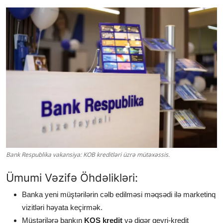
Bank Respublika vakansiya: KOB kreditləri üzrə mütəxəssis.
Ümumi Vəzifə Öhdəlikləri:
Banka yeni müştərilərin cəlb edilməsi məqsədi ilə marketinq
vizitləri həyata keçirmək.
Müştərilərə bankın
KOS kredit
və digər qeyri-kredit