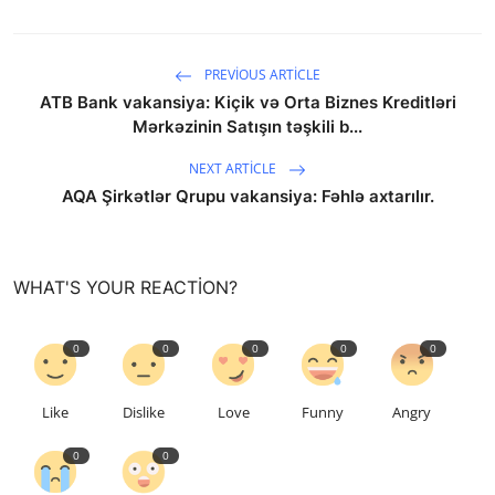
PREVIOUS ARTICLE
ATB Bank vakansiya: Kiçik və Orta Biznes Kreditləri
Mərkəzinin Satışın təşkili b...
NEXT ARTICLE
AQA Şirkətlər Qrupu vakansiya: Fəhlə axtarılır.
WHAT'S YOUR REACTION?
0
0
0
0
0
Like
Dislike
Love
Funny
Angry
0
0