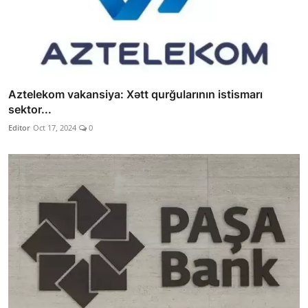
Aztelekom vakansiya: Xətt qurğularının istismarı
sektor...
Editor
Oct 17, 2024
0