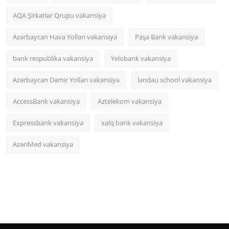
AQA Şirkətlər Qrupu vakansiya
Azərbaycan Hava Yolları vakansiya
Paşa Bank vakansiya
bank respublika vakansiya
Yelobank vakansiya
Azərbaycan Dəmir Yolları vakansiya
landau school vakansiya
AccessBank vakansiya
Aztelekom vakansiya
Expressbank vakansiya
xalq bank vakansiya
AzəriMed vakansiya