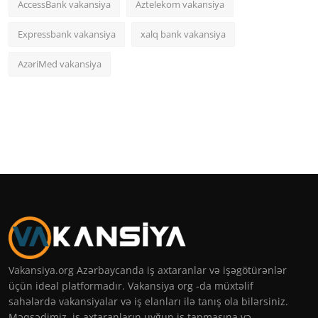
AccessBank vakansiya
Aztelekom vakansiya
Expressbank vakansiya
xalq bank vakansiya
AzəriMed vakansiya
Vakansiya.org Azərbaycanda iş axtaranlar və işəgötürənlər
üçün ideal platformadır. Vakansiya org -da müxtəlif
sahələrdə vakansiyalar və iş elanları ilə tanış ola bilərsiniz.
Məqsədimiz, iş axtaranların uyğun iş tapmasına və