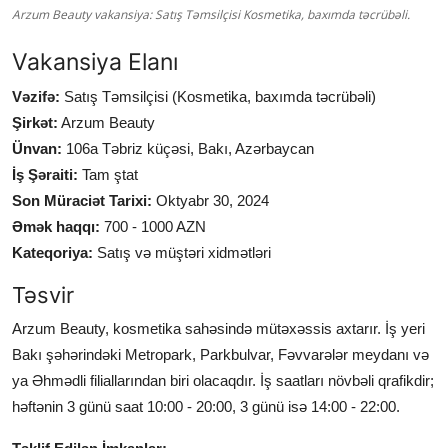
Arzum Beauty vakansiya: Satış Təmsilçisi Kosmetika, baxımda təcrübəli.
Vakansiya Elanı
Vəzifə:
Satış Təmsilçisi (Kosmetika, baxımda təcrübəli)
Şirkət:
Arzum Beauty
Ünvan:
106a Təbriz küçəsi, Bakı, Azərbaycan
İş Şəraiti:
Tam ştat
Son Müraciət Tarixi:
Oktyabr 30, 2024
Əmək haqqı:
700 - 1000 AZN
Kateqoriya:
Satış və müştəri xidmətləri
Təsvir
Arzum Beauty, kosmetika sahəsində mütəxəssis axtarır. İş yeri
Bakı şəhərindəki Metropark, Parkbulvar, Fəvvarələr meydanı və
ya Əhmədli filiallarından biri olacaqdır. İş saatları növbəli qrafikdir;
həftənin 3 günü saat 10:00 - 20:00, 3 günü isə 14:00 - 22:00.