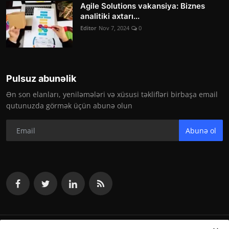
Agile Solutions vakansiya: Biznes
analitiki axtarı...
Editor
Nov 7, 2024
0
Pulsuz abunəlik
Ən son elanları, yeniləmələri və xüsusi təklifləri birbaşa email
qutunuzda görmək üçün abunə olun
Abunə ol