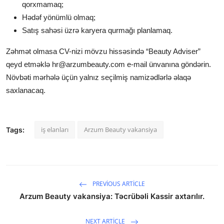
qorxmamaq;
Hədəf yönümlü olmaq;
Satış sahəsi üzrə karyera qurmağı planlamaq.
Zəhmət olmasa CV-nizi mövzu hissəsində “Beauty Adviser”
qeyd etməklə
hr
@arzumbeauty
.com
e-mail ünvanına göndərin.
Növbəti mərhələ üçün yalnız seçilmiş namizədlərlə əlaqə
saxlanacaq.
iş elanları
Arzum Beauty vakansiya
Tags:
PREVIOUS ARTICLE
Arzum Beauty vakansiya: Təcrübəli Kassir axtarılır.
NEXT ARTICLE