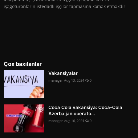
işəgötürənlərin istedadlı işçilər tapmasına kömək etməkdir.
Çox baxılanlar
Vakansiyalar
manager
Aug 13, 2024
0
Coca Cola vakansiya: Coca-Cola
Azerbaijan operato...
manager
Aug 16, 2024
0