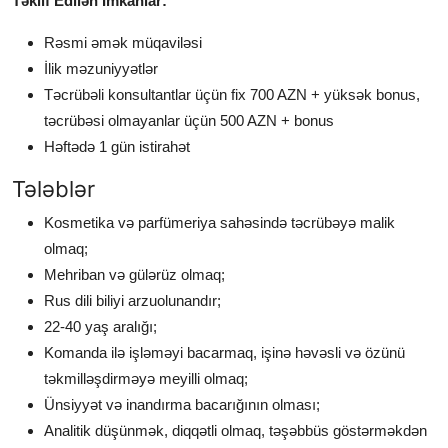
Təklif Edilən İmkanlar:
Rəsmi əmək müqaviləsi
İlik məzuniyyətlər
Təcrübəli konsultantlar üçün fix 700 AZN + yüksək bonus,
təcrübəsi olmayanlar üçün 500 AZN + bonus
Həftədə 1 gün istirahət
Tələblər
Kosmetika və parfümeriya sahəsində təcrübəyə malik
olmaq;
Mehriban və gülərüz olmaq;
Rus dili biliyi arzuolunandır;
22-40 yaş aralığı;
Komanda ilə işləməyi bacarmaq, işinə həvəsli və özünü
təkmilləşdirməyə meyilli olmaq;
Ünsiyyət və inandırma bacarığının olması;
Analitik düşünmək, diqqətli olmaq, təşəbbüs göstərməkdən