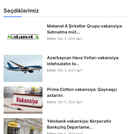
Seçdiklərimiz
Mətanət A Şirkətlər Qrupu vakansiya:
Satınalma müt...
Editor
Dec 5, 2024
0
Azərbaycan Hava Yolları vakansiya:
Istehsalatın tə...
Editor
Dec 5, 2024
0
Prime Cotton vakansiya: Qaynaqçı
axtarılır.
Editor
Dec 5, 2024
0
Yelobank vakansiya: Korporativ
Bankçılıq Departame...
Editor
Dec 5, 2024
0