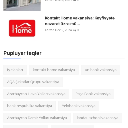
Kontakt Home vakansiya: Keyfiyyətə
nəzarət üzrə mü...
Editor
Dec 5, 2024
0
Pupluyar teqlər
iş elanları
kontakt home vakansiya
unibank vakansiya
AQA Şirkətlər Qrupu vakansiya
Azərbaycan Hava Yolları vakansiya
Paşa Bank vakansiya
bank respublika vakansiya
Yelobank vakansiya
Azərbaycan Dəmir Yolları vakansiya
landau school vakansiya