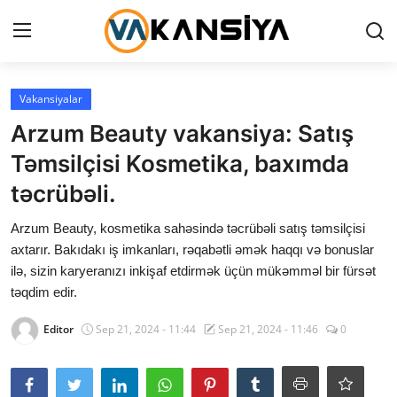
Login
Register
Vakansiyalar
Arzum Beauty vakansiya: Satış
Ana səhifə
Təmsilçisi Kosmetika, baxımda
Vakansiyalar
təcrübəli.
Maliyyə
Arzum Beauty, kosmetika sahəsində təcrübəli satış təmsilçisi
axtarır. Bakıdakı iş imkanları, rəqabətli əmək haqqı və bonuslar
Əlaqə
ilə, sizin karyeranızı inkişaf etdirmək üçün mükəmməl bir fürsət
təqdim edir.
Xəbərlər
Editor
Sep 21, 2024 - 11:44
Sep 21, 2024 - 11:46
0
AZ