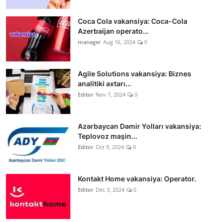
Coca Cola vakansiya: Coca-Cola
Azerbaijan operato...
manager
Aug 16, 2024
0
Agile Solutions vakansiya: Biznes
analitiki axtarı...
Editor
Nov 7, 2024
0
Azərbaycan Dəmir Yolları vakansiya:
Teplovoz maşin...
Editor
Oct 9, 2024
0
Kontakt Home vakansiya: Operator.
Editor
Dec 3, 2024
0