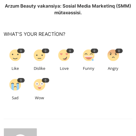
Arzum Beauty vakansiya: Sosial Media Marketinq (SMM)
mütəxəssisi.
WHAT'S YOUR REACTION?
0
0
0
0
0
Like
Dislike
Love
Funny
Angry
0
0
Sad
Wow