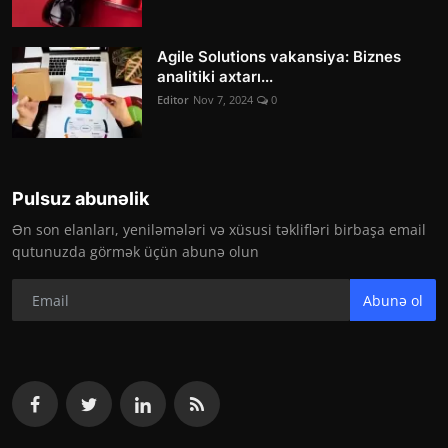
Agile Solutions vakansiya: Biznes
analitiki axtarı...
Editor
Nov 7, 2024
0
Pulsuz abunəlik
Ən son elanları, yeniləmələri və xüsusi təklifləri birbaşa email
qutunuzda görmək üçün abunə olun
Abunə ol