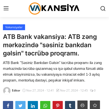
Login
Register
Vakansiyalar
ATB Bank vakansiya: ATB zəng
Ana səhifə
mərkəzində "səsiniz bankdan
Vakansiyalar
gəlsin" təcrübə proqramı.
Maliyyə
ATB Bank "Səsiniz Bankdan Gəlsin" təcrübə proqramı ilə zəng
mərkəzində təcrübə qazanmaq və işə qəbul olunma fürsəti əldə
Əlaqə
etmək istəyirsinizsə, bu vakansiyaya müraciət edin! 1-3 aylıq
proqram, mentorluq dəstəyi, peşəkar inkişaf imkanı.
Xəbərlər
Editor
Nov 27, 2024 - 12:41
Nov 27, 2024 - 12:45
0
AZ