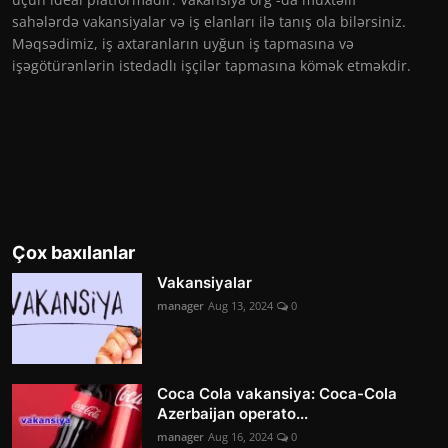
sahələrdə vakansiyalar və iş elanları ilə tanış ola bilərsiniz.
Məqsədimiz, iş axtaranların uyğun iş tapmasına və
işəgötürənlərin istedadlı işçilər tapmasına kömək etməkdir.
Çox baxılanlar
Vakansiyalar
manager
Aug 13, 2024
0
Coca Cola vakansiya: Coca-Cola
Azerbaijan operato...
manager
Aug 16, 2024
0