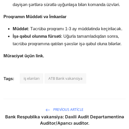
dəyişən şərtlərə sürətlə uyğunlaşa bilən komanda üzvləri.
Proqramın Müddəti və İmkanlar
Müddət
: Təcrübə proqramı 1-3 ay müddətində keçiriləcək.
İşə qəbul olunma fürsəti
: Uğurla tamamladıqdan sonra,
təcrübə proqramına qatılan şəxslər işə qəbul oluna bilərlər.
Müraciyət üçün link.
iş elanları
ATB Bank vakansiya
Tags:
PREVIOUS ARTICLE
Bank Respublika vakansiya: Daxili Audit Departamentinə
Auditor/Aparıcı auditor.