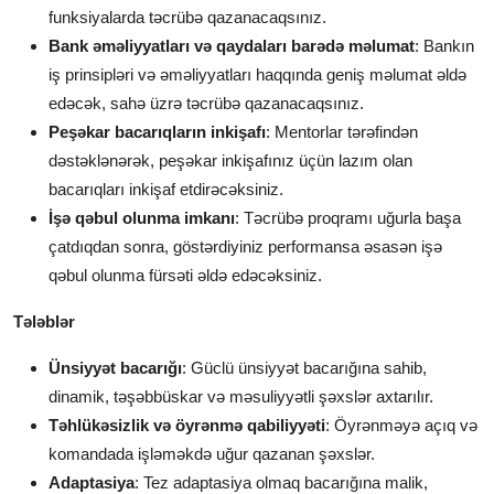
funksiyalarda təcrübə qazanacaqsınız.
Bank əməliyyatları və qaydaları barədə məlumat
: Bankın
iş prinsipləri və əməliyyatları haqqında geniş məlumat əldə
edəcək, sahə üzrə təcrübə qazanacaqsınız.
Peşəkar bacarıqların inkişafı
: Mentorlar tərəfindən
dəstəklənərək, peşəkar inkişafınız üçün lazım olan
bacarıqları inkişaf etdirəcəksiniz.
İşə qəbul olunma imkanı
: Təcrübə proqramı uğurla başa
çatdıqdan sonra, göstərdiyiniz performansa əsasən işə
qəbul olunma fürsəti əldə edəcəksiniz.
Tələblər
Ünsiyyət bacarığı
: Güclü ünsiyyət bacarığına sahib,
dinamik, təşəbbüskar və məsuliyyətli şəxslər axtarılır.
Təhlükəsizlik və öyrənmə qabiliyyəti
: Öyrənməyə açıq və
komandada işləməkdə uğur qazanan şəxslər.
Adaptasiya
: Tez adaptasiya olmaq bacarığına malik,