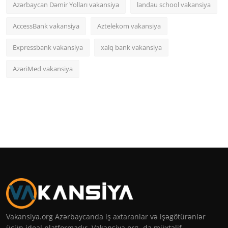
Azərbaycan Dəmir Yolları vakansiya
landau school vakansiya
AccessBank vakansiya
Aztelekom vakansiya
Expressbank vakansiya
xalq bank vakansiya
AzəriMed vakansiya
Vakansiya.org Azərbaycanda iş axtaranlar və işəgötürənlər
üçün ideal platformadır. Vakansiya org -da müxtəlif