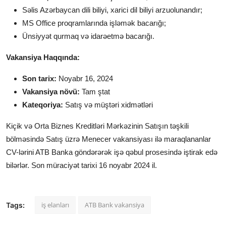
Səlis Azərbaycan dili biliyi, xarici dil biliyi arzuolunandır;
MS Office proqramlarında işləmək bacarığı;
Ünsiyyət qurmaq və idarəetmə bacarığı.
Vakansiya Haqqında:
Son tarix:
Noyabr 16, 2024
Vakansiya növü:
Tam ştat
Kateqoriya:
Satış və müştəri xidmətləri
Kiçik və Orta Biznes Kreditləri Mərkəzinin Satışın təşkili
bölməsində Satış üzrə Menecer
vakansiyası ilə maraqlananlar
CV-lərini ATB Banka göndərərək işə qəbul prosesində iştirak edə
bilərlər. Son müraciyət tarixi 16 noyabr 2024 il.
iş elanları
ATB Bank vakansiya
Tags: