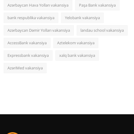
Azərbaycan Hava Yolları vakansiya
Paşa Bank vakansiya
bank respublika vakansiya
Yelobank vakansiya
Azərbaycan Dəmir Yolları vakansiya
landau school vakansiya
AccessBank vakansiya
Aztelekom vakansiya
Expressbank vakansiya
xalq bank vakansiya
AzəriMed vakansiya