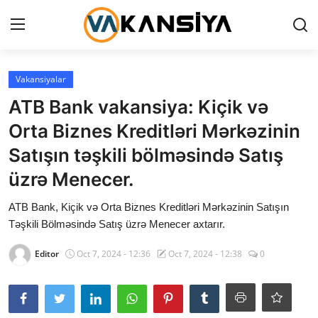
Login
Register
Vakansiyalar
ATB Bank vakansiya: Kiçik və
Ana səhifə
Orta Biznes Kreditləri Mərkəzinin
Vakansiyalar
Satışın təşkili bölməsində Satış
üzrə Menecer.
Maliyyə
ATB Bank, Kiçik və Orta Biznes Kreditləri Mərkəzinin Satışın
Əlaqə
Təşkili Bölməsində Satış üzrə Menecer axtarır.
Xəbərlər
Editor
Oct 7, 2024 - 12:36
Oct 7, 2024 - 12:38
0
AZ