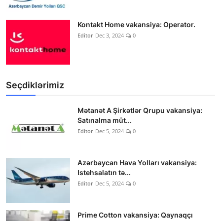
Kontakt Home vakansiya: Operator.
Editor
Dec 3, 2024
0
Seçdiklərimiz
Mətanət A Şirkətlər Qrupu vakansiya:
Satınalma müt...
Editor
Dec 5, 2024
0
Azərbaycan Hava Yolları vakansiya:
Istehsalatın tə...
Editor
Dec 5, 2024
0
Prime Cotton vakansiya: Qaynaqçı