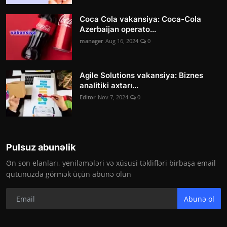
Coca Cola vakansiya: Coca-Cola
Azerbaijan operato...
manager
Aug 16, 2024
0
Agile Solutions vakansiya: Biznes
analitiki axtarı...
Editor
Nov 7, 2024
0
Pulsuz abunəlik
Ən son elanları, yeniləmələri və xüsusi təklifləri birbaşa email
qutunuzda görmək üçün abunə olun
Abunə ol