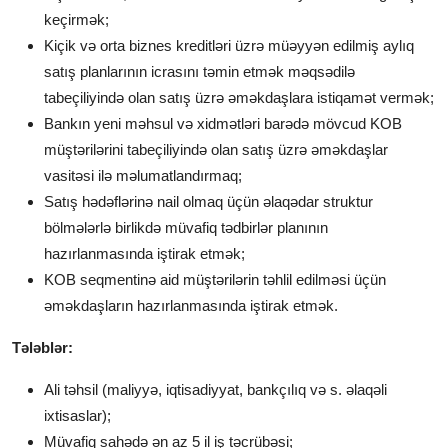
keçirmək;
Kiçik və orta biznes kreditləri üzrə müəyyən edilmiş aylıq
satış planlarının icrasını təmin etmək məqsədilə
tabeçiliyində olan satış üzrə əməkdaşlara istiqamət vermək;
Bankın yeni məhsul və xidmətləri barədə mövcud KOB
müştərilərini tabeçiliyində olan satış üzrə əməkdaşlar
vasitəsi ilə məlumatlandırmaq;
Satış hədəflərinə nail olmaq üçün əlaqədar struktur
bölmələrlə birlikdə müvafiq tədbirlər planının
hazırlanmasında iştirak etmək;
KOB seqmentinə aid müştərilərin təhlil edilməsi üçün
əməkdaşların hazırlanmasında iştirak etmək.
Tələblər:
Ali təhsil (maliyyə, iqtisadiyyat, bankçılıq və s. əlaqəli
ixtisaslar);
Müvafiq sahədə ən az 5 il iş təcrübəsi;