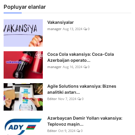
Popluyar elanlar
Vakansiyalar
manager
Aug 13, 2024
0
Coca Cola vakansiya: Coca-Cola
Azerbaijan operato...
manager
Aug 16, 2024
0
Agile Solutions vakansiya: Biznes
analitiki axtarı...
Editor
Nov 7, 2024
0
Azərbaycan Dəmir Yolları vakansiya:
Teplovoz maşin...
Editor
Oct 9, 2024
0