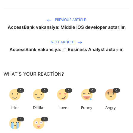
PREVIOUS ARTICLE
AccessBank vakansiya: Middle İOS developer axtarılır.
NEXT ARTICLE
AccessBank vakansiya: IT Business Analyst axtarılır.
WHAT'S YOUR REACTION?
0
0
0
0
0
Like
Dislike
Love
Funny
Angry
0
0