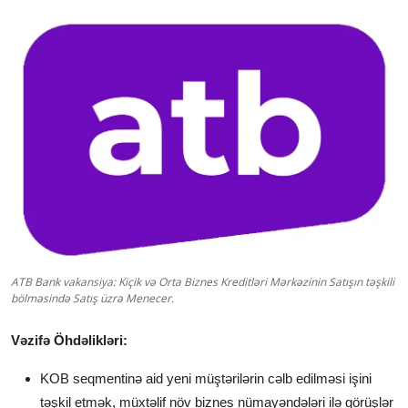
ATB Bank vakansiya: Kiçik və Orta Biznes Kreditləri Mərkəzinin Satışın təşkili
bölməsində Satış üzrə Menecer.
Vəzifə Öhdəlikləri:
KOB seqmentinə aid yeni müştərilərin cəlb edilməsi işini
təşkil etmək, müxtəlif növ biznes nümayəndələri ilə görüşlər