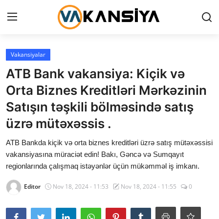
Login
Register
Vakansiyalar
ATB Bank vakansiya: Kiçik və
Ana səhifə
Orta Biznes Kreditləri Mərkəzinin
Vakansiyalar
Satışın təşkili bölməsində satış
üzrə mütəxəssis .
Maliyyə
ATB Bankda kiçik və orta biznes kreditləri üzrə satış mütəxəssisi
Əlaqə
vakansiyasına müraciət edin! Bakı, Gəncə və Sumqayıt
regionlarında çalışmaq istəyənlər üçün mükəmməl iş imkanı.
Xəbərlər
Editor
Nov 18, 2024 - 11:53
Nov 18, 2024 - 11:55
0
AZ