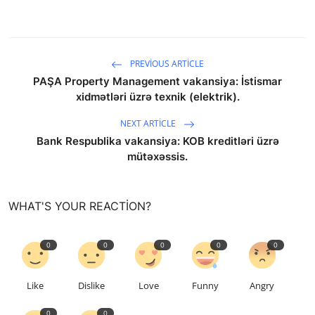
PREVIOUS ARTICLE
PAŞA Property Management vakansiya: İstismar
xidmətləri üzrə texnik (elektrik).
NEXT ARTICLE
Bank Respublika vakansiya: KOB kreditləri üzrə
mütəxəssis.
WHAT'S YOUR REACTION?
0
0
0
0
0
Like
Dislike
Love
Funny
Angry
0
0