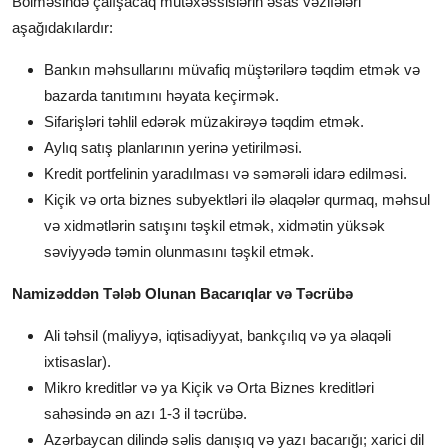
Bölməsində çalışacaq mütəxəssislərin əsas vəzifələri
aşağıdakılardır:
Bankın məhsullarını müvafiq müştərilərə təqdim etmək və
bazarda tanıtımını həyata keçirmək.
Sifarişləri təhlil edərək müzakirəyə təqdim etmək.
Aylıq satış planlarının yerinə yetirilməsi.
Kredit portfelinin yaradılması və səmərəli idarə edilməsi.
Kiçik və orta biznes subyektləri ilə əlaqələr qurmaq, məhsul
və xidmətlərin satışını təşkil etmək, xidmətin yüksək
səviyyədə təmin olunmasını təşkil etmək.
Namizəddən Tələb Olunan Bacarıqlar və Təcrübə
Ali təhsil (maliyyə, iqtisadiyyat, bankçılıq və ya əlaqəli
ixtisaslar).
Mikro kreditlər və ya Kiçik və Orta Biznes kreditləri
sahəsində ən azı 1-3 il təcrübə.
Azərbaycan dilində səlis danışıq və yazı bacarığı; xarici dil