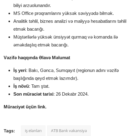
biliyi arzuolunandır.
MS Office proqramlarını yüksək səviyyədə bilmək.
Analitik təhlil, biznes analizi və maliyyə hesabatlarını təhlil
etmək bacarığı.
Müştərilərlə yüksək ünsiyyət qurmaq və komanda ilə
əməkdaşlıq etmək bacarığı.
Vəzifə haqqında Əlavə Məlumat
İş yeri
: Bakı, Gəncə, Sumqayıt (regionun adını vəzifə
başlığında qeyd etmək lazımdır).
İş növü
: Tam ştat.
Son müraciət tarixi
: 26 Dekabr 2024.
Müraciyət üçün link.
iş elanları
ATB Bank vakansiya
Tags: