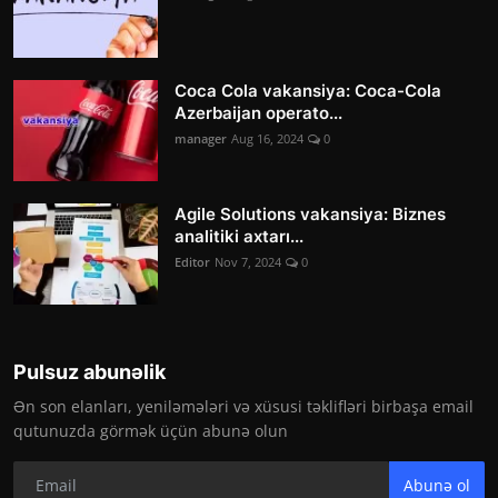
Coca Cola vakansiya: Coca-Cola
Azerbaijan operato...
manager
Aug 16, 2024
0
Agile Solutions vakansiya: Biznes
analitiki axtarı...
Editor
Nov 7, 2024
0
Pulsuz abunəlik
Ən son elanları, yeniləmələri və xüsusi təklifləri birbaşa email
qutunuzda görmək üçün abunə olun
Abunə ol