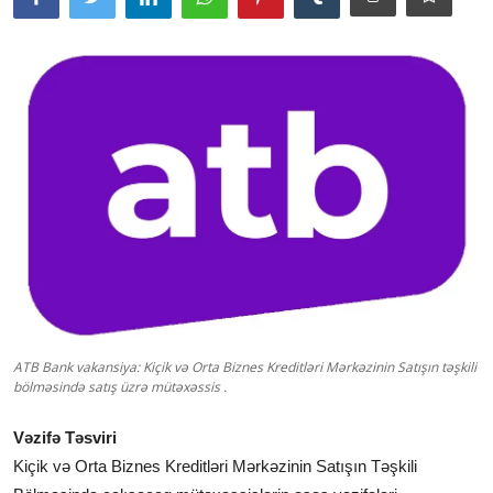
ATB Bank vakansiya: Kiçik və Orta Biznes Kreditləri Mərkəzinin Satışın təşkili
bölməsində satış üzrə mütəxəssis .
Vəzifə Təsviri
Kiçik və Orta Biznes Kreditləri Mərkəzinin Satışın Təşkili