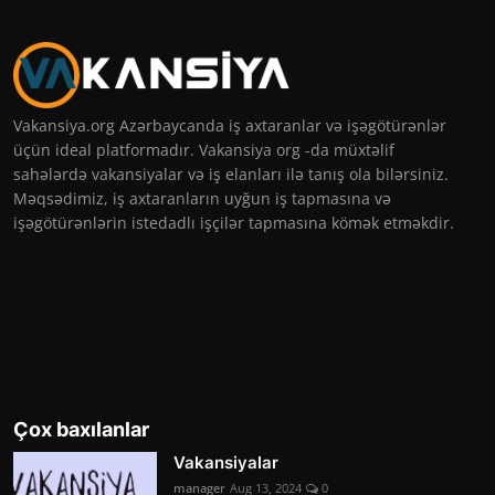
Vakansiya.org Azərbaycanda iş axtaranlar və işəgötürənlər
üçün ideal platformadır. Vakansiya org -da müxtəlif
sahələrdə vakansiyalar və iş elanları ilə tanış ola bilərsiniz.
Məqsədimiz, iş axtaranların uyğun iş tapmasına və
işəgötürənlərin istedadlı işçilər tapmasına kömək etməkdir.
Çox baxılanlar
Vakansiyalar
manager
Aug 13, 2024
0