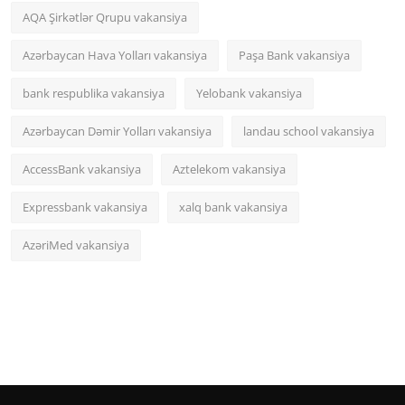
AQA Şirkətlər Qrupu vakansiya
Azərbaycan Hava Yolları vakansiya
Paşa Bank vakansiya
bank respublika vakansiya
Yelobank vakansiya
Azərbaycan Dəmir Yolları vakansiya
landau school vakansiya
AccessBank vakansiya
Aztelekom vakansiya
Expressbank vakansiya
xalq bank vakansiya
AzəriMed vakansiya