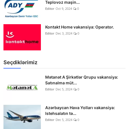
Teplovoz maşin...
Editor
Oct 9, 2024
0
Kontakt Home vakansiya: Operator.
Editor
Dec 3, 2024
0
Seçdiklərimiz
Mətanət A Şirkətlər Qrupu vakansiya:
Satınalma müt...
Editor
Dec 5, 2024
0
Azərbaycan Hava Yolları vakansiya:
Istehsalatın tə...
Editor
Dec 5, 2024
0