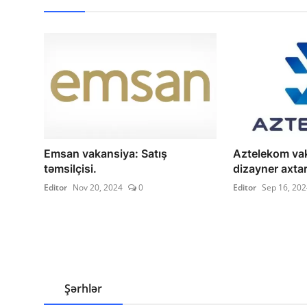
Emsan vakansiya: Satış
Aztelekom vak
təmsilçisi.
dizayner axtarı
Editor
Nov 20, 2024
0
Editor
Sep 16, 202
Şərhlər