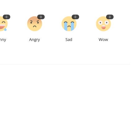
0
0
0
0
nny
Angry
Sad
Wow