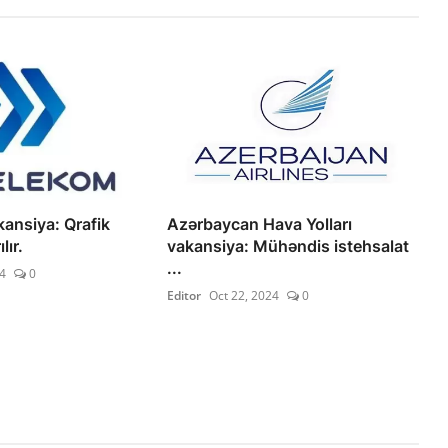
ansiya: Qrafik
Azərbaycan Hava Yolları
lır.
vakansiya: Mühəndis istehsalat
...
4
0
Editor
Oct 22, 2024
0