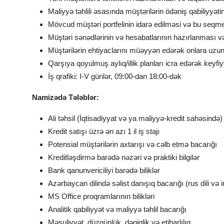
Maliyyə təhlili əsasında müştərilərin ödəniş qabiliyyəti
Mövcud müştəri portfelinin idarə edilməsi və bu seqmen
Müştəri sənədlərinin və hesabatlarının hazırlanması v
Müştərilərin ehtiyaclarını müəyyən edərək onlara uzun
Qarşıya qoyulmuş aylıq/illik planları icra edərək keyfiyy
İş qrafiki: I-V günlər, 09:00-dan 18:00-dək
Namizədə Tələblər:
Ali təhsil (İqtisadiyyat və ya maliyyə-kredit sahəsində)
Kredit satışı üzrə ən azı 1 il iş stajı
Potensial müştərilərin axtarışı və cəlb etmə bacarığı
Kreditləşdirmə barədə nəzəri və praktiki bilgilər
Bank qanunvericiliyi barədə biliklər
Azərbaycan dilində səlist danışıq bacarığı (rus dili və in
MS Office proqramlarının bilikləri
Analitik qabiliyyət və maliyyə təhlil bacarığı
Məsuliyyət, düzgünlük, dəqiqlik və etibarlılıq