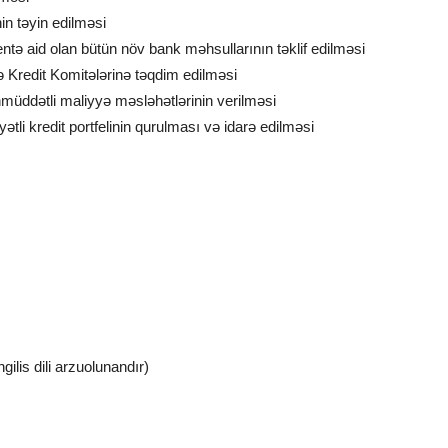
nin təyin edilməsi
tə aid olan bütün növ bank məhsullarının təklif edilməsi
ə Kredit Komitələrinə təqdim edilməsi
müddətli maliyyə məsləhətlərinin verilməsi
ətli kredit portfelinin qurulması və idarə edilməsi
gilis dili arzuolunandır)