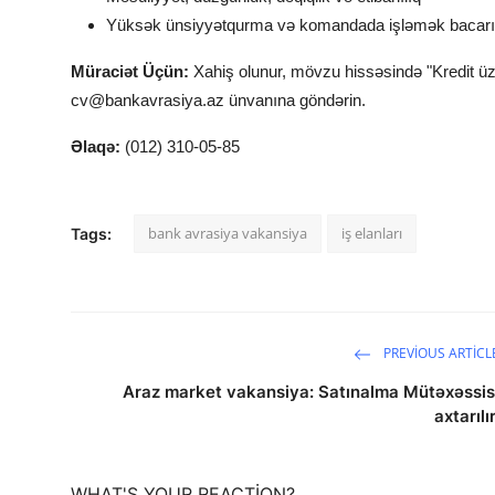
Yüksək ünsiyyətqurma və komandada işləmək bacarı
Müraciət Üçün:
Xahiş olunur, mövzu hissəsində "Kredit üzr
cv@bankavrasiya.az
ünvanına göndərin.
Əlaqə:
(012) 310-05-85
bank avrasiya vakansiya
iş elanları
Tags:
PREVIOUS ARTICL
Araz market vakansiya: Satınalma Mütəxəssis
axtarılır
WHAT'S YOUR REACTION?