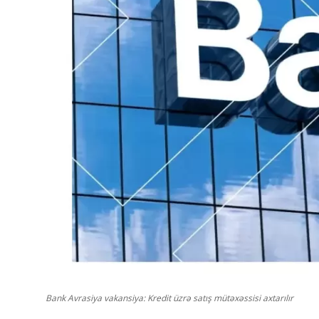
Bank Avrasiya vakansiya: Kredit üzrə satış mütəxəssisi axtarılır