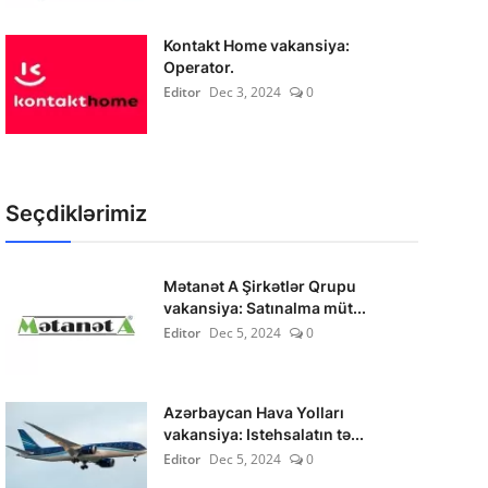
Kontakt Home vakansiya:
Operator.
Editor
Dec 3, 2024
0
Seçdiklərimiz
Mətanət A Şirkətlər Qrupu
vakansiya: Satınalma müt...
Editor
Dec 5, 2024
0
Azərbaycan Hava Yolları
vakansiya: Istehsalatın tə...
Editor
Dec 5, 2024
0