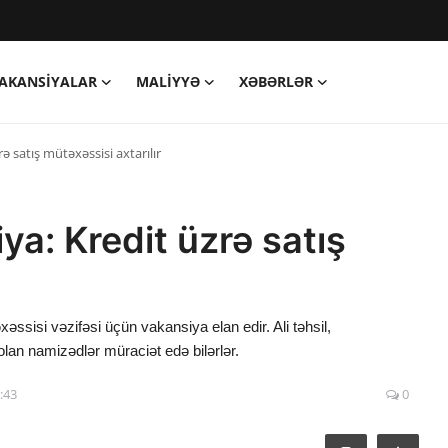
AKANSIYALAR
MALIYYƏ
XƏBƏRLƏR
ə satış mütəxəssisi axtarılır
a: Kredit üzrə satış
sisi vəzifəsi üçün vakansiya elan edir. Ali təhsil,
olan namizədlər müraciət edə bilərlər.
:43
0