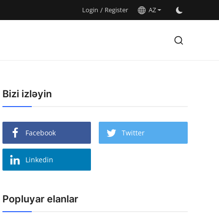
Login
/
Register
AZ
Bizi izləyin
Facebook
Twitter
Linkedin
Popluyar elanlar