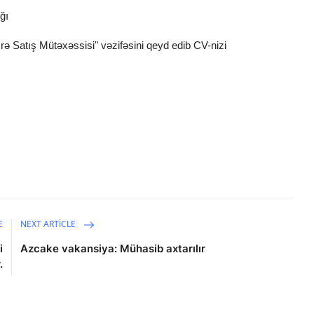
ğı
ə Satış Mütəxəssisi" vəzifəsini qeyd edib CV-nizi
E
NEXT ARTICLE
i
Azcake vakansiya: Mühasib axtarılır
.