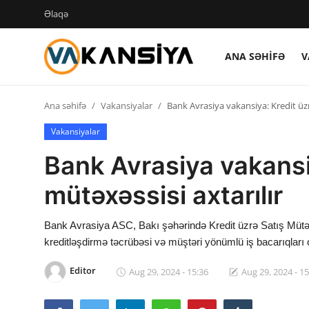
Əlaqə
ANA SƏHIFƏ
V
Login
Register
Ana səhifə
Vakansiyalar
Bank Avrasiya vakansiya: Kredit üzr
Ana səhifə
Vakansiyalar
Vakansiyalar
Bank Avrasiya vakansiy
Maliyyə
mütəxəssisi axtarılır
Əlaqə
Bank Avrasiya ASC, Bakı şəhərində Kredit üzrə Satış Mütəxəs
Xəbərlər
kreditləşdirmə təcrübəsi və müştəri yönümlü iş bacarıqları 
Editor
Aug 29, 2024 - 15:36
Aug 29, 2024 - 15
AZ