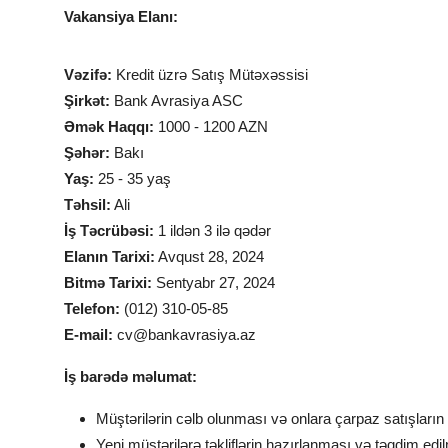
Vakansiya Elanı:
Vəzifə:
Kredit üzrə Satış Mütəxəssisi
Şirkət:
Bank Avrasiya ASC
Əmək Haqqı:
1000 - 1200 AZN
Şəhər:
Bakı
Yaş:
25 - 35 yaş
Təhsil:
Ali
İş Təcrübəsi:
1 ildən 3 ilə qədər
Elanın Tarixi:
Avqust 28, 2024
Bitmə Tarixi:
Sentyabr 27, 2024
Telefon:
(012) 310-05-85
E-mail:
cv@bankavrasiya.az
İş barədə məlumat:
Müştərilərin cəlb olunması və onlara çarpaz satışların
Yeni müştərilərə təkliflərin hazırlanması və təqdim edi