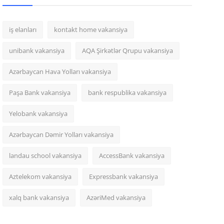
iş elanları
kontakt home vakansiya
unibank vakansiya
AQA Şirkətlər Qrupu vakansiya
Azərbaycan Hava Yolları vakansiya
Paşa Bank vakansiya
bank respublika vakansiya
Yelobank vakansiya
Azərbaycan Dəmir Yolları vakansiya
landau school vakansiya
AccessBank vakansiya
Aztelekom vakansiya
Expressbank vakansiya
xalq bank vakansiya
AzəriMed vakansiya