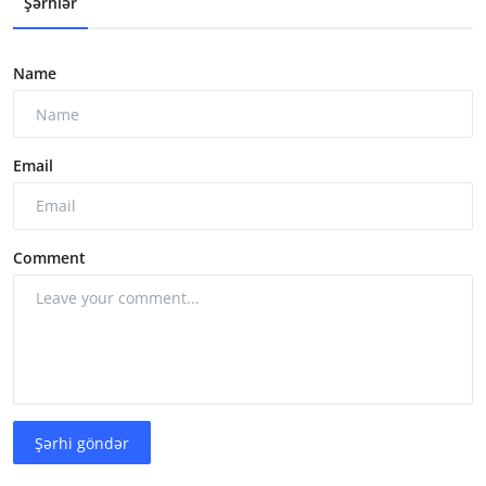
Şərhlər
Name
Email
Comment
Şərhi göndər