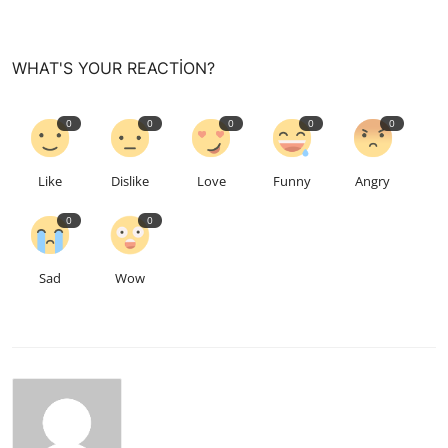
WHAT'S YOUR REACTION?
0
0
0
0
0
Like
Dislike
Love
Funny
Angry
0
0
Sad
Wow