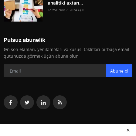
analitiki axtarı...
Editor
Nov 7, 2024
0
Pulsuz abunəlik
Ən son elanları, yeniləmələri və xüsusi təklifləri birbaşa email
qutunuzda görmək üçün abunə olun
Abunə ol