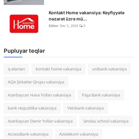
Kontakt Home vakansiya: Keyfiyyətə
nəzarət üzrə mü...
Editor
Dec 5, 2024
0
Pupluyar teqlər
iş elanları
kontakt home vakansiya
unibank vakansiya
AQA Şirkətlər Qrupu vakansiya
Azərbaycan Hava Yolları vakansiya
Paşa Bank vakansiya
bank respublika vakansiya
Yelobank vakansiya
Azərbaycan Dəmir Yolları vakansiya
landau school vakansiya
AccessBank vakansiya
Aztelekom vakansiya