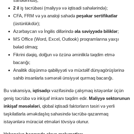
sahələrində);
2 il
iş təcrübəsi (maliyyə və iqtisadi sahələrində);
CFA, FRM və ya analoji sahədə
peşəkar sertifikatlar
(üstünlükdür);
Azərbaycan və İngilis dillərində
əla səviyyədə biliklər
;
MS Office (Word, Excel, Outlook) proqramlarına yaxşı
bələd olmaq;
Fikrini dəqiq, dolğun və özünə əminliklə təqdim etmə
bacarığı;
Analitik düşünmə qabiliyyəti və müxtəlif dünyagörüşlərinə
sahib insanlarla səmərəli ünsiyyət qurmaq bacarığı.
Bu vakansiya,
iqtisadçı
vəzifəsində çalışmaq istəyənlər üçün
geniş təcrübə və inkişaf imkanı təqdim edir.
Maliyyə sektorunun
inkişaf məsələləri
, qlobal iqtisadi faktorların təsiri və yerli
təşkilatlarla əməkdaşlıq sahəsində təcrübə qazanmaq
istəyənlərə müraciət etmələri tövsiyə olunur.