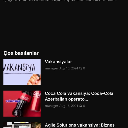
Çox baxılanlar
Vakansiyalar
manager
Aug 13, 2024
0
Coca Cola vakansiya: Coca-Cola
Azerbaijan operato...
manager
Aug 16, 2024
0
Agile Solutions vakansiya: Biznes