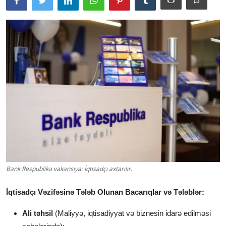
Bank Respublika vakansiya: İqtisadçı axtarılır.
İqtisadçı Vəzifəsinə Tələb Olunan Bacarıqlar və Tələblər:
Ali təhsil
(Maliyyə, iqtisadiyyat və biznesin idarə edilməsi