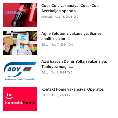
Coca Cola vakansiya: Coca-Cola
Azerbaijan operato...
manager
Aug 16, 2024
0
Agile Solutions vakansiya: Biznes
analitiki axtarı...
Editor
Nov 7, 2024
0
Azərbaycan Dəmir Yolları vakansiya:
Teplovoz maşin...
Editor
Oct 9, 2024
0
Kontakt Home vakansiya: Operator.
Editor
Dec 3, 2024
0