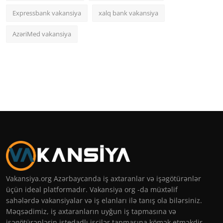
Expressbank vakansiya
xalq bank vakansiya
AzəriMed vakansiya
Vakansiya.org Azərbaycanda iş axtaranlar və işəgötürənlər
üçün ideal platformadır. Vakansiya org -da müxtəlif
sahələrdə vakansiyalar və iş elanları ilə tanış ola bilərsiniz.
Məqsədimiz, iş axtaranların uyğun iş tapmasına və
işəgötürənlərin istedadlı işçilər tapmasına kömək etməkdir.