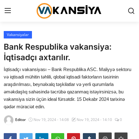
Login
Register
Vakansiyalar
Bank Respublika vakansiya:
Ana səhifə
İqtisadçı axtarılır.
Vakansiyalar
İqtisadçı vakansiyası – Bank Respublika ASC. Maliyyə sektoru
və iqtisadi mühitin təhlili, qlobal iqtisadi faktorların təsirinin
Maliyyə
araşdırılması, beynəlxalq təşkilatlar və yerli qurumlarla
əməkdaşlıq sahəsində təcrübə qazanmaq istəyirsinizsə, bu
Əlaqə
vakansiya sizin üçün ideal fürsətdir. 15 Dekabr 2024 tarixinə
Xəbərlər
qədər müraciət edin.
Editor
Nov 19, 2024 - 14:08
Nov 19, 2024 - 14:10
0
AZ