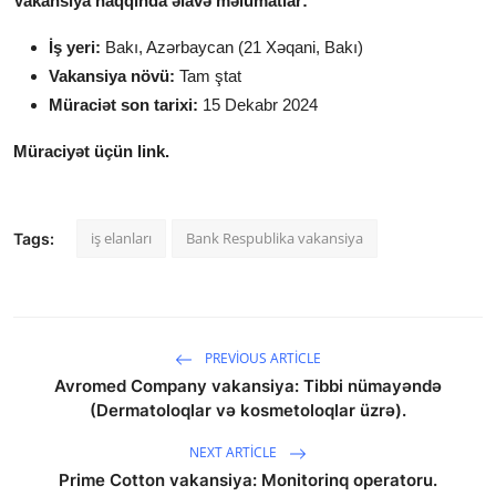
Vakansiya haqqında əlavə məlumatlar:
İş yeri:
Bakı, Azərbaycan (21 Xəqani, Bakı)
Vakansiya növü:
Tam ştat
Müraciət son tarixi:
15 Dekabr 2024
Müraciyət üçün link.
iş elanları
Bank Respublika vakansiya
Tags:
PREVIOUS ARTICLE
Avromed Company vakansiya: Tibbi nümayəndə
(Dermatoloqlar və kosmetoloqlar üzrə).
NEXT ARTICLE
Prime Cotton vakansiya: Monitorinq operatoru.