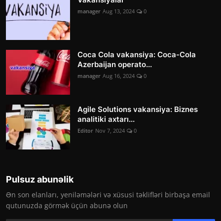
manager
Aug 13, 2024
0
Coca Cola vakansiya: Coca-Cola
Azerbaijan operato...
manager
Aug 16, 2024
0
Agile Solutions vakansiya: Biznes
analitiki axtarı...
Editor
Nov 7, 2024
0
Pulsuz abunəlik
Ən son elanları, yeniləmələri və xüsusi təklifləri birbaşa email
qutunuzda görmək üçün abunə olun