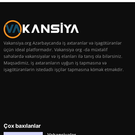
Vakansiya.org Azərbaycanda iş axtaranlar və işəgötürənlər
üçün ideal platformadır. Vakansiya org -da müxtəlif
sahələrdə vakansiyalar və iş elanları ilə tanış ola bilərsiniz.
Məqsədimiz, iş axtaranların uyğun iş tapmasına və
işəgötürənlərin istedadlı işçilər tapmasına kömək etməkdir.
Çox baxılanlar
Vakansiyalar