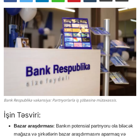
Bank Respublika vakansiya: Partnyorlarla iş şöbəsinə mütəxəssis.
İşin Təsviri:
Bazar araşdırması
: Bankın potensial partnyoru ola biləcək
mağaza və şirkətlərin bazar araşdırmasını aparmaq və