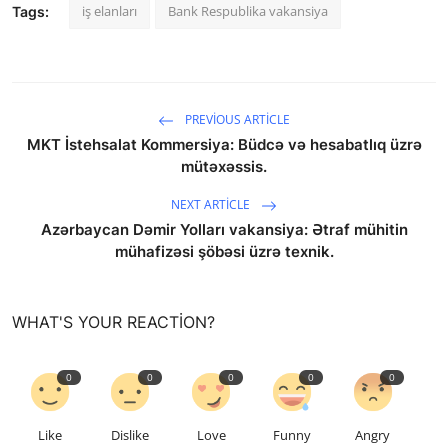
iş elanları
Bank Respublika vakansiya
Tags:
PREVIOUS ARTICLE
MKT İstehsalat Kommersiya: Büdcə və hesabatlıq üzrə
mütəxəssis.
NEXT ARTICLE
Azərbaycan Dəmir Yolları vakansiya: Ətraf mühitin
mühafizəsi şöbəsi üzrə texnik.
WHAT'S YOUR REACTION?
0
0
0
0
0
Like
Dislike
Love
Funny
Angry