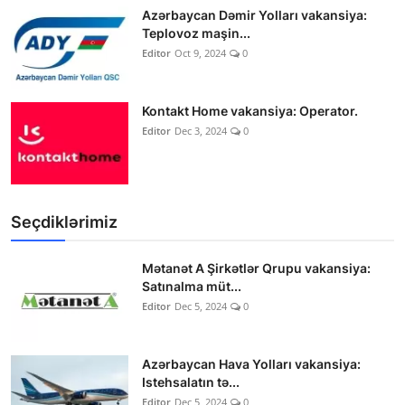
Azərbaycan Dəmir Yolları vakansiya:
Teplovoz maşin...
Editor
Oct 9, 2024
0
Kontakt Home vakansiya: Operator.
Editor
Dec 3, 2024
0
Seçdiklərimiz
Mətanət A Şirkətlər Qrupu vakansiya:
Satınalma müt...
Editor
Dec 5, 2024
0
Azərbaycan Hava Yolları vakansiya:
Istehsalatın tə...
Editor
Dec 5, 2024
0