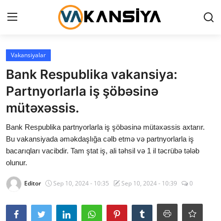
Login
Register
Vakansiyalar
Bank Respublika vakansiya:
Ana səhifə
Partnyorlarla iş şöbəsinə
Vakansiyalar
mütəxəssis.
Maliyyə
Bank Respublika partnyorlarla iş şöbəsinə mütəxəssis axtarır.
Bu vakansiyada əməkdaşlığa cəlb etmə və partnyorlarla iş
Əlaqə
bacarıqları vacibdir. Tam ştat iş, ali təhsil və 1 il təcrübə tələb
olunur.
Xəbərlər
Editor
Sep 10, 2024 - 10:35
Sep 10, 2024 - 10:39
0
AZ