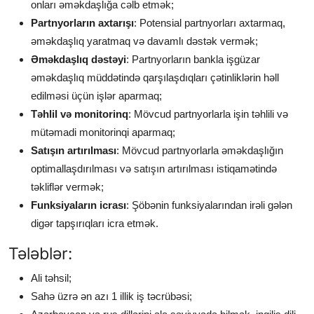
onları əməkdaşlığa cəlb etmək;
Partnyorların axtarışı
: Potensial partnyorları axtarmaq,
əməkdaşlıq yaratmaq və davamlı dəstək vermək;
Əməkdaşlıq dəstəyi
: Partnyorların bankla işgüzar
əməkdaşlıq müddətində qarşılaşdıqları çətinliklərin həll
edilməsi üçün işlər aparmaq;
Təhlil və monitorinq
: Mövcud partnyorlarla işin təhlili və
mütəmadi monitorinqi aparmaq;
Satışın artırılması
: Mövcud partnyorlarla əməkdaşlığın
optimallaşdırılması və satışın artırılması istiqamətində
təkliflər vermək;
Funksiyaların icrası
: Şöbənin funksiyalarından irəli gələn
digər tapşırıqları icra etmək.
Tələblər:
Ali təhsil;
Sahə üzrə ən azı 1 illik iş təcrübəsi;