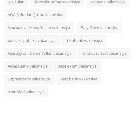
iş elanları
kontakt home vakansiya
unibank vakansiya
AQA Şirkətlər Qrupu vakansiya
Azərbaycan Hava Yolları vakansiya
Paşa Bank vakansiya
bank respublika vakansiya
Yelobank vakansiya
Azərbaycan Dəmir Yolları vakansiya
landau school vakansiya
AccessBank vakansiya
Aztelekom vakansiya
Expressbank vakansiya
xalq bank vakansiya
AzəriMed vakansiya