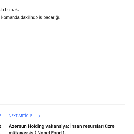
ə bilmək.
, komanda daxilində iş bacarığı.
E
NEXT ARTICLE
t
Azərsun Holding vakansiya: İnsan resursları üzrə
.
mütəxəssis ( Nobel Food ).