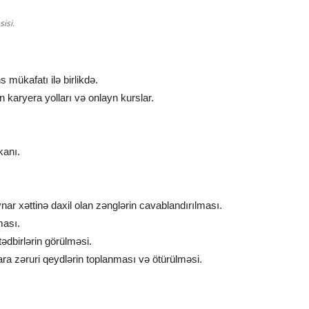
isi.
s mükafatı ilə birlikdə.
karyera yolları və onlayn kurslar.
kanı.
ar xəttinə daxil olan zənglərin cavablandırılması.
ması.
tədbirlərin görülməsi.
a zəruri qeydlərin toplanması və ötürülməsi.