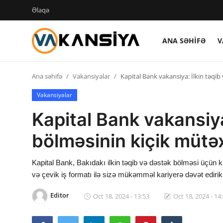
Əlaqə
ANA SƏHIFƏ
V
Login
Register
Ana səhifə
Vakansiyalar
Kapital Bank vakansiya: İlkin təqib
Ana səhifə
Vakansiyalar
Vakansiyalar
Kapital Bank vakansiya
Maliyyə
bölməsinin kiçik mütəx
Əlaqə
Kapital Bank, Bakıdakı ilkin təqib və dəstək bölməsi üçün k
Xəbərlər
və çevik iş formatı ilə sizə mükəmməl kariyerə dəvət edirik
Editor
Oct 18, 2024 - 13:53
Oct 18, 2024 - 14
AZ