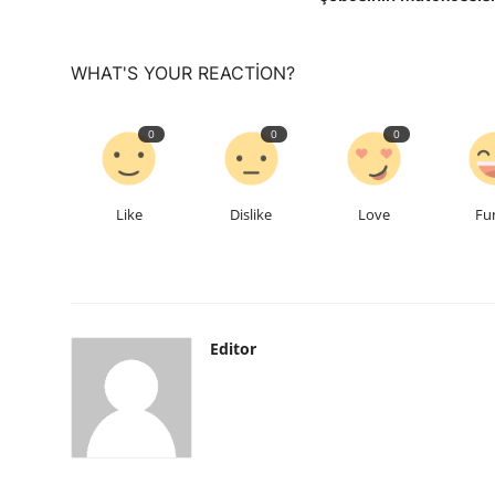
WHAT'S YOUR REACTION?
0
0
0
Like
Dislike
Love
Fu
Editor