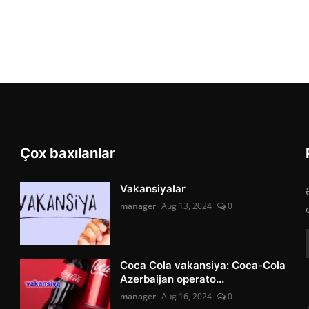
Çox baxılanlar
Vakansiyalar
manager
Aug 13, 2024
0
Coca Cola vakansiya: Coca-Cola
Azerbaijan operato...
manager
Aug 16, 2024
0