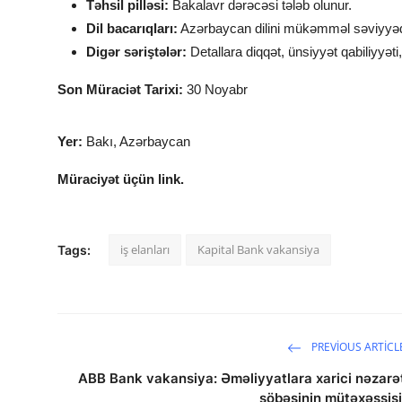
Təhsil pilləsi:
Bakalavr dərəcəsi tələb olunur.
Dil bacarıqları:
Azərbaycan dilini mükəmməl səviyyəd
Digər səriştələr:
Detallara diqqət, ünsiyyət qabiliyyəti
Son Müraciət Tarixi:
30 Noyabr
Yer:
Bakı, Azərbaycan
Müraciyət üçün link.
iş elanları
Kapital Bank vakansiya
Tags:
PREVIOUS ARTICL
ABB Bank vakansiya: Əməliyyatlara xarici nəzarə
şöbəsinin mütəxəssisi