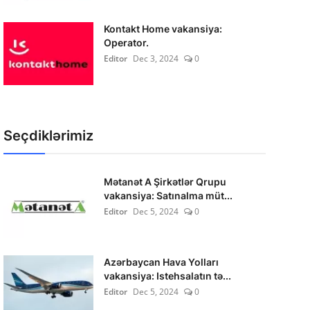
Kontakt Home vakansiya:
Operator.
Editor
Dec 3, 2024
0
Seçdiklərimiz
Mətanət A Şirkətlər Qrupu
vakansiya: Satınalma müt...
Editor
Dec 5, 2024
0
Azərbaycan Hava Yolları
vakansiya: Istehsalatın tə...
Editor
Dec 5, 2024
0