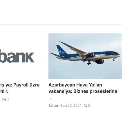
siya: Payroll üzrə
Azərbaycan Hava Yolları
ılır.
vakansiya: Biznes proseslərinə
...
0
Editor
Sep 25, 2024
0