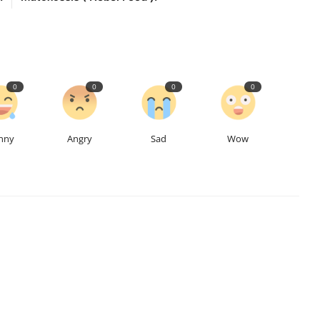
0
0
0
0
nny
Angry
Sad
Wow