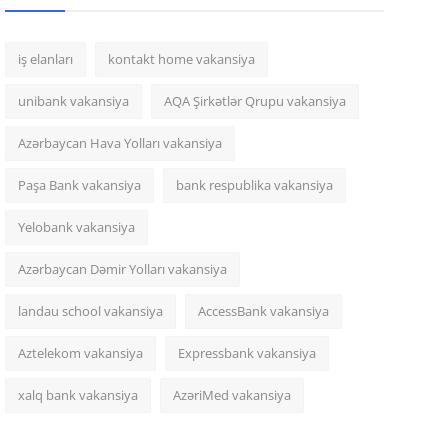
iş elanları
kontakt home vakansiya
unibank vakansiya
AQA Şirkətlər Qrupu vakansiya
Azərbaycan Hava Yolları vakansiya
Paşa Bank vakansiya
bank respublika vakansiya
Yelobank vakansiya
Azərbaycan Dəmir Yolları vakansiya
landau school vakansiya
AccessBank vakansiya
Aztelekom vakansiya
Expressbank vakansiya
xalq bank vakansiya
AzəriMed vakansiya