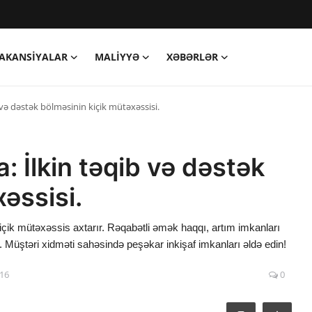
AKANSIYALAR
MALIYYƏ
XƏBƏRLƏR
 və dəstək bölməsinin kiçik mütəxəssisi.
: İlkin təqib və dəstək
əssisi.
içik mütəxəssis axtarır. Rəqabətli əmək haqqı, artım imkanları
. Müştəri xidməti sahəsində peşəkar inkişaf imkanları əldə edin!
:16
0