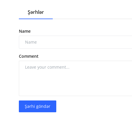
Şərhlər
Name
Comment
Şərhi göndər