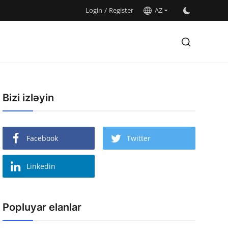
Login
/
Register
AZ
Bizi izləyin
Facebook
Twitter
Linkedin
Popluyar elanlar