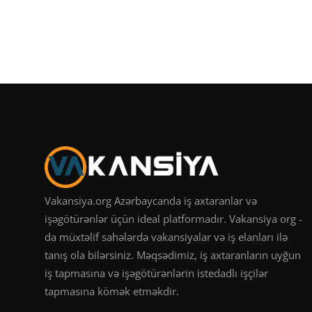
Vakansiya.org Azərbaycanda iş axtaranlar və
işəgötürənlər üçün ideal platformadır. Vakansiya org -
da müxtəlif sahələrdə vakansiyalar və iş elanları ilə
tanış ola bilərsiniz. Məqsədimiz, iş axtaranların uyğun
iş tapmasına və işəgötürənlərin istedadlı işçilər
tapmasına kömək etməkdir.