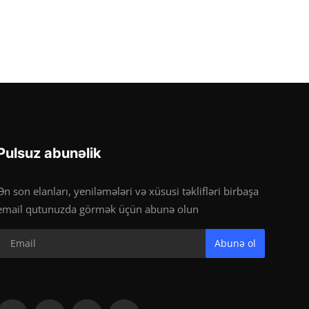
Pulsuz abunəlik
Ən son elanları, yeniləmələri və xüsusi təklifləri birbaşa
email qutunuzda görmək üçün abunə olun
Abunə ol