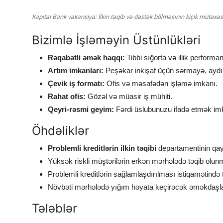
Kapital Bank vakansiya: İlkin təqib və dəstək bölməsinin kiçik mütəxəss
Bizimlə İşləməyin Üstünlükləri
Rəqabətli əmək haqqı:
Tibbi sığorta və illik performan
Artım imkanları:
Peşəkar inkişaf üçün sərmayə, aydın 
Çevik iş formatı:
Ofis və məsafədən işləmə imkanı.
Rahat ofis:
Gözəl və müasir iş mühiti.
Qeyri-rəsmi geyim:
Fərdi üslubunuzu ifadə etmək im
Öhdəliklər
Problemli kreditlərin
ilkin təqibi
departamentinin qayn
Yüksək riskli müştərilərin erkən mərhələdə təqib olun
Problemli kreditlərin sağlamlaşdırılması istiqamətində 
Növbəti mərhələdə yığım həyata keçirəcək əməkdaşlar
Tələblər