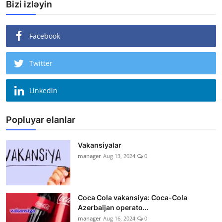
Bizi izləyin
Facebook
Twitter
Linkedin
Popluyar elanlar
Vakansiyalar
manager
Aug 13, 2024
0
Coca Cola vakansiya: Coca-Cola
Azerbaijan operato...
manager
Aug 16, 2024
0