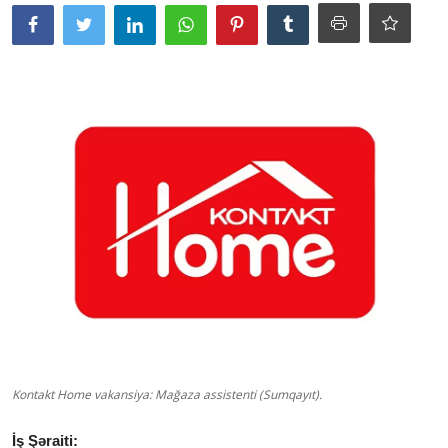
Kontakt Home vakansiya: Mağaza assistenti (Sumqayıt).
İş Şəraiti: