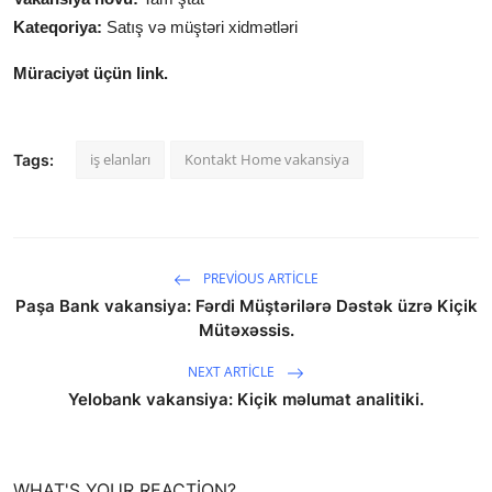
Kateqoriya:
Satış və müştəri xidmətləri
Müraciyət üçün link.
iş elanları
Kontakt Home vakansiya
Tags:
PREVIOUS ARTICLE
Paşa Bank vakansiya: Fərdi Müştərilərə Dəstək üzrə Kiçik
Mütəxəssis.
NEXT ARTICLE
Yelobank vakansiya: Kiçik məlumat analitiki.
WHAT'S YOUR REACTION?