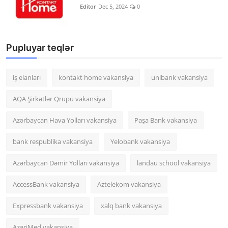
Editor
Dec 5, 2024
0
Pupluyar teqlər
iş elanları
kontakt home vakansiya
unibank vakansiya
AQA Şirkətlər Qrupu vakansiya
Azərbaycan Hava Yolları vakansiya
Paşa Bank vakansiya
bank respublika vakansiya
Yelobank vakansiya
Azərbaycan Dəmir Yolları vakansiya
landau school vakansiya
AccessBank vakansiya
Aztelekom vakansiya
Expressbank vakansiya
xalq bank vakansiya
AzəriMed vakansiya