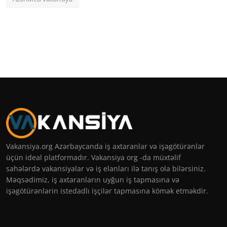
Vakansiya.org Azərbaycanda iş axtaranlar və işəgötürənlər
üçün ideal platformadır. Vakansiya org -da müxtəlif
sahələrdə vakansiyalar və iş elanları ilə tanış ola bilərsiniz.
Məqsədimiz, iş axtaranların uyğun iş tapmasına və
işəgötürənlərin istedadlı işçilər tapmasına kömək etməkdir.