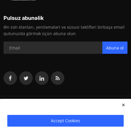
Pulsuz abunəlik
Ən son elanları, yeniləmələri və xüsusi təklifləri birbaşa email
qutunuzda görmək üçün abunə olun
Abunə ol
vakansiya.org 2024
Accept Cookies
Terms & Conditions