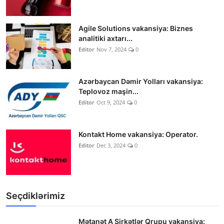
Agile Solutions vakansiya: Biznes
analitiki axtarı...
Editor
Nov 7, 2024
0
Azərbaycan Dəmir Yolları vakansiya:
Teplovoz maşin...
Editor
Oct 9, 2024
0
Kontakt Home vakansiya: Operator.
Editor
Dec 3, 2024
0
Seçdiklərimiz
Mətanət A Şirkətlər Qrupu vakansiya: