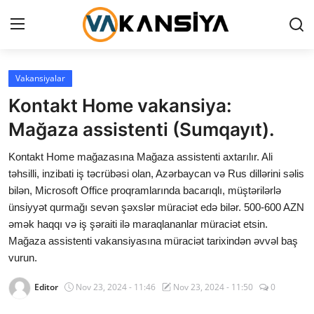
Login
Register
Vakansiyalar
Kontakt Home vakansiya:
Ana səhifə
Mağaza assistenti (Sumqayıt).
Vakansiyalar
Kontakt Home mağazasına Mağaza assistenti axtarılır. Ali
təhsilli, inzibati iş təcrübəsi olan, Azərbaycan və Rus dillərini səlis
Maliyyə
bilən, Microsoft Office proqramlarında bacarıqlı, müştərilərlə
ünsiyyət qurmağı sevən şəxslər müraciət edə bilər. 500-600 AZN
Əlaqə
əmək haqqı və iş şəraiti ilə maraqlananlar müraciət etsin.
Xəbərlər
Mağaza assistenti vakansiyasına müraciət tarixindən əvvəl baş
vurun.
AZ
Editor
Nov 23, 2024 - 11:46
Nov 23, 2024 - 11:50
0