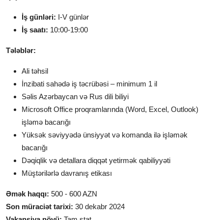
İş günləri:
I-V günlər
İş saatı:
10:00-19:00
Tələblər:
Ali təhsil
İnzibati sahədə iş təcrübəsi – minimum 1 il
Səlis Azərbaycan və Rus dili biliyi
Microsoft Office proqramlarında (Word, Excel, Outlook)
işləmə bacarığı
Yüksək səviyyədə ünsiyyət və komanda ilə işləmək
bacarığı
Dəqiqlik və detallara diqqət yetirmək qabiliyyəti
Müştərilərlə davranış etikası
Əmək haqqı:
500 - 600 AZN
Son müraciət tarixi:
30 dekabr 2024
Vakansiya növü:
Tam ştat