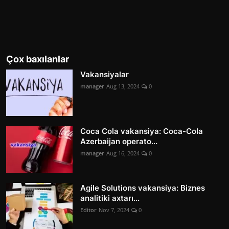
Çox baxılanlar
Vakansiyalar
manager
Aug 13, 2024
0
Coca Cola vakansiya: Coca-Cola
Azerbaijan operato...
manager
Aug 16, 2024
0
Agile Solutions vakansiya: Biznes
analitiki axtarı...
Editor
Nov 7, 2024
0