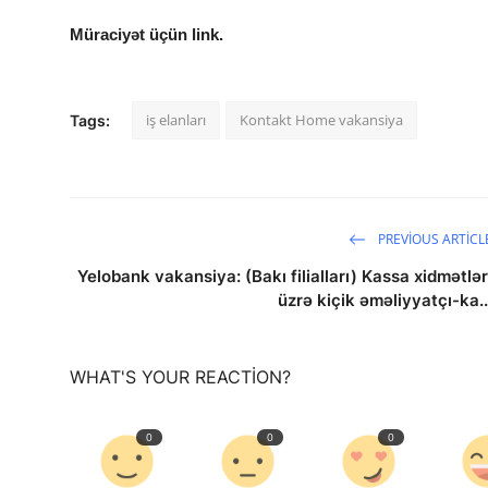
Müraciyət üçün link.
iş elanları
Kontakt Home vakansiya
Tags:
PREVIOUS ARTICL
Yelobank vakansiya: (Bakı filialları) Kassa xidmətlər
üzrə kiçik əməliyyatçı-ka..
WHAT'S YOUR REACTION?
0
0
0