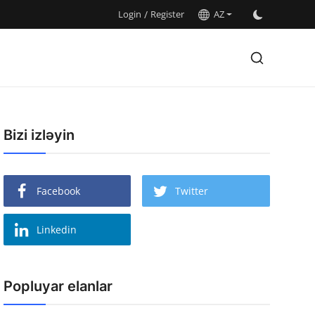
Login
/
Register
AZ
Bizi izləyin
Facebook
Twitter
Linkedin
Popluyar elanlar