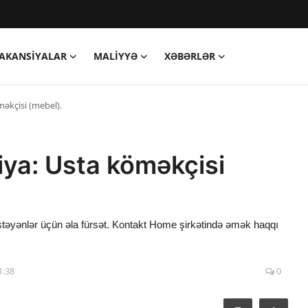
AKANSIYALAR
MALIYYƏ
XƏBƏRLƏR
əkçisi (mebel).
ya: Usta köməkçisi
təyənlər üçün əla fürsət. Kontakt Home şirkətində əmək haqqı
1:38
0