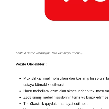
Kontakt Home vakansiya: Usta köməkçisi (mebel).
Vəzifə Öhdəlikləri:
Müxtəlif xammal məhsullarından kəsilmiş hissələrin bir-b
ustaya köməklik edilməsi.
Hazır mebellərə lazım olan aksesuarların taxılması və
Zədələnmiş mebel hissələrinin təmir və bərpa edilmə
Təhlükəsizlik qaydalarına riayət edilməsi.