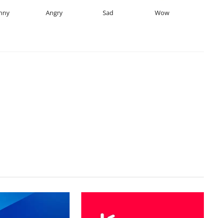
nny
Angry
Sad
Wow