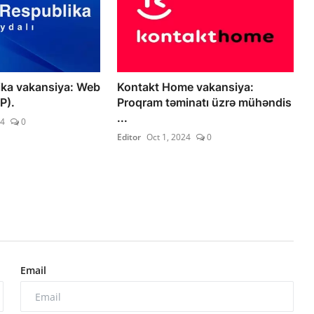
ika vakansiya: Web
Kontakt Home vakansiya:
P).
Proqram təminatı üzrə mühəndis
...
24
0
Editor
Oct 1, 2024
0
Email