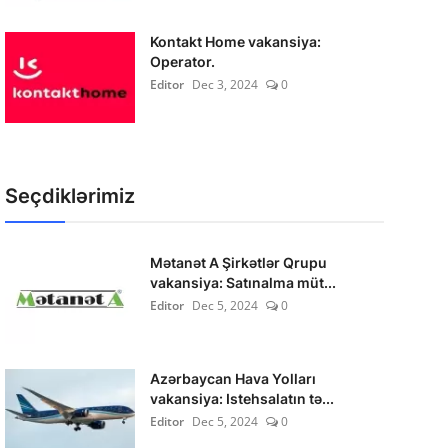
Kontakt Home vakansiya:
Operator.
Editor
Dec 3, 2024
0
Seçdiklərimiz
Mətanət A Şirkətlər Qrupu
vakansiya: Satınalma müt...
Editor
Dec 5, 2024
0
Azərbaycan Hava Yolları
vakansiya: Istehsalatın tə...
Editor
Dec 5, 2024
0