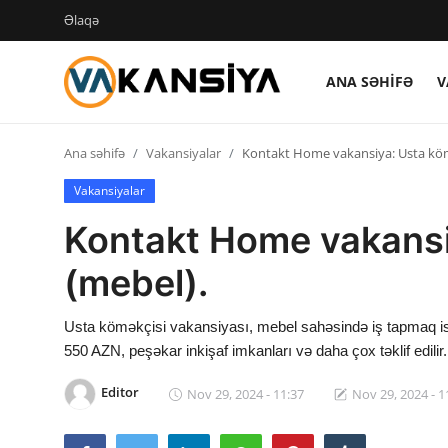
Əlaqə
ANA SƏHIFƏ
V
Login
Register
Ana səhifə
Vakansiyalar
Kontakt Home vakansiya: Usta köm
Ana səhifə
Vakansiyalar
Vakansiyalar
Kontakt Home vakansi
Maliyyə
(mebel).
Əlaqə
Usta köməkçisi vakansiyası, mebel sahəsində iş tapmaq is
Xəbərlər
550 AZN, peşəkar inkişaf imkanları və daha çox təklif edilir.
Editor
Nov 29, 2024 - 11:37
Nov 29, 2024 - 1
AZ