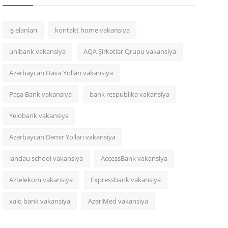
iş elanları
kontakt home vakansiya
unibank vakansiya
AQA Şirkətlər Qrupu vakansiya
Azərbaycan Hava Yolları vakansiya
Paşa Bank vakansiya
bank respublika vakansiya
Yelobank vakansiya
Azərbaycan Dəmir Yolları vakansiya
landau school vakansiya
AccessBank vakansiya
Aztelekom vakansiya
Expressbank vakansiya
xalq bank vakansiya
AzəriMed vakansiya