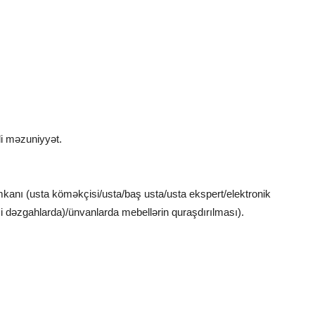
i məzuniyyət.
imkanı (usta köməkçisi/usta/baş usta/usta ekspert/elektronik
 dəzgahlarda)/ünvanlarda mebellərin quraşdırılması).