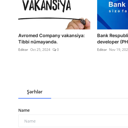
Avromed Company vakansiya:
Bank Respubl
Tibbi nümayəndə.
developer (PH
Editor
Oct 25, 2024
0
Editor
Nov 19, 20
Şərhlər
Name