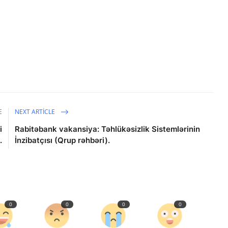
E
NEXT ARTICLE
i
Rabitəbank vakansiya: Təhlükəsizlik Sistemlərinin
.
İnzibatçısı (Qrup rəhbəri).
0
0
0
0