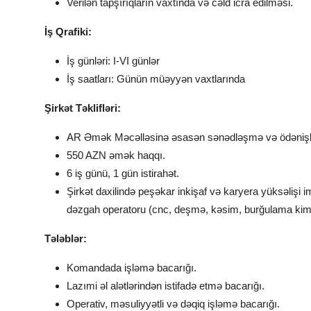
Verilən tapşırıqların vaxtında və cəld icra edilməsi.
İş Qrafiki:
İş günləri: I-VI günlər
İş saatları: Günün müəyyən vaxtlarında
Şirkət Təklifləri:
AR Əmək Məcəlləsinə əsasən sənədləşmə və ödənişl
550 AZN əmək haqqı.
6 iş günü, 1 gün istirahət.
Şirkət daxilində peşəkar inkişaf və karyera yüksəlişi 
dəzgah operatoru (cnc, deşmə, kəsim, burğulama kimi
Tələblər:
Komandada işləmə bacarığı.
Lazımi əl alətlərindən istifadə etmə bacarığı.
Operativ, məsuliyyətli və dəqiq işləmə bacarığı.