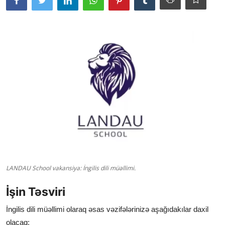
LANDAU School vakansiya: İngilis dili müəllimi.
İşin Təsviri
İngilis dili müəllimi olaraq əsas vəzifələrinizə aşağıdakılar daxil
olacaq: