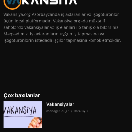
Vakansiya.org Azərbaycanda iş axtaranlar və işəgötürənlər
üçün ideal platformadır. Vakansiya org -da müxtəlif
sahələrdə vakansiyalar və iş elanları ilə tanış ola bilərsiniz.
Məqsədimiz, iş axtaranların uyğun iş tapmasına və
işəgötürənlərin istedadlı işçilər tapmasına kömək etməkdir.
Çox baxılanlar
Vakansiyalar
manager
Aug 13, 2024
0