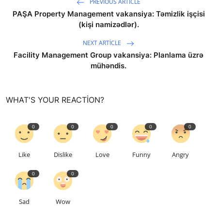
PREVIOUS ARTICLE
PAŞA Property Management vakansiya: Təmizlik işçisi
(kişi namizədlər).
NEXT ARTICLE
Facility Management Group vakansiya: Planlama üzrə
mühəndis.
WHAT'S YOUR REACTION?
0
0
0
0
0
Like
Dislike
Love
Funny
Angry
0
0
Sad
Wow