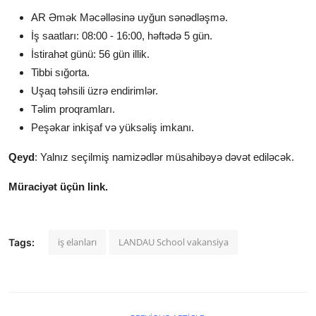
AR Əmək Məcəlləsinə uyğun sənədləşmə.
İş saatları: 08:00 - 16:00, həftədə 5 gün.
İstirahət günü: 56 gün illik.
Tibbi sığorta.
Uşaq təhsili üzrə endirimlər.
Təlim proqramları.
Peşəkar inkişaf və yüksəliş imkanı.
Qeyd
: Yalnız seçilmiş namizədlər müsahibəyə dəvət ediləcək.
Müraciyət üçün link.
iş elanları
LANDAU School vakansiya
Tags: