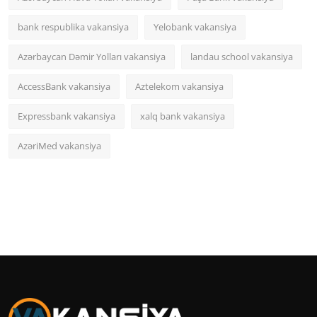
bank respublika vakansiya
Yelobank vakansiya
Azərbaycan Dəmir Yolları vakansiya
landau school vakansiya
AccessBank vakansiya
Aztelekom vakansiya
Expressbank vakansiya
xalq bank vakansiya
AzəriMed vakansiya