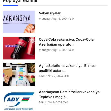
Popluyar elanlar
Vakansiyalar
manager
Aug 13, 2024
0
Coca Cola vakansiya: Coca-Cola
Azerbaijan operato...
manager
Aug 16, 2024
0
Agile Solutions vakansiya: Biznes
analitiki axtarı...
Editor
Nov 7, 2024
0
Azərbaycan Dəmir Yolları vakansiya:
Teplovoz maşin...
Editor
Oct 9, 2024
0