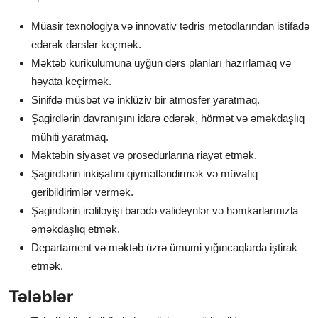
Müasir texnologiya və innovativ tədris metodlarından istifadə
edərək dərslər keçmək.
Məktəb kurikulumuna uyğun dərs planları hazırlamaq və
həyata keçirmək.
Sinifdə müsbət və inklüziv bir atmosfer yaratmaq.
Şagirdlərin davranışını idarə edərək, hörmət və əməkdaşlıq
mühiti yaratmaq.
Məktəbin siyasət və prosedurlarına riayət etmək.
Şagirdlərin inkişafını qiymətləndirmək və müvafiq
geribildirimlər vermək.
Şagirdlərin irəliləyişi barədə valideynlər və həmkarlarınızla
əməkdaşlıq etmək.
Departament və məktəb üzrə ümumi yığıncaqlarda iştirak
etmək.
Tələblər