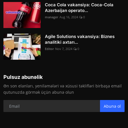
Coca Cola vakansiya: Coca-Cola
Azerbaijan operato...
manager
Aug 16, 2024
0
Agile Solutions vakansiya: Biznes
analitiki axtarı...
Editor
Nov 7, 2024
0
Pulsuz abunəlik
Ən son elanları, yeniləmələri və xüsusi təklifləri birbaşa email
qutunuzda görmək üçün abunə olun
Abunə ol