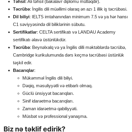
Təhsil
: Ali təhsil (bakalavr diplomu mütləqdir).
Təcrübə
: İngilis dili müəllimi olaraq ən azı 1 illik iş təcrübəsi.
Dil biliyi
: IELTS imtahanından minimum 7.5 və ya hər hansı
C1 səviyyəsində dil biliklərinin sübutu.
Sertifikatlar
: CELTA sertifikatı və LANDAU Academy
sertifikatı əlavə üstünlükdür.
Təcrübə
: Beynəlxalq və ya İngilis dilli məktəblərdə təcrübə,
Cambridge kurikulumunda dərs keçmə təcrübəsi üstünlük
təşkil edir.
Bacarıqlar
:
Mükəmməl İngilis dili biliyi.
Dəqiq, məsuliyyətli və etibarlı olmaq.
Güclü ünsiyyət bacarıqları.
Sinif idarəetmə bacarıqları.
Zaman idarəetmə qabiliyyəti.
Müsbət və professional yanaşma.
Biz nə təklif edirik?