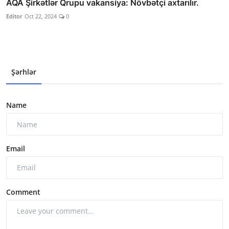
AQA Şirkətlər Qrupu vakansiya: Növbətçi axtarılır.
Editor
Oct 22, 2024
0
Şərhlər
Name
Email
Comment