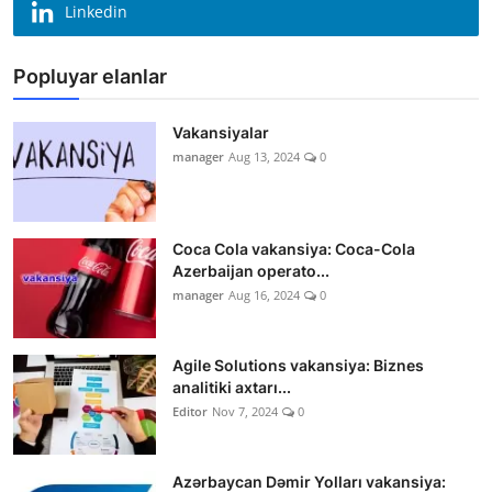
Linkedin
Popluyar elanlar
Vakansiyalar
manager
Aug 13, 2024
0
Coca Cola vakansiya: Coca-Cola
Azerbaijan operato...
manager
Aug 16, 2024
0
Agile Solutions vakansiya: Biznes
analitiki axtarı...
Editor
Nov 7, 2024
0
Azərbaycan Dəmir Yolları vakansiya: