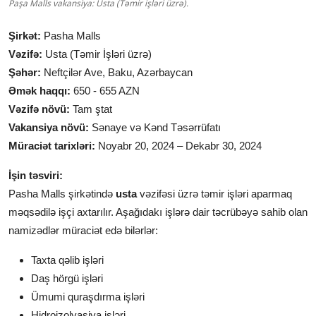
Paşa Malls vakansiya: Usta (Təmir işləri üzrə).
Şirkət:
Pasha Malls
Vəzifə:
Usta (Təmir İşləri üzrə)
Şəhər:
Neftçilər Ave, Baku, Azərbaycan
Əmək haqqı:
650 - 655 AZN
Vəzifə növü:
Tam ştat
Vakansiya növü:
Sənaye və Kənd Təsərrüfatı
Müraciət tarixləri:
Noyabr 20, 2024 – Dekabr 30, 2024
İşin təsviri:
Pasha Malls şirkətində
usta
vəzifəsi üzrə təmir işləri aparmaq
məqsədilə işçi axtarılır. Aşağıdakı işlərə dair təcrübəyə sahib olan
namizədlər müraciət edə bilərlər:
Taxta qəlib işləri
Daş hörgü işləri
Ümumi quraşdırma işləri
Hidroizolyasiya işləri