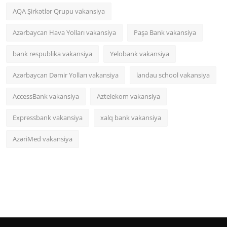
AQA Şirkətlər Qrupu vakansiya
Azərbaycan Hava Yolları vakansiya
Paşa Bank vakansiya
bank respublika vakansiya
Yelobank vakansiya
Azərbaycan Dəmir Yolları vakansiya
landau school vakansiya
AccessBank vakansiya
Aztelekom vakansiya
Expressbank vakansiya
xalq bank vakansiya
AzəriMed vakansiya