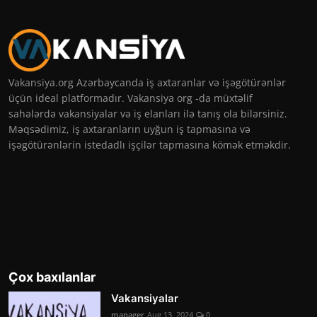
Vakansiya.org Azərbaycanda iş axtaranlar və işəgötürənlər
üçün ideal platformadır. Vakansiya org -da müxtəlif
sahələrdə vakansiyalar və iş elanları ilə tanış ola bilərsiniz.
Məqsədimiz, iş axtaranların uyğun iş tapmasına və
işəgötürənlərin istedadlı işçilər tapmasına kömək etməkdir.
Çox baxılanlar
Vakansiyalar
manager
Aug 13, 2024
0