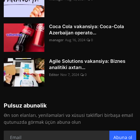
Coca Cola vakansiya: Coca-Cola
Azerbaijan operato...
manager
Aug 16, 2024
0
Agile Solutions vakansiya: Biznes
analitiki axtarı...
Editor
Nov 7, 2024
0
Pulsuz abunəlik
Ən son elanları, yeniləmələri və xüsusi təklifləri birbaşa email
qutunuzda görmək üçün abunə olun
Abunə ol