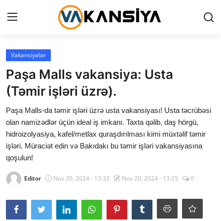
Login
Register
Vakansiyalar
Paşa Malls vakansiya: Usta
Ana səhifə
(Təmir işləri üzrə).
Vakansiyalar
Paşa Malls-da təmir işləri üzrə usta vakansiyası! Usta təcrübəsi
olan namizədlər üçün ideal iş imkanı. Taxta qəlib, daş hörgü,
Maliyyə
hidroizolyasiya, kafel/metlax quraşdırılması kimi müxtəlif təmir
işləri. Müraciət edin və Bakıdakı bu təmir işləri vakansiyasına
Əlaqə
qoşulun!
Xəbərlər
Editor
Nov 20, 2024 - 13:33
Nov 20, 2024 - 13:35
0
AZ