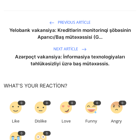
PREVIOUS ARTICLE
Yelobank vakansiya: Kreditlərin monitorinqi şöbəsinin
Aparıcı/Baş mütəxəssisi (G...
NEXT ARTICLE
Azərpoçt vakansiya: İnformasiya texnologiyaları
təhlükəsizliyi üzrə baş mütəxəssis.
WHAT'S YOUR REACTION?
0
0
0
0
0
Like
Dislike
Love
Funny
Angry
0
0