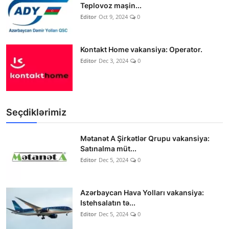
Teplovoz maşin...
Editor
Oct 9, 2024
0
Kontakt Home vakansiya: Operator.
Editor
Dec 3, 2024
0
Seçdiklərimiz
Mətanət A Şirkətlər Qrupu vakansiya:
Satınalma müt...
Editor
Dec 5, 2024
0
Azərbaycan Hava Yolları vakansiya:
Istehsalatın tə...
Editor
Dec 5, 2024
0