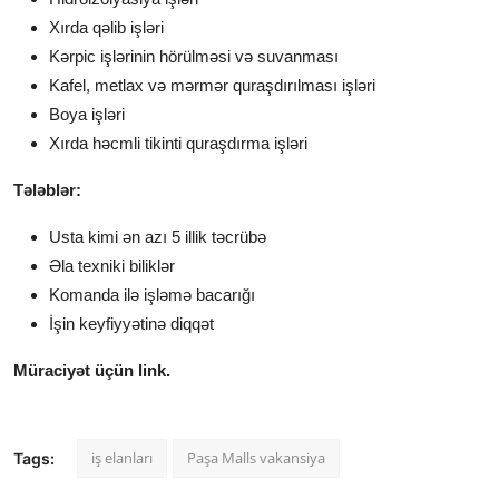
Xırda qəlib işləri
Kərpic işlərinin hörülməsi və suvanması
Kafel, metlax və mərmər quraşdırılması işləri
Boya işləri
Xırda həcmli tikinti quraşdırma işləri
Tələblər:
Usta kimi ən azı 5 illik təcrübə
Əla texniki biliklər
Komanda ilə işləmə bacarığı
İşin keyfiyyətinə diqqət
Müraciyət üçün link.
iş elanları
Paşa Malls vakansiya
Tags: