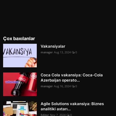
Çox baxılanlar
Vakansiyalar
manager
Aug 13, 2024
0
Coca Cola vakansiya: Coca-Cola
Azerbaijan operato...
manager
Aug 16, 2024
0
Agile Solutions vakansiya: Biznes
analitiki axtarı...
Editor
Nov 7, 2024
0