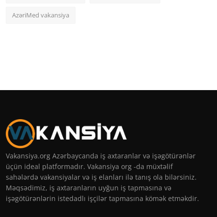
AzəriMed vakansiya
Vakansiya.org Azərbaycanda iş axtaranlar və işəgötürənlər
üçün ideal platformadır. Vakansiya org -da müxtəlif
sahələrdə vakansiyalar və iş elanları ilə tanış ola bilərsiniz.
Məqsədimiz, iş axtaranların uyğun iş tapmasına və
işəgötürənlərin istedadlı işçilər tapmasına kömək etməkdir.