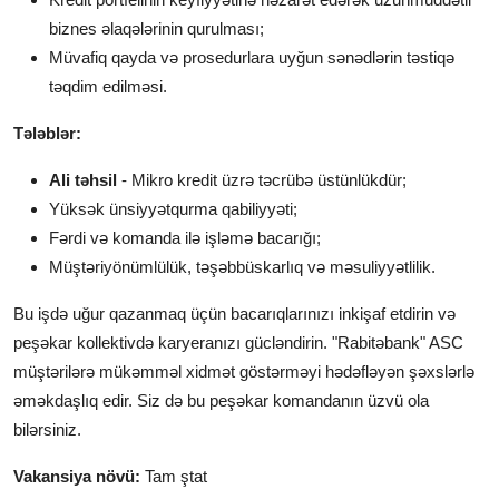
biznes əlaqələrinin qurulması;
Müvafiq qayda və prosedurlara uyğun sənədlərin təstiqə
təqdim edilməsi.
Tələblər:
Ali təhsil
- Mikro kredit üzrə təcrübə üstünlükdür;
Yüksək ünsiyyətqurma qabiliyyəti;
Fərdi və komanda ilə işləmə bacarığı;
Müştəriyönümlülük, təşəbbüskarlıq və məsuliyyətlilik.
Bu işdə uğur qazanmaq üçün bacarıqlarınızı inkişaf etdirin və
peşəkar kollektivdə karyeranızı gücləndirin. "Rabitəbank" ASC
müştərilərə mükəmməl xidmət göstərməyi hədəfləyən şəxslərlə
əməkdaşlıq edir. Siz də bu peşəkar komandanın üzvü ola
bilərsiniz.
Vakansiya növü:
Tam ştat