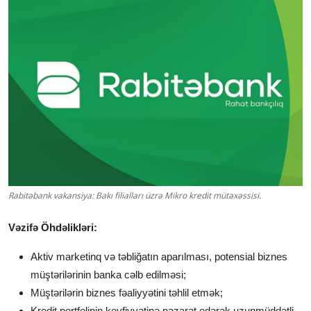
Rabitəbank vakansiya: Bakı filialları üzrə Mikro kredit mütəxəssisi.
Vəzifə Öhdəlikləri:
Aktiv marketinq və təbliğatın aparılması, potensial biznes
müştərilərinin banka cəlb edilməsi;
Müştərilərin biznes fəaliyyətini təhlil etmək;
Kredit portfelinin keyfiyyətinə nəzarət edərək uzunmüddətli