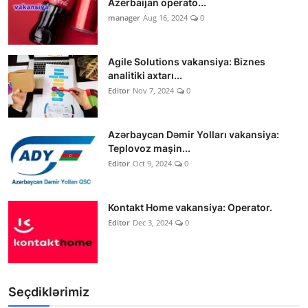
Azerbaijan operato...
manager
Aug 16, 2024
0
Agile Solutions vakansiya: Biznes
analitiki axtarı...
Editor
Nov 7, 2024
0
Azərbaycan Dəmir Yolları vakansiya:
Teplovoz maşin...
Editor
Oct 9, 2024
0
Kontakt Home vakansiya: Operator.
Editor
Dec 3, 2024
0
Seçdiklərimiz