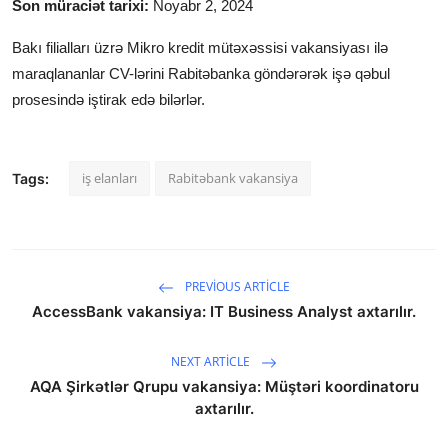
Son müraciət tarixi:
Noyabr 2, 2024
Bakı filialları üzrə Mikro kredit mütəxəssisi
vakansiyası ilə
maraqlananlar CV-lərini Rabitəbanka göndərərək işə qəbul
prosesində iştirak edə bilərlər.
iş elanları
Rabitəbank vakansiya
Tags:
PREVIOUS ARTICLE
AccessBank vakansiya: IT Business Analyst axtarılır.
NEXT ARTICLE
AQA Şirkətlər Qrupu vakansiya: Müştəri koordinatoru
axtarılır.