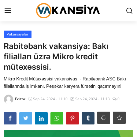
Login
Register
Vakansiyalar
Rabitəbank vakansiya: Bakı
Ana səhifə
filialları üzrə Mikro kredit
Vakansiyalar
mütəxəssisi.
Maliyyə
Mikro Kredit Mütəxəssisi vakansiyası - Rabitəbank ASC Bakı
filiallarında iş imkanı. Peşəkar karyera fürsətini qaçırmayın!
Əlaqə
Editor
Sep 24, 2024 - 11:10
Sep 24, 2024 - 11:13
0
Xəbərlər
AZ