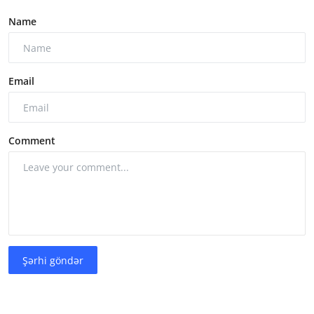
Name
Email
Comment
Şərhi göndər