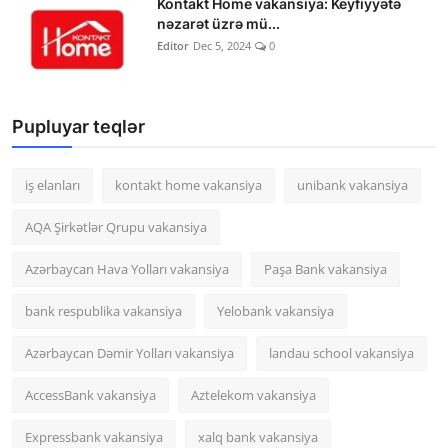
Kontakt Home vakansiya: Keyfiyyətə
nəzarət üzrə mü...
Editor
Dec 5, 2024
0
Pupluyar teqlər
iş elanları
kontakt home vakansiya
unibank vakansiya
AQA Şirkətlər Qrupu vakansiya
Azərbaycan Hava Yolları vakansiya
Paşa Bank vakansiya
bank respublika vakansiya
Yelobank vakansiya
Azərbaycan Dəmir Yolları vakansiya
landau school vakansiya
AccessBank vakansiya
Aztelekom vakansiya
Expressbank vakansiya
xalq bank vakansiya