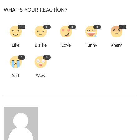
WHAT'S YOUR REACTION?
0
0
0
0
0
Like
Dislike
Love
Funny
Angry
0
0
Sad
Wow