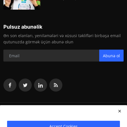
Pulsuz abunəlik
Ən son elanları, yeniləmələri və xüsusi təklifləri birbaşa email
qutunuzda görmək üçün abunə olun
Abunə ol
vakansiya.org 2024
Accept Cookies