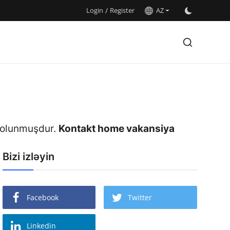
Login
/
Register
AZ
m olunmuşdur.
Kontakt home vakansiya
Bizi izləyin
Facebook
Twitter
Linkedin