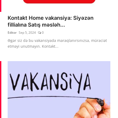
Kontakt Home vakansiya: Siyəzən
fillialına Satış məsləh...
Editor
Sep 5, 2024
0
Əgər siz də bu vakansiyada maraqlanırsınızsa, müraciət
etməyi unutmayın. Kontakt...