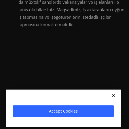
da müxtəlif sahələrdə vakansiyalar və iş elanları ilə
tanış ola bilərsiniz. Məqsədimiz, iş axtaranların uyğun
iş tapmasına və işəgötürənlərin istedadlı işçilər
tapmasına kömək etməkdir.
Accept Cookies
vakansiya.org 2024