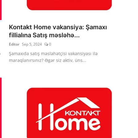
Kontakt Home vakansiya: Şamaxı
fillialına Satış məsləhə...
Editor
Sep 5, 2024
0
ə
Şamaxıda satış məsləhətçisi vakansiyası ilə
maraqlanırsınız? Əgər siz aktiv, üns...