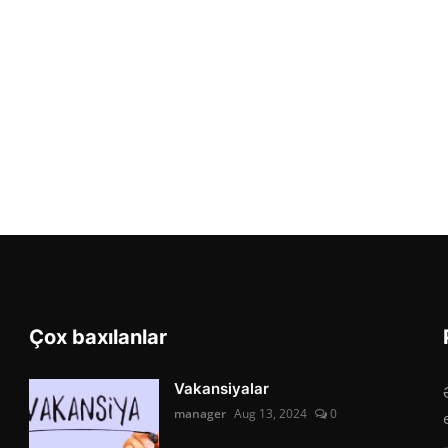
Çox baxılanlar
Vakansiyalar
manager
Aug 13, 2024
0