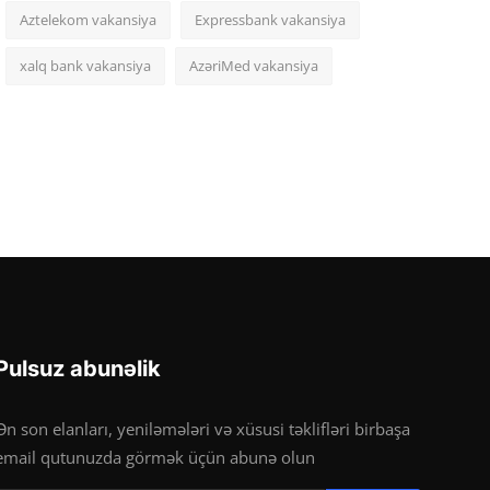
Aztelekom vakansiya
Expressbank vakansiya
xalq bank vakansiya
AzəriMed vakansiya
Pulsuz abunəlik
Ən son elanları, yeniləmələri və xüsusi təklifləri birbaşa
email qutunuzda görmək üçün abunə olun