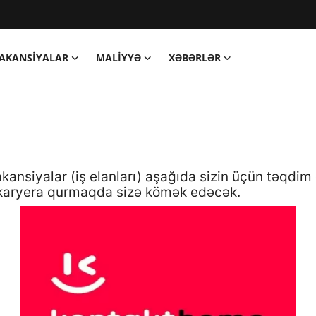
AKANSIYALAR
MALIYYƏ
XƏBƏRLƏR
vakansiyalar (iş elanları) aşağıda sizin üçün təqdi
r karyera qurmaqda sizə kömək edəcək.