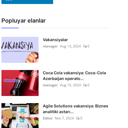
Popluyar elanlar
Vakansiyalar
manager
Aug 13, 2024
0
Coca Cola vakansiya: Coca-Cola
Azerbaijan operato...
manager
Aug 16, 2024
0
Agile Solutions vakansiya: Biznes
analitiki axtarı...
Editor
Nov 7, 2024
0