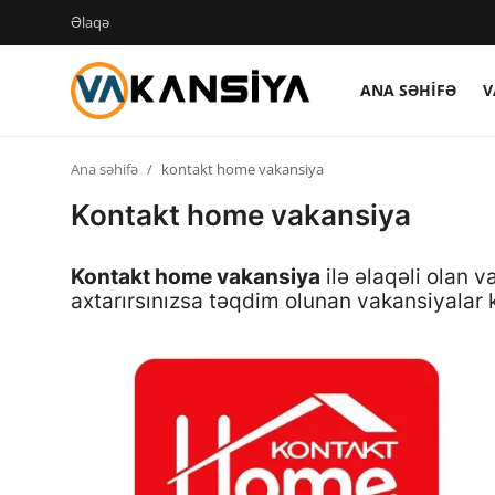
Əlaqə
ANA SƏHIFƏ
V
Login
Register
Ana səhifə
kontakt home vakansiya
Ana səhifə
Kontakt home vakansiya
Vakansiyalar
Kontakt home vakansiya
ilə əlaqəli olan 
Maliyyə
axtarırsınızsa təqdim olunan vakansiyala
Əlaqə
Xəbərlər
AZ