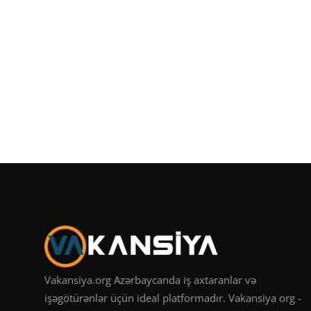
Vakansiya.org Azərbaycanda iş axtaranlar və
işəgötürənlər üçün ideal platformadır. Vakansiya org -