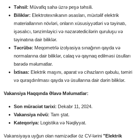
Təhsil:
Müvafiq sahə üzrə peşə təhsili.
Biliklər:
Elektrotexnikanın əsasları, müxtəlif elektrik
materiallarının növləri, onların xüsusiyyətləri və təyinatı,
işəsalıcı, tənzimləyici və nəzarətedicilərin quruluşu və
təyinatına dair biliklər.
Təcrübə:
Meqometrlə izolyasiya sınağının qayda və
normalarına dair biliklər, calaq və qaynaq edilməsi üsulları
barədə məlumatlar.
İxtisas:
Elektrik maşını, aparat və cihazların qəbulu, təmiri
və quraşdırılması qayda və üsullarına dair dərin biliklər.
Vakansiya Haqqında Əlavə Məlumatlar:
Son müraciət tarixi:
Dekabr 11, 2024.
Vakansiya növü:
Tam ştat.
Kateqoriya:
Logistika və Nəqliyyat.
Vakansiyaya uyğun olan namizədlər öz CV-lərini
"Elektrik