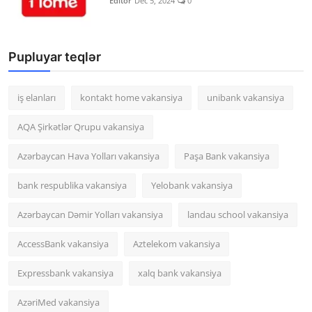
Editor
Dec 5, 2024
0
Pupluyar teqlər
iş elanları
kontakt home vakansiya
unibank vakansiya
AQA Şirkətlər Qrupu vakansiya
Azərbaycan Hava Yolları vakansiya
Paşa Bank vakansiya
bank respublika vakansiya
Yelobank vakansiya
Azərbaycan Dəmir Yolları vakansiya
landau school vakansiya
AccessBank vakansiya
Aztelekom vakansiya
Expressbank vakansiya
xalq bank vakansiya
AzəriMed vakansiya