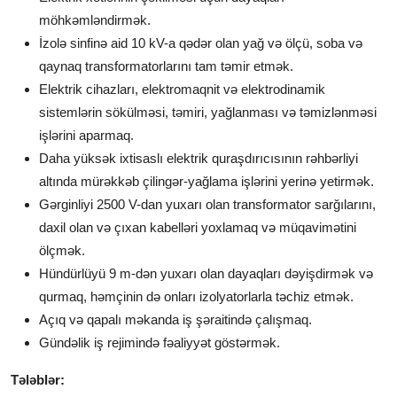
möhkəmləndirmək.
İzolə sinfinə aid 10 kV-a qədər olan yağ və ölçü, soba və
qaynaq transformatorlarını tam təmir etmək.
Elektrik cihazları, elektromaqnit və elektrodinamik
sistemlərin sökülməsi, təmiri, yağlanması və təmizlənməsi
işlərini aparmaq.
Daha yüksək ixtisaslı elektrik quraşdırıcısının rəhbərliyi
altında mürəkkəb çilingər-yağlama işlərini yerinə yetirmək.
Gərginliyi 2500 V-dan yuxarı olan transformator sarğılarını,
daxil olan və çıxan kabelləri yoxlamaq və müqavimətini
ölçmək.
Hündürlüyü 9 m-dən yuxarı olan dayaqları dəyişdirmək və
qurmaq, həmçinin də onları izolyatorlarla təchiz etmək.
Açıq və qapalı məkanda iş şəraitində çalışmaq.
Gündəlik iş rejimində fəaliyyət göstərmək.
Tələblər: