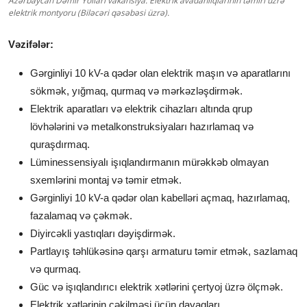
Azərbaycan Dəmir Yolları vakansiya: Elektrik avadanlıqlarının təmiri üzrə
elektrik montyoru (Biləcəri qəsəbəsi üzrə).
Vəzifələr:
Gərginliyi 10 kV-a qədər olan elektrik maşın və aparatlarını
sökmək, yığmaq, qurmaq və mərkəzləşdirmək.
Elektrik aparatları və elektrik cihazları altında qrup
lövhələrini və metalkonstruksiyaları hazırlamaq və
quraşdırmaq.
Lüminessensiyalı işıqlandırmanın mürəkkəb olmayan
sxemlərini montaj və təmir etmək.
Gərginliyi 10 kV-a qədər olan kabelləri açmaq, hazırlamaq,
fazalamaq və çəkmək.
Diyircəkli yastıqları dəyişdirmək.
Partlayış təhlükəsinə qarşı armaturu təmir etmək, sazlamaq
və qurmaq.
Güc və işıqlandırıcı elektrik xətlərini çertyoj üzrə ölçmək.
Elektrik xətlərinin çəkilməsi üçün dayaqları