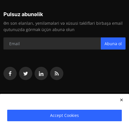
Pulsuz abunəlik
Ən son elanları, yeniləmələri və xüsusi təklifləri birbaşa email
qutunuzda görmək üçün abunə olun
Abunə ol
vakansiya.org 2024
Accept Cookies
Terms & Conditions