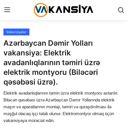
Login
Register
Vakansiyalar
Azərbaycan Dəmir Yolları
Ana səhifə
vakansiya: Elektrik
Vakansiyalar
avadanlıqlarının təmiri üzrə
elektrik montyoru (Biləcəri
Maliyyə
qəsəbəsi üzrə).
Əlaqə
Elektrik avadanlıqlarının təmiri üzrə elektrik montyoru axtarılır.
Xəbərlər
Biləcəri qəsəbəsi üzrə Azərbaycan Dəmir Yollarında elektrik
maşın və aparatlarının montajı, təmiri və quraşdırılması ilə
AZ
məşğul olacaq işçi tələb olunur. Elektromontyor olmaq üçün
vakansiyaya müraciət edin.