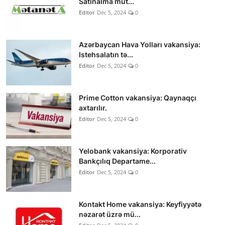
Satınalma müt...
Editor
Dec 5, 2024
0
Azərbaycan Hava Yolları vakansiya:
Istehsalatın tə...
Editor
Dec 5, 2024
0
Prime Cotton vakansiya: Qaynaqçı
axtarılır.
Editor
Dec 5, 2024
0
Yelobank vakansiya: Korporativ
Bankçılıq Departame...
Editor
Dec 5, 2024
0
Kontakt Home vakansiya: Keyfiyyətə
nəzarət üzrə mü...