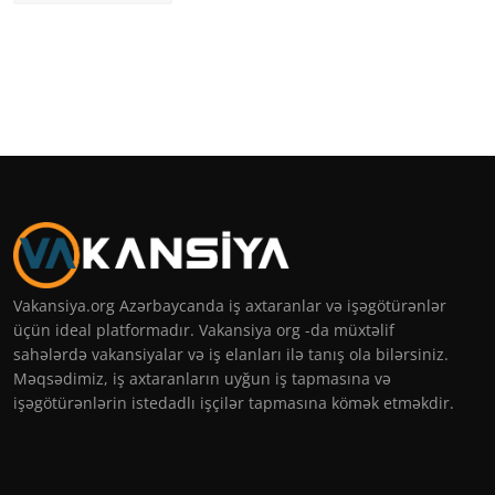
Vakansiya.org Azərbaycanda iş axtaranlar və işəgötürənlər
üçün ideal platformadır. Vakansiya org -da müxtəlif
sahələrdə vakansiyalar və iş elanları ilə tanış ola bilərsiniz.
Məqsədimiz, iş axtaranların uyğun iş tapmasına və
işəgötürənlərin istedadlı işçilər tapmasına kömək etməkdir.