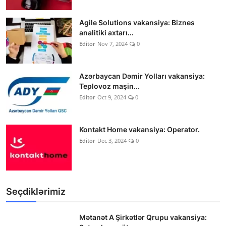
Agile Solutions vakansiya: Biznes
analitiki axtarı...
Editor
Nov 7, 2024
0
Azərbaycan Dəmir Yolları vakansiya:
Teplovoz maşin...
Editor
Oct 9, 2024
0
Kontakt Home vakansiya: Operator.
Editor
Dec 3, 2024
0
Seçdiklərimiz
Mətanət A Şirkətlər Qrupu vakansiya: