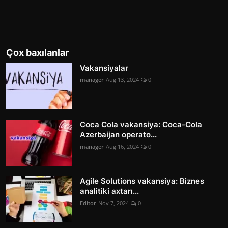
Çox baxılanlar
Vakansiyalar
manager
Aug 13, 2024
0
Coca Cola vakansiya: Coca-Cola
Azerbaijan operato...
manager
Aug 16, 2024
0
Agile Solutions vakansiya: Biznes
analitiki axtarı...
Editor
Nov 7, 2024
0