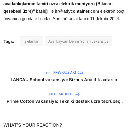
avadanlıqlarının təmiri üzrə elektrik montyoru (Biləcəri
qəsəbəsi üzrə)"
başlığı ilə
hr@adycontainer.com
elektron poçt
ünvanına göndərə bilərlər. Son müraciət tarixi: 11 dekabr
2024.
iş elanları
Azərbaycan Dəmir Yolları vakansiya
Tags:
PREVIOUS ARTICLE
LANDAU School vakansiya: Biznes Analitik axtarılır.
NEXT ARTICLE
Prime Cotton vakansiya: Texniki dəstək üzrə təcrübəçi.
WHAT'S YOUR REACTION?