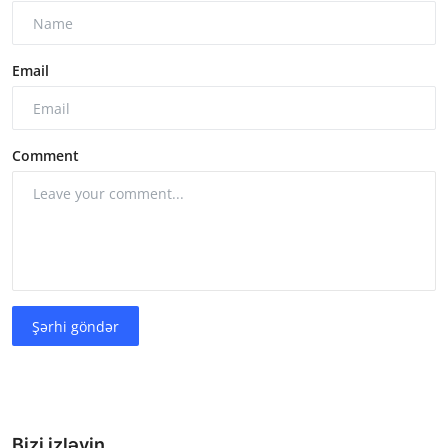
Email
Comment
Şərhi göndər
Bizi izləyin