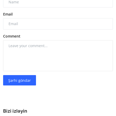
Email
Comment
Şərhi göndər
Bizi izləyin