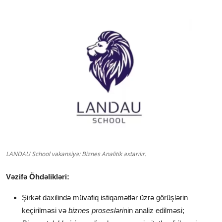
LANDAU School vakansiya: Biznes Analitik axtarılır.
Vəzifə Öhdəlikləri:
Şirkət daxilində müvafiq istiqamətlər üzrə görüşlərin
keçirilməsi və
biznes prosesləri
nin analiz edilməsi;