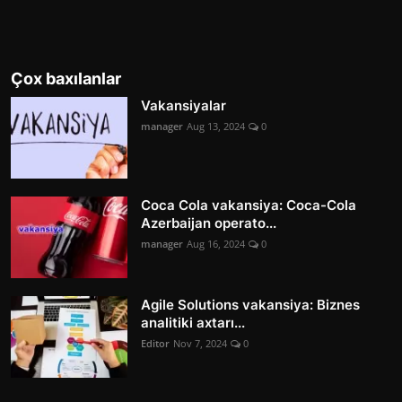
Çox baxılanlar
Vakansiyalar
manager
Aug 13, 2024
0
Coca Cola vakansiya: Coca-Cola
Azerbaijan operato...
manager
Aug 16, 2024
0
Agile Solutions vakansiya: Biznes
analitiki axtarı...
Editor
Nov 7, 2024
0