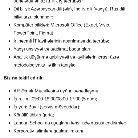
sahələrdə ən azı 1 illik iş təcrübəsi;
Dil biliyi: Azərbaycan dili (əla), İngilis dili (yaxşı), Rus dili
biliyi arzu olunandır;
Kompüter bilikləri: Microsoft Office (Excel, Visio,
PowerPoint, Figma);
İri həcmli İT layihələrinin aparılmasında təcrübə;
Yaxşı ünsiyyət və təqdimat bacarıqları;
Analitik düşünmə qabiliyyəti və layihələrin icrası üzrə
metodologiyalar ilə ilkin tanışlıq.
Biz nə təklif edirik:
AR Əmək Məcəlləsinə uyğun sənədləşmə;
İş rejimi: 09:00-18:00/08:00-17:00 (5 gün);
İş yeri: Bayıl (servis mövcuddur);
Könüllü tibbi sığorta;
Landau School-da uşaqların təhsilində xüsusi endirimlər;
Korporativ təlimlərə qatılma imkanı.