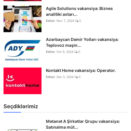
Agile Solutions vakansiya: Biznes
analitiki axtarı...
Editor
Nov 7, 2024
0
Azərbaycan Dəmir Yolları vakansiya:
Teplovoz maşin...
Editor
Oct 9, 2024
0
Kontakt Home vakansiya: Operator.
Editor
Dec 3, 2024
0
Seçdiklərimiz
Mətanət A Şirkətlər Qrupu vakansiya:
Satınalma müt...