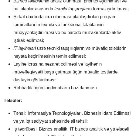
Biznes tələbləri
nin analiz olunması, prioritetləşdirilməsi və
bu tələblər əsasında
texniki tapşırıqlar
ın formalaşdırılması;
Şirkət daxilində icra olunması planlaşdırılan proqram
təminatlarının texniki və funksional tələblərinin
müəyyənləşdirilməsi və bu barədə müzakirələrdə aktiv
iştirak edilməsi;
İT layihələri
üzrə texniki tapşırıqların və müvafiq tələblərin
həyata keçirilməsinin təmin edilməsi;
Layihə icrasına nəzarət edilməsi və layihənin
müvəffəqiyyətli başa çatması üçün müvafiq testlərdə
dəstəyin göstərilməsi;
Rəhbərlik üçün təqdimatların hazırlanması.
Tələblər:
Təhsil: İnformasiya Texnologiyaları, Biznesin İdarə Edilməsi
və ya İqtisadiyyat sahəsində ali təhsil;
İş təcrübəsi: Biznes analitik, IT biznes analitik və ya əlaqəli