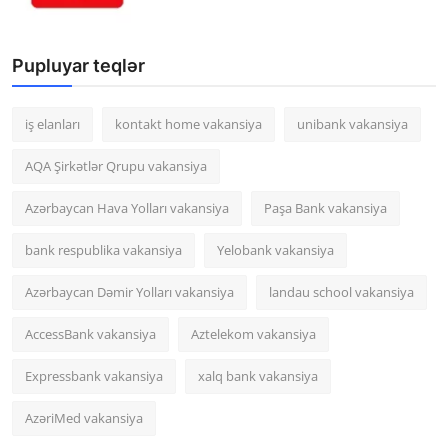
Pupluyar teqlər
iş elanları
kontakt home vakansiya
unibank vakansiya
AQA Şirkətlər Qrupu vakansiya
Azərbaycan Hava Yolları vakansiya
Paşa Bank vakansiya
bank respublika vakansiya
Yelobank vakansiya
Azərbaycan Dəmir Yolları vakansiya
landau school vakansiya
AccessBank vakansiya
Aztelekom vakansiya
Expressbank vakansiya
xalq bank vakansiya
AzəriMed vakansiya