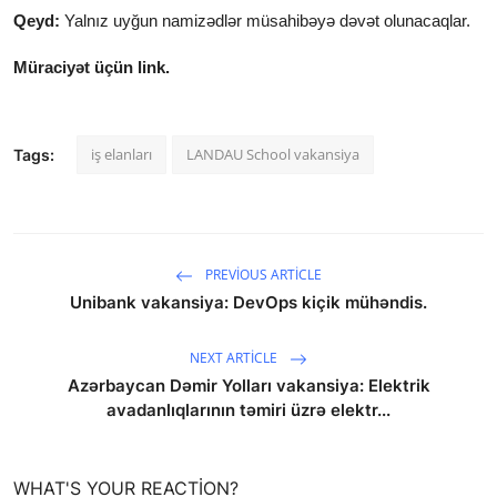
Qeyd:
Yalnız uyğun namizədlər müsahibəyə dəvət olunacaqlar.
Müraciyət üçün link.
iş elanları
LANDAU School vakansiya
Tags:
PREVIOUS ARTICLE
Unibank vakansiya: DevOps kiçik mühəndis.
NEXT ARTICLE
Azərbaycan Dəmir Yolları vakansiya: Elektrik
avadanlıqlarının təmiri üzrə elektr...
WHAT'S YOUR REACTION?