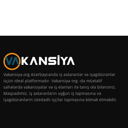
Vakansiya.org Azərbaycanda iş axtaranlar və işəgötürənlər
üçün ideal platformadır. Vakansiya org -da müxtəlif
sahələrdə vakansiyalar və iş elanları ilə tanış ola bilərsiniz.
Məqsədimiz, iş axtaranların uyğun iş tapmasına və
işəgötürənlərin istedadlı işçilər tapmasına kömək etməkdir.