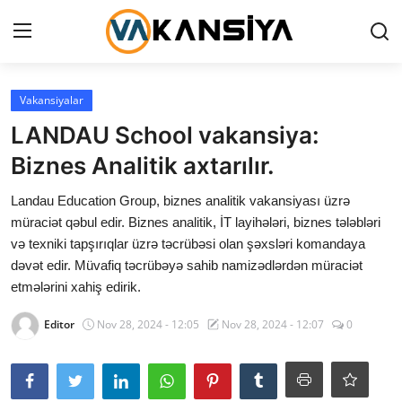
Login
Register
Vakansiyalar
LANDAU School vakansiya:
Ana səhifə
Biznes Analitik axtarılır.
Vakansiyalar
Landau Education Group, biznes analitik vakansiyası üzrə
müraciət qəbul edir. Biznes analitik, İT layihələri, biznes tələbləri
Maliyyə
və texniki tapşırıqlar üzrə təcrübəsi olan şəxsləri komandaya
dəvət edir. Müvafiq təcrübəyə sahib namizədlərdən müraciət
Əlaqə
etmələrini xahiş edirik.
Xəbərlər
Editor
Nov 28, 2024 - 12:05
Nov 28, 2024 - 12:07
0
AZ