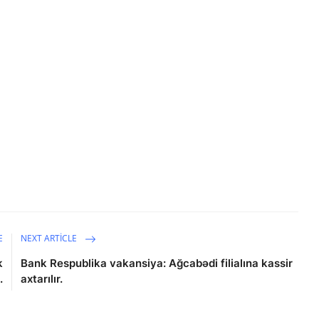
E
NEXT ARTICLE
k
Bank Respublika vakansiya: Ağcabədi filialına kassir
.
axtarılır.