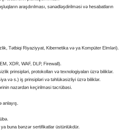
oşluqların araşdırılması, sənədləşdirilməsi və hesabatların
izlik, Tətbiqi Riyaziyyat, Kibernetika və ya Kompüter Elmləri).
(SIEM, XDR, WAF, DLP, Firewall).
lik prinsipləri, protokolları və texnologiyaları üzrə biliklər.
 və s.) iş prinsipləri və təhlükəsizliyi üzrə biliklər.
tlərinin nəzərdən keçirilməsi təcrübəsi.
ə anlayış.
rübə.
buna bənzər sertifikatlar üstünlükdür.