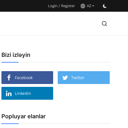
Login
/
Register
AZ
Bizi izləyin
Facebook
Twitter
Linkedin
Popluyar elanlar