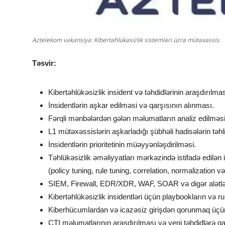
Aztelekom vakansiya: Kibertəhlükəsizlik sistemləri üzrə mütəxəssis.
Təsvir:
Kibertəhlükəsizlik insident və təhdidlərinin araşdırılmas
İnsidentlərin aşkar edilməsi və qarşısının alınması.
Fərqli mənbələrdən gələn məlumatların analiz edilməsi
L1 mütəxəssislərin aşkarladığı şübhəli hadisələrin təhli
İnsidentlərin prioritetinin müəyyənləşdirilməsi.
Təhlükəsizlik əməliyyatları mərkəzində istifadə edilən inf
(policy tuning, rule tuning, correlation, normalization və
SIEM, Firewall, EDR/XDR, WAF, SOAR və digər alətlər va
Kibertəhlükəsizlik insidentləri üçün playbookların və r
Kiberhücumlardan və icazəsiz girişdən qorunmaq üçün va
CTI məlumatlarının araşdırılması və yeni təhdidlərə qar