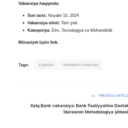
Vakansiya haqqında:
Son tarix:
Noyabr 10, 2024
Vakansiya növü:
Tam ştat
Kateqoriya:
Elm, Texnologiya və Mühəndislik
Müraciyət üçün link.
iş elanları
Aztelekom vakansiya
Tags:
PREVIOUS ARTICL
Xalq Bank vakansiya: Bank Fəaliyyətinə Dəstə
İdarəsinin Metodologiya şöbəsi