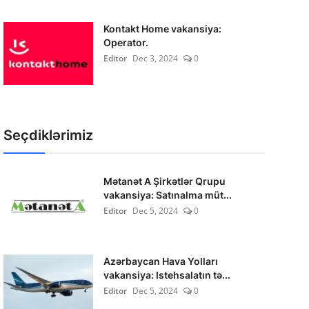
Kontakt Home vakansiya:
Operator.
Editor
Dec 3, 2024
0
Seçdiklərimiz
Mətanət A Şirkətlər Qrupu
vakansiya: Satınalma müt...
Editor
Dec 5, 2024
0
Azərbaycan Hava Yolları
vakansiya: Istehsalatın tə...
Editor
Dec 5, 2024
0