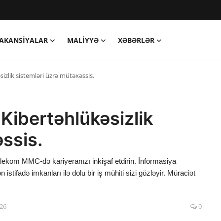
AKANSIYALAR
MALIYYƏ
XƏBƏRLƏR
izlik sistemləri üzrə mütəxəssis.
Kibertəhlükəsizlik
ssis.
telekom MMC-də kariyeranızı inkişaf etdirin. İnformasiya
 istifadə imkanları ilə dolu bir iş mühiti sizi gözləyir. Müraciət
:26
0