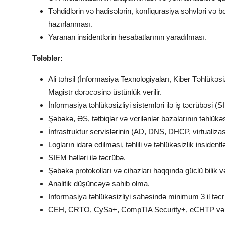
Təhdidlərin və hadisələrin, konfiqurasiya səhvləri və b
hazırlanması.
Yaranan insidentlərin hesabatlarının yaradılması.
Tələblər:
Ali təhsil (İnformasiya Texnologiyaları, Kiber Təhlükəs
Magistr dərəcəsinə üstünlük verilir.
İnformasiya təhlükəsizliyi sistemləri ilə iş təcrübəsi 
Şəbəkə, ƏS, tətbiqlər və verilənlər bazalarının təhlükəsiz
İnfrastruktur servislərinin (AD, DNS, DHCP, virtualizasiya
Logların idarə edilməsi, təhlili və təhlükəsizlik insiden
SIEM həlləri ilə təcrübə.
Şəbəkə protokolları və cihazları haqqında güclü bilik v
Analitik düşüncəyə sahib olma.
Informasiya təhlükəsizliyi sahəsində minimum 3 il təc
CEH, CRTO, CySa+, CompTIA Security+, eCHTP və ya 