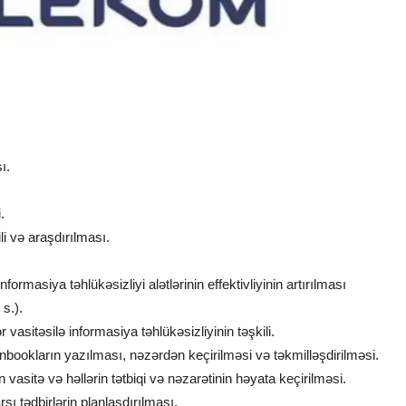
ı.
.
li və araşdırılması.
ormasiya təhlükəsizliyi alətlərinin effektivliyinin artırılması
 s.).
sitəsilə informasiya təhlükəsizliyinin təşkili.
unbookların yazılması, nəzərdən keçirilməsi və təkmilləşdirilməsi.
sitə və həllərin tətbiqi və nəzarətinin həyata keçirilməsi.
şı tədbirlərin planlaşdırılması.