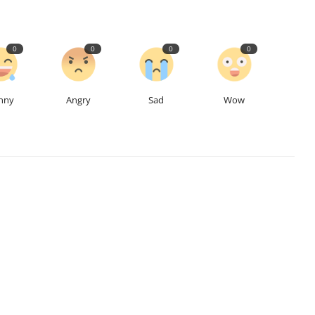
0
0
0
0
nny
Angry
Sad
Wow