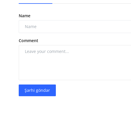
Name
Comment
Şərhi göndər