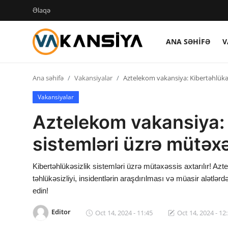
Əlaqə
ANA SƏHIFƏ
V
Login
Register
Ana səhifə
Vakansiyalar
Aztelekom vakansiya: Kibertəhlükəs
Ana səhifə
Vakansiyalar
Vakansiyalar
Aztelekom vakansiya: 
Maliyyə
sistemləri üzrə mütəxə
Əlaqə
Kibertəhlükəsizlik sistemləri üzrə mütəxəssis axtarılır! Az
Xəbərlər
təhlükəsizliyi, insidentlərin araşdırılması və müasir alətlərdən
edin!
AZ
Editor
Oct 14, 2024 - 11:45
Oct 14, 2024 - 12