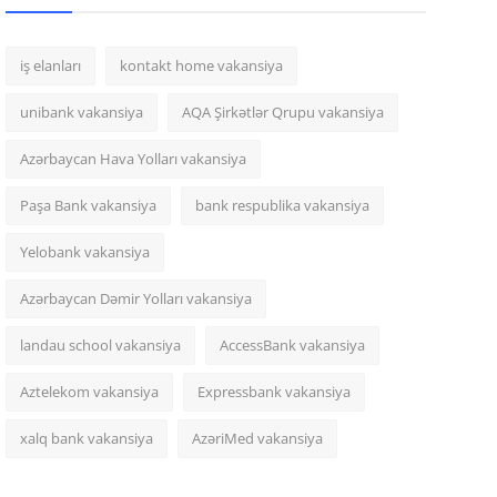
iş elanları
kontakt home vakansiya
unibank vakansiya
AQA Şirkətlər Qrupu vakansiya
Azərbaycan Hava Yolları vakansiya
Paşa Bank vakansiya
bank respublika vakansiya
Yelobank vakansiya
Azərbaycan Dəmir Yolları vakansiya
landau school vakansiya
AccessBank vakansiya
Aztelekom vakansiya
Expressbank vakansiya
xalq bank vakansiya
AzəriMed vakansiya