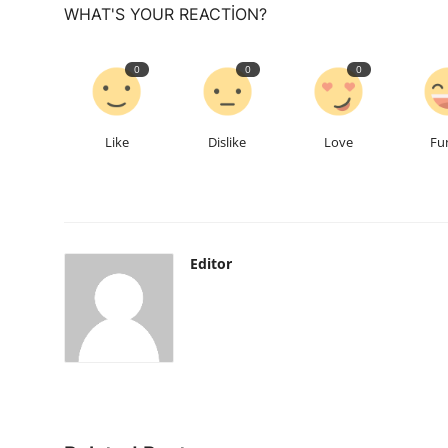
WHAT'S YOUR REACTION?
0
0
0
Like
Dislike
Love
Fu
Editor