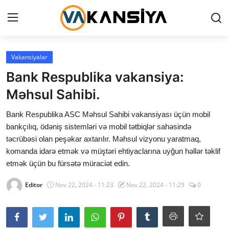
Login
Register
Vakansiyalar
Bank Respublika vakansiya:
Ana səhifə
Məhsul Sahibi.
Vakansiyalar
Bank Respublika ASC Məhsul Sahibi vakansiyası üçün mobil
bankçılıq, ödəniş sistemləri və mobil tətbiqlər sahəsində
Maliyyə
təcrübəsi olan peşəkar axtarılır. Məhsul vizyonu yaratmaq,
komanda idarə etmək və müştəri ehtiyaclarına uyğun həllər təklif
Əlaqə
etmək üçün bu fürsətə müraciət edin.
Xəbərlər
Editor
Nov 22, 2024 - 11:23
Nov 22, 2024 - 11:29
0
AZ