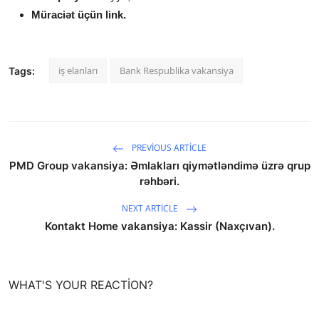
Müraciət üçün link.
iş elanları
Bank Respublika vakansiya
Tags:
PREVIOUS ARTICLE
PMD Group vakansiya: Əmlakları qiymətləndimə üzrə qrup
rəhbəri.
NEXT ARTICLE
Kontakt Home vakansiya: Kassir (Naxçıvan).
WHAT'S YOUR REACTION?