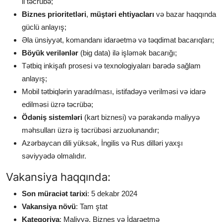
il təcrübə;
Biznes prioritetləri
,
müştəri ehtiyacları
və bazar haqqında
güclü anlayış;
Əla ünsiyyət, komandanı idarəetmə və təqdimat bacarıqları;
Böyük verilənlər
(big data) ilə işləmək bacarığı;
Tətbiq inkişafı prosesi və texnologiyaları barədə sağlam
anlayış;
Mobil tətbiqlərin yaradılması, istifadəyə verilməsi və idarə
edilməsi üzrə təcrübə;
Ödəniş sistemləri
(kart biznesi) və pərakəndə maliyyə
məhsulları üzrə iş təcrübəsi arzuolunandır;
Azərbaycan dili yüksək, İngilis və Rus dilləri yaxşı
səviyyədə olmalıdır.
Vakansiya haqqında:
Son müraciət tarixi
: 5 dekabr 2024
Vakansiya növü
: Tam ştat
Kateqoriya
: Maliyyə, Biznes və İdarəetmə