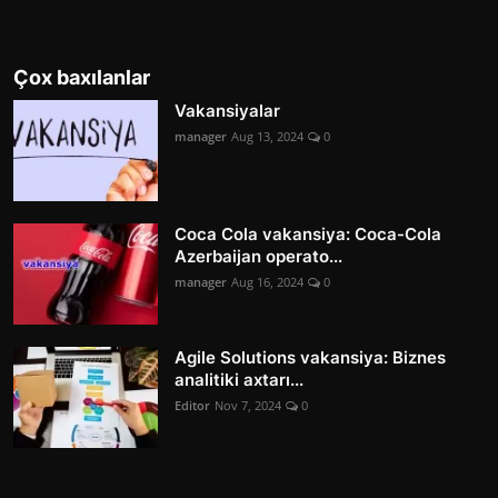
Çox baxılanlar
Vakansiyalar
manager
Aug 13, 2024
0
Coca Cola vakansiya: Coca-Cola
Azerbaijan operato...
manager
Aug 16, 2024
0
Agile Solutions vakansiya: Biznes
analitiki axtarı...
Editor
Nov 7, 2024
0