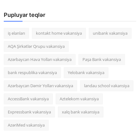
Pupluyar teqlər
iş elanları
kontakt home vakansiya
unibank vakansiya
AQA Şirkətlər Qrupu vakansiya
Azərbaycan Hava Yolları vakansiya
Paşa Bank vakansiya
bank respublika vakansiya
Yelobank vakansiya
Azərbaycan Dəmir Yolları vakansiya
landau school vakansiya
AccessBank vakansiya
Aztelekom vakansiya
Expressbank vakansiya
xalq bank vakansiya
AzəriMed vakansiya