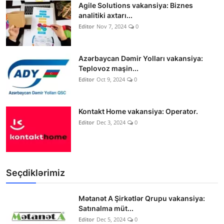
Agile Solutions vakansiya: Biznes
analitiki axtarı...
Editor
Nov 7, 2024
0
Azərbaycan Dəmir Yolları vakansiya:
Teplovoz maşin...
Editor
Oct 9, 2024
0
Kontakt Home vakansiya: Operator.
Editor
Dec 3, 2024
0
Seçdiklərimiz
Mətanət A Şirkətlər Qrupu vakansiya:
Satınalma müt...
Editor
Dec 5, 2024
0