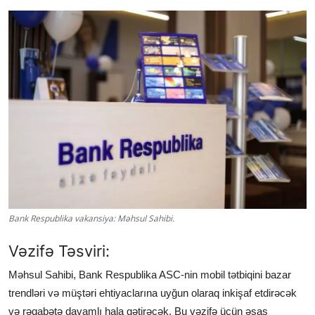
Bank Respublika vakansiya: Məhsul Sahibi.
Vəzifə Təsviri:
Məhsul Sahibi, Bank Respublika ASC-nin mobil tətbiqini bazar
trendləri və müştəri ehtiyaclarına uyğun olaraq inkişaf etdirəcək
və rəqabətə davamlı hala gətirəcək. Bu vəzifə üçün əsas