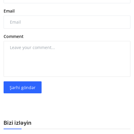
Email
Comment
Şərhi göndər
Bizi izləyin