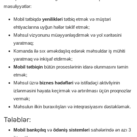
məsuliyyətlər:
Mobil tətbiqdə
yenilikləri
tətbiq etmək və müştəri
ehtiyaclarına uyğun həllər təklif etmək;
Məhsul vizyonunu müəyyənləşdirmək və yol xəritəsini
yaratmaq;
Komanda ilə sıx əməkdaşlıq edərək məhsuldar iş mühiti
yaratmaq və inkişaf etdirmək;
Mobil tətbiqin
bütün proseslərinin idarə olunmasını təmin
etmək;
Məhsul üzrə
biznes hədəfləri
və istifadəçi aktivliyinin
izlənməsini həyata keçirmək və artırılması üçün proqnozlar
vermək;
Məhsulun ilkin buraxılışları və inteqrasiyasını dəstəkləmək.
Tələblər:
Mobil bankçılıq
və
ödəniş sistemləri
sahələrində ən azı 3