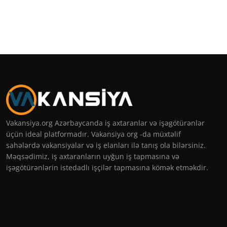
Vakansiya.org Azərbaycanda iş axtaranlar və işəgötürənlər
üçün ideal platformadır. Vakansiya org -da müxtəlif
sahələrdə vakansiyalar və iş elanları ilə tanış ola bilərsiniz.
Məqsədimiz, iş axtaranların uyğun iş tapmasına və
işəgötürənlərin istedadlı işçilər tapmasına kömək etməkdir.