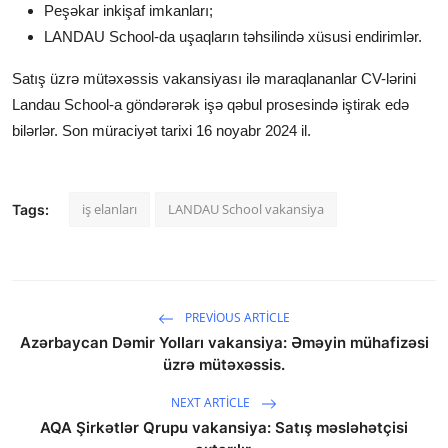
Peşəkar inkişaf imkanları;
LANDAU School-da uşaqların təhsilində xüsusi endirimlər.
Satış üzrə mütəxəssis
vakansiyası ilə maraqlananlar CV-lərini
Landau School-a göndərərək işə qəbul prosesində iştirak edə
bilərlər. Son müraciyət tarixi 16 noyabr 2024 il.
iş elanları
LANDAU School vakansiya
Tags:
PREVIOUS ARTICLE
Azərbaycan Dəmir Yolları vakansiya: Əməyin mühafizəsi
üzrə mütəxəssis.
NEXT ARTICLE
AQA Şirkətlər Qrupu vakansiya: Satış məsləhətçisi