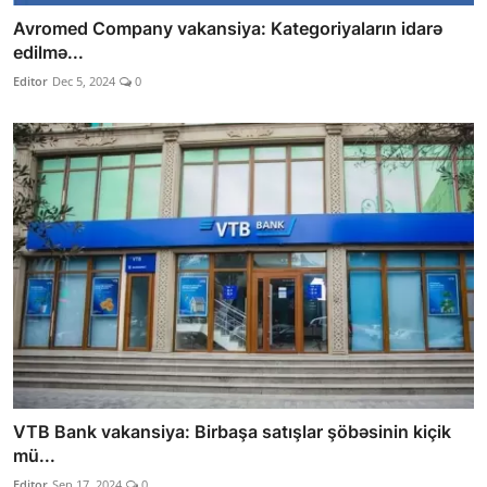
Avromed Company vakansiya: Kategoriyaların idarə
edilmə...
Editor
Dec 5, 2024
0
VTB Bank vakansiya: Birbaşa satışlar şöbəsinin kiçik
mü...
Editor
Sep 17, 2024
0