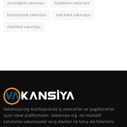
AccessBank vakansiya
Aztelekom vakansiya
Expressbank vakansiya
xalq bank vakansiya
AzəriMed vakansiya
Vakansiya.org Azərbaycanda iş axtaranlar və işəgötürənlər
üçün ideal platformadır. Vakansiya org -da müxtəlif
sahələrdə vakansiyalar və iş elanları ilə tanış ola bilərsiniz.