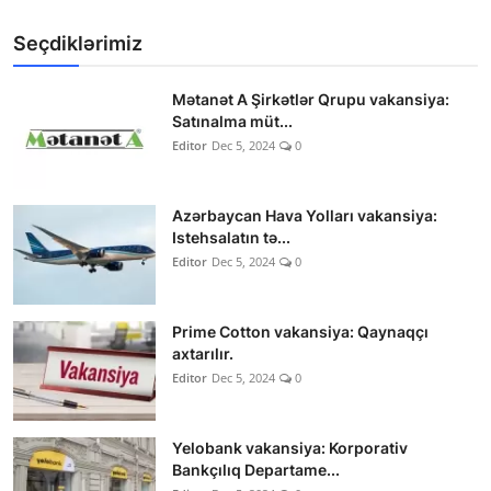
Seçdiklərimiz
Mətanət A Şirkətlər Qrupu vakansiya:
Satınalma müt...
Editor
Dec 5, 2024
0
Azərbaycan Hava Yolları vakansiya:
Istehsalatın tə...
Editor
Dec 5, 2024
0
Prime Cotton vakansiya: Qaynaqçı
axtarılır.
Editor
Dec 5, 2024
0
Yelobank vakansiya: Korporativ
Bankçılıq Departame...