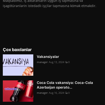
Məqsədimiz, iş axtaranların uyğun iş tapmasına və
işəgötürənlərin istedadlı işçilər tapmasına kömək etməkdir.
Çox baxılanlar
Vakansiyalar
manager
Aug 13, 2024
0
Coca Cola vakansiya: Coca-Cola
Azerbaijan operato...
manager
Aug 16, 2024
0