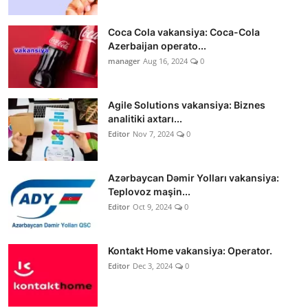
Coca Cola vakansiya: Coca-Cola
Azerbaijan operato...
manager
Aug 16, 2024
0
Agile Solutions vakansiya: Biznes
analitiki axtarı...
Editor
Nov 7, 2024
0
Azərbaycan Dəmir Yolları vakansiya:
Teplovoz maşin...
Editor
Oct 9, 2024
0
Kontakt Home vakansiya: Operator.
Editor
Dec 3, 2024
0