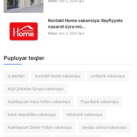
Editor
Dec 5, 2024
0
Kontakt Home vakansiya: Keyfiyyətə
nəzarət üzrə mü...
Editor
Dec 5, 2024
0
Pupluyar teqlər
iş elanları
kontakt home vakansiya
unibank vakansiya
AQA Şirkətlər Qrupu vakansiya
Azərbaycan Hava Yolları vakansiya
Paşa Bank vakansiya
bank respublika vakansiya
Yelobank vakansiya
Azərbaycan Dəmir Yolları vakansiya
landau school vakansiya