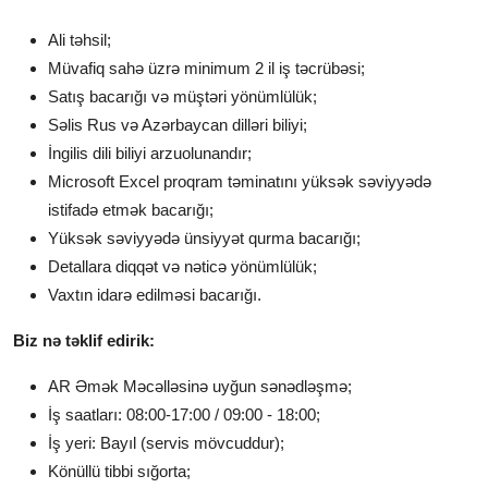
Ali təhsil;
Müvafiq sahə üzrə minimum 2 il iş təcrübəsi;
Satış bacarığı və müştəri yönümlülük;
Səlis Rus və Azərbaycan dilləri biliyi;
İngilis dili biliyi arzuolunandır;
Microsoft Excel proqram təminatını yüksək səviyyədə
istifadə etmək bacarığı;
Yüksək səviyyədə ünsiyyət qurma bacarığı;
Detallara diqqət və nəticə yönümlülük;
Vaxtın idarə edilməsi bacarığı.
Biz nə təklif edirik:
AR Əmək Məcəlləsinə uyğun sənədləşmə;
İş saatları: 08:00-17:00 / 09:00 - 18:00;
İş yeri: Bayıl (servis mövcuddur);
Könüllü tibbi sığorta;