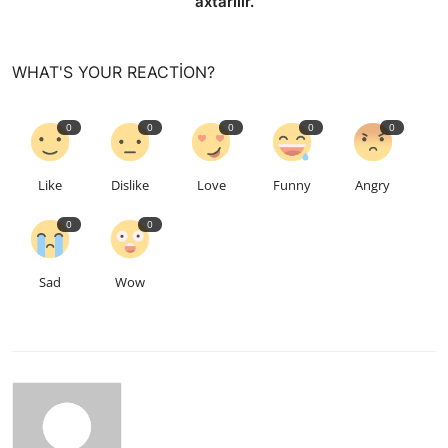
axtarılır.
WHAT'S YOUR REACTION?
0
0
0
0
0
Like
Dislike
Love
Funny
Angry
0
0
Sad
Wow