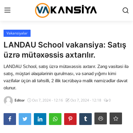
Login
Register
Vakansiyalar
LANDAU School vakansiya: Satış
Ana səhifə
üzrə mütəxəssis axtarılır.
Vakansiyalar
LANDAU School, satış üzrə mütəxəssis axtarır. Zəng vasitəsi ilə
satış, müştəri əlaqələrinin qurulması, və sənəd yığımı kimi
Maliyyə
vəzifələr üçün ali təhsilli, 2 illik təcrübəyə malik namizədlər dəvət
olunur.
Əlaqə
Editor
Oct 7, 2024 - 12:16
Oct 7, 2024 - 12:18
0
Xəbərlər
AZ