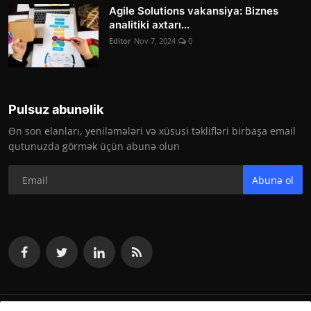
Agile Solutions vakansiya: Biznes
analitiki axtarı...
Editor
Nov 7, 2024
0
Pulsuz abunəlik
Ən son elanları, yeniləmələri və xüsusi təklifləri birbaşa email
qutunuzda görmək üçün abunə olun
Abunə ol