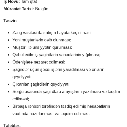
İş Növü:
Tam ştat
Müraciət Tarixi:
Bu gün
Təsvir:
Zəng vasitəsi ilə satışın həyata keçirilməsi;
Yeni müştərilərin cəlb olunması;
Müştəri ilə ünsiyyətin qurulması;
Qəbul edilmiş şagirdlərin sənədlərinin yığılması;
Ödənişlərə nəzarət edilməsi;
Şagirdlər üçün şəxsi işlərin yaradılması və onların
qeydiyyatı;
Çıxarılan şagirdlərin qeydiyyatı;
Sorğu əsasında şagirdlərə arayışların yazılması və təqdim
edilməsi;
Birbaşa rəhbəri tərəfindən təsdiq edilmiş hesabatların
vaxtında hazırlanması və təqdim edilməsi.
Tələblər: