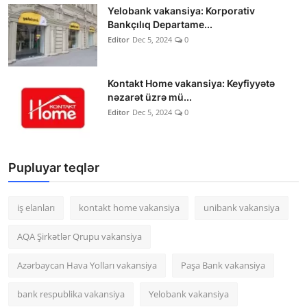
Yelobank vakansiya: Korporativ
Bankçılıq Departame...
Editor
Dec 5, 2024
0
Kontakt Home vakansiya: Keyfiyyətə
nəzarət üzrə mü...
Editor
Dec 5, 2024
0
Pupluyar teqlər
iş elanları
kontakt home vakansiya
unibank vakansiya
AQA Şirkətlər Qrupu vakansiya
Azərbaycan Hava Yolları vakansiya
Paşa Bank vakansiya
bank respublika vakansiya
Yelobank vakansiya