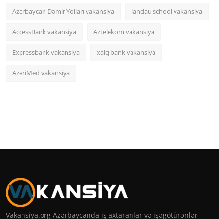
Azərbaycan Dəmir Yolları vakansiya
landau school vakansiya
AccessBank vakansiya
Aztelekom vakansiya
Expressbank vakansiya
xalq bank vakansiya
AzəriMed vakansiya
Vakansiya.org Azərbaycanda iş axtaranlar və işəgötürənlər