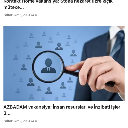
Kontakt Home vakansiya: Stoka nəzarət üzrə kiçik
mütəxə...
Editor
Oct 3, 2024
0
AZBADAM vakansiya: İnsan resursları və İnzibati işlər
ü...
Editor
Oct 2, 2024
0