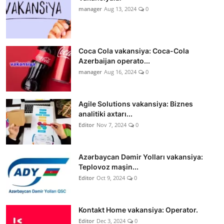
manager
Aug 13, 2024
0
Coca Cola vakansiya: Coca-Cola
Azerbaijan operato...
manager
Aug 16, 2024
0
Agile Solutions vakansiya: Biznes
analitiki axtarı...
Editor
Nov 7, 2024
0
Azərbaycan Dəmir Yolları vakansiya:
Teplovoz maşin...
Editor
Oct 9, 2024
0
Kontakt Home vakansiya: Operator.
Editor
Dec 3, 2024
0