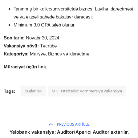
Tanınmış bir kollec/universitetdə biznes, Layihə İdarəetməsi
və ya əlaqəli sahədə bakalavr dərəcəsi;
Minimum 3.0 GPA tələb olunur.
Son tarix:
Noyabr 30, 2024
Vakansiya növü:
Təcrübə
Kateqoriya:
Maliyyə, Biznes və idarəetmə
Müraciyət üçün link.
iş elanları
MKT İstehsalat Kommersiya vakansiya
Tags:
PREVIOUS ARTICLE
Yelobank vakansiya: Auditor/Aparıcı Auditor axtarılır.