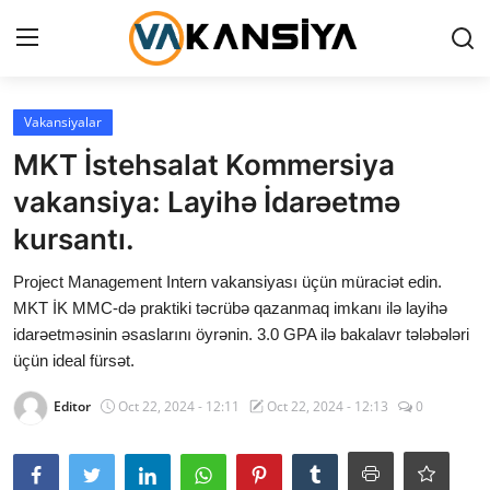
Login
Register
Vakansiyalar
MKT İstehsalat Kommersiya
Ana səhifə
vakansiya: Layihə İdarəetmə
Vakansiyalar
kursantı.
Maliyyə
Project Management Intern vakansiyası üçün müraciət edin.
MKT İK MMC-də praktiki təcrübə qazanmaq imkanı ilə layihə
Əlaqə
idarəetməsinin əsaslarını öyrənin. 3.0 GPA ilə bakalavr tələbələri
üçün ideal fürsət.
Xəbərlər
Editor
Oct 22, 2024 - 12:11
Oct 22, 2024 - 12:13
0
AZ