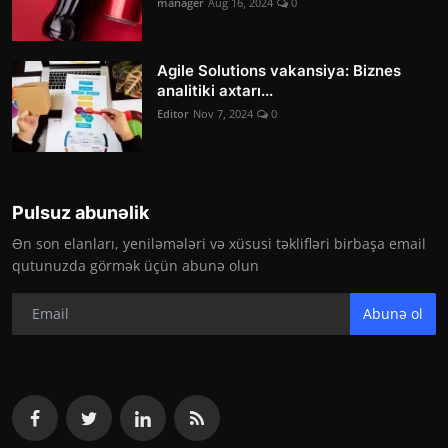
manager
Aug 16, 2024
0
Agile Solutions vakansiya: Biznes
analitiki axtarı...
Editor
Nov 7, 2024
0
Pulsuz abunəlik
Ən son elanları, yeniləmələri və xüsusi təklifləri birbaşa email
qutunuzda görmək üçün abunə olun
Abunə ol