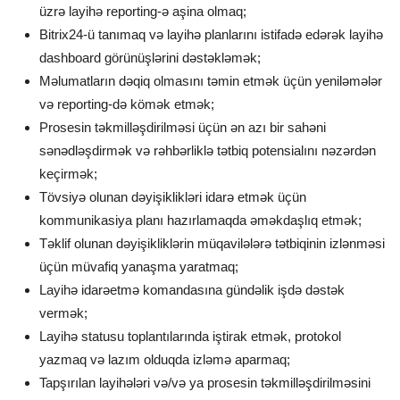
üzrə layihə reporting-ə aşina olmaq;
Bitrix24-ü tanımaq və layihə planlarını istifadə edərək layihə
dashboard görünüşlərini dəstəkləmək;
Məlumatların dəqiq olmasını təmin etmək üçün yeniləmələr
və reporting-də kömək etmək;
Prosesin təkmilləşdirilməsi üçün ən azı bir sahəni
sənədləşdirmək və rəhbərliklə tətbiq potensialını nəzərdən
keçirmək;
Tövsiyə olunan dəyişiklikləri idarə etmək üçün
kommunikasiya planı hazırlamaqda əməkdaşlıq etmək;
Təklif olunan dəyişikliklərin müqavilələrə tətbiqinin izlənməsi
üçün müvafiq yanaşma yaratmaq;
Layihə idarəetmə komandasına gündəlik işdə dəstək
vermək;
Layihə statusu toplantılarında iştirak etmək, protokol
yazmaq və lazım olduqda izləmə aparmaq;
Tapşırılan layihələri və/və ya prosesin təkmilləşdirilməsini