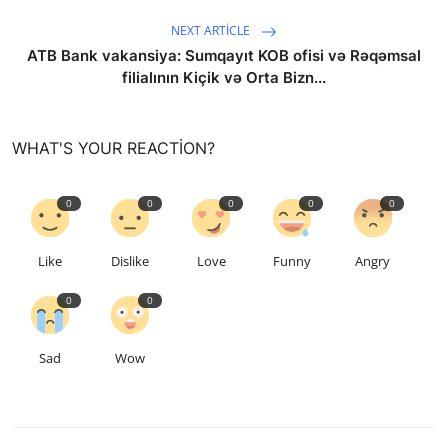
NEXT ARTICLE
ATB Bank vakansiya: Sumqayıt KOB ofisi və Rəqəmsal
filialının Kiçik və Orta Bizn...
WHAT'S YOUR REACTION?
0
0
0
0
0
Like
Dislike
Love
Funny
Angry
0
0
Sad
Wow