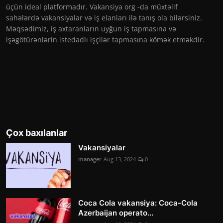
üçün ideal platformadır. Vakansiya org -da müxtəlif
sahələrdə vakansiyalar və iş elanları ilə tanış ola bilərsiniz.
Məqsədimiz, iş axtaranların uyğun iş tapmasına və
işəgötürənlərin istedadlı işçilər tapmasına kömək etməkdir.
Çox baxılanlar
Vakansiyalar
manager
Aug 13, 2024
0
Coca Cola vakansiya: Coca-Cola
Azerbaijan operato...