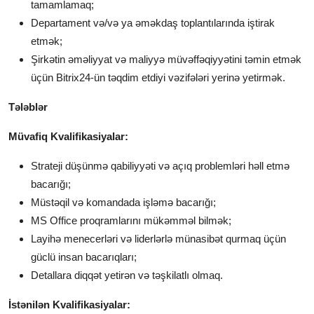
tamamlamaq;
Departament və/və ya əməkdaş toplantılarında iştirak
etmək;
Şirkətin əməliyyat və maliyyə müvəffəqiyyətini təmin etmək
üçün Bitrix24-ün təqdim etdiyi vəzifələri yerinə yetirmək.
Tələblər
Müvafiq Kvalifikasiyalar:
Strateji düşünmə qabiliyyəti və açıq problemləri həll etmə
bacarığı;
Müstəqil və komandada işləmə bacarığı;
MS Office proqramlarını mükəmməl bilmək;
Layihə menecerləri və liderlərlə münasibət qurmaq üçün
güclü insan bacarıqları;
Detallara diqqət yetirən və təşkilatlı olmaq.
İstənilən Kvalifikasiyalar: