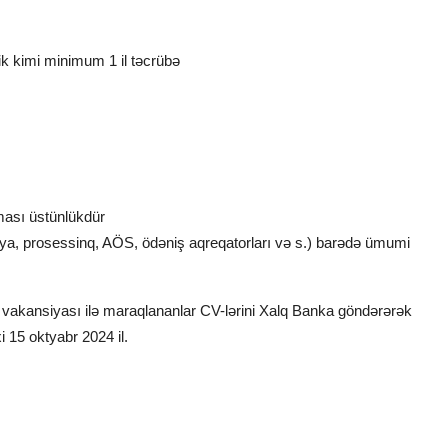
ik kimi minimum 1 il təcrübə
olması üstünlükdür
ya, prosessinq, AÖS, ödəniş aqreqatorları və s.) barədə ümumi
i
vakansiyası ilə maraqlananlar CV-lərini Xalq Banka göndərərək
i 15 oktyabr 2024 il.