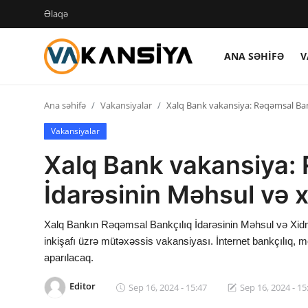
Əlaqə
ANA SƏHIFƏ
V
Login
Register
Ana səhifə
Vakansiyalar
Xalq Bank vakansiya: Rəqəmsal Bank
Ana səhifə
Vakansiyalar
Vakansiyalar
Xalq Bank vakansiya: 
Maliyyə
İdarəsinin Məhsul və x
Əlaqə
Xalq Bankın Rəqəmsal Bankçılıq İdarəsinin Məhsul və Xid
Xəbərlər
inkişafı üzrə mütəxəssis vakansiyası. İnternet bankçılıq, mob
aparılacaq.
AZ
Editor
Sep 16, 2024 - 15:47
Sep 16, 2024 - 15