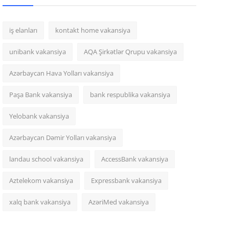
iş elanları
kontakt home vakansiya
unibank vakansiya
AQA Şirkətlər Qrupu vakansiya
Azərbaycan Hava Yolları vakansiya
Paşa Bank vakansiya
bank respublika vakansiya
Yelobank vakansiya
Azərbaycan Dəmir Yolları vakansiya
landau school vakansiya
AccessBank vakansiya
Aztelekom vakansiya
Expressbank vakansiya
xalq bank vakansiya
AzəriMed vakansiya