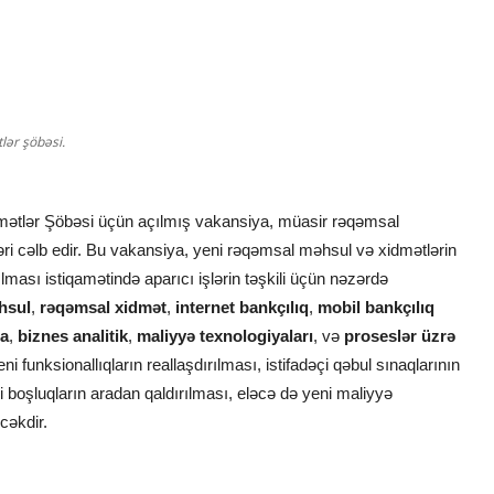
lər şöbəsi.
mətlər Şöbəsi üçün açılmış vakansiya, müasir rəqəmsal
ri cəlb edir. Bu vakansiya, yeni rəqəmsal məhsul və xidmətlərin
ması istiqamətində aparıcı işlərin təşkili üçün nəzərdə
hsul
,
rəqəmsal xidmət
,
internet bankçılıq
,
mobil bankçılıq
ma
,
biznes analitik
,
maliyyə texnologiyaları
, və
proseslər üzrə
i funksionallıqların reallaşdırılması, istifadəçi qəbul sınaqlarının
i boşluqların aradan qaldırılması, eləcə də yeni maliyyə
əcəkdir.