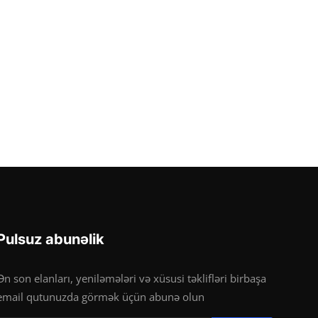
Pulsuz abunəlik
Ən son elanları, yeniləmələri və xüsusi təklifləri birbaşa
email qutunuzda görmək üçün abunə olun