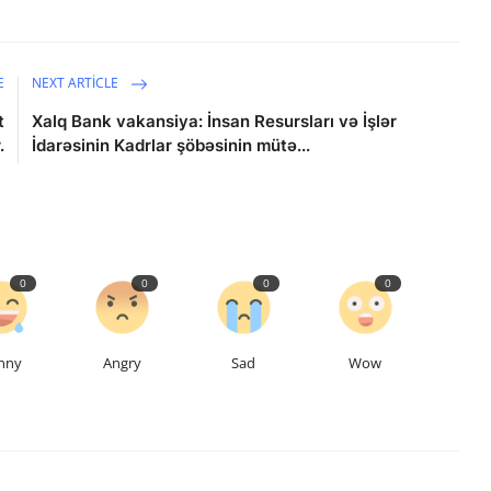
E
NEXT ARTICLE
t
Xalq Bank vakansiya: İnsan Resursları və İşlər
.
İdarəsinin Kadrlar şöbəsinin mütə...
0
0
0
0
nny
Angry
Sad
Wow