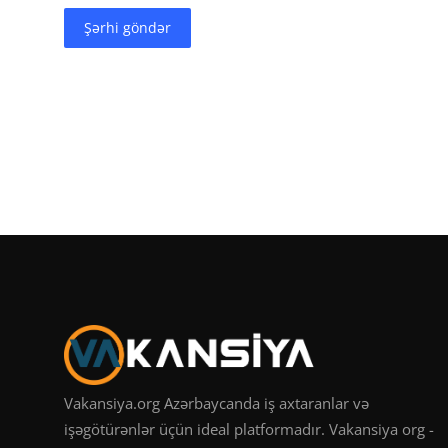
Şərhi göndər
Vakansiya.org Azərbaycanda iş axtaranlar və
işəgötürənlər üçün ideal platformadır. Vakansiya org -