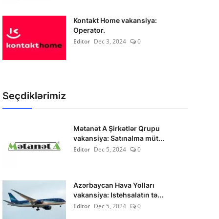
Kontakt Home vakansiya:
Operator.
Editor
Dec 3, 2024
0
Seçdiklərimiz
Mətanət A Şirkətlər Qrupu
vakansiya: Satınalma müt...
Editor
Dec 5, 2024
0
Azərbaycan Hava Yolları
vakansiya: Istehsalatın tə...
Editor
Dec 5, 2024
0