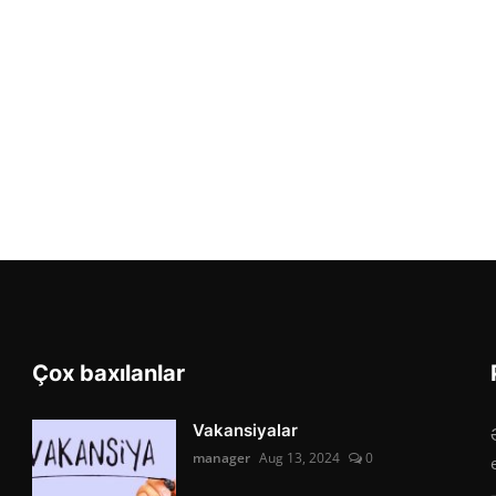
Çox baxılanlar
Vakansiyalar
manager
Aug 13, 2024
0