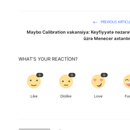
PREVIOUS ARTICL
Maybo Calibration vakansiya: Keyfiyyətə nəzarə
üzrə Menecer axtarılır
WHAT'S YOUR REACTION?
0
0
0
Like
Dislike
Love
Fu