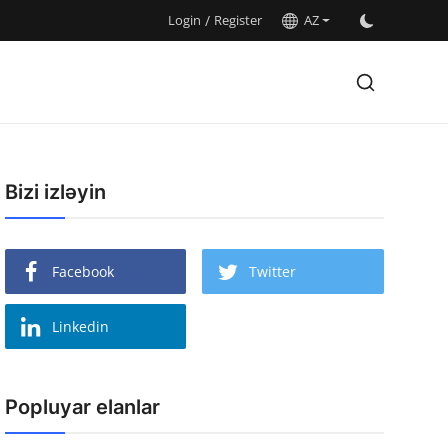
Login
/
Register
AZ
Bizi izləyin
Facebook
Twitter
Linkedin
Popluyar elanlar