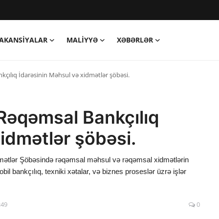
AKANSIYALAR
MALIYYƏ
XƏBƏRLƏR
çılıq İdarəsinin Məhsul və xidmətlər şöbəsi.
Rəqəmsal Bankçılıq
idmətlər şöbəsi.
mətlər Şöbəsində rəqəmsal məhsul və rəqəmsal xidmətlərin
il bankçılıq, texniki xətalar, və biznes proseslər üzrə işlər
:49
0