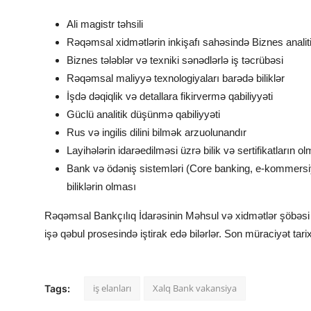
Ali magistr təhsili
Rəqəmsal xidmətlərin inkişafı sahəsində Biznes analit
Biznes tələblər və texniki sənədlərlə iş təcrübəsi
Rəqəmsal maliyyə texnologiyaları barədə biliklər
İşdə dəqiqlik və detallara fikirvermə qabiliyyəti
Güclü analitik düşünmə qabiliyyəti
Rus və ingilis dilini bilmək arzuolunandır
Layihələrin idarəedilməsi üzrə bilik və sertifikatların 
Bank və ödəniş sistemləri (Core banking, e-kommersi
biliklərin olması
Rəqəmsal Bankçılıq İdarəsinin Məhsul və xidmətlər şöbəs
işə qəbul prosesində iştirak edə bilərlər. Son müraciyət tarix
iş elanları
Xalq Bank vakansiya
Tags: