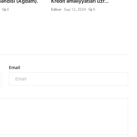
əndisi (Ağdam).
Kredit əməliyyatları üzr...
0
Editor
Sep 12, 2024
0
Email