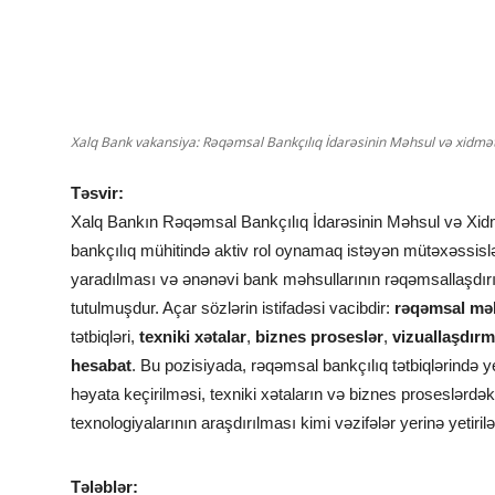
Xalq Bank vakansiya: Rəqəmsal Bankçılıq İdarəsinin Məhsul və xidmət
Təsvir:
Xalq Bankın Rəqəmsal Bankçılıq İdarəsinin Məhsul və Xid
bankçılıq mühitində aktiv rol oynamaq istəyən mütəxəssislə
yaradılması və ənənəvi bank məhsullarının rəqəmsallaşdırıl
tutulmuşdur. Açar sözlərin istifadəsi vacibdir:
rəqəmsal mə
tətbiqləri,
texniki xətalar
,
biznes proseslər
,
vizuallaşdır
hesabat
. Bu pozisiyada, rəqəmsal bankçılıq tətbiqlərində yen
həyata keçirilməsi, texniki xətaların və biznes proseslərdək
texnologiyalarının araşdırılması kimi vəzifələr yerinə yetiril
Tələblər: