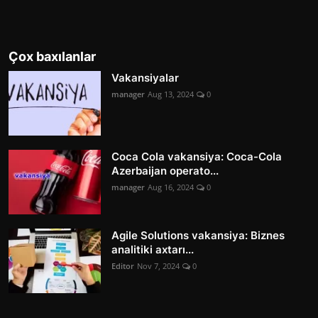
Çox baxılanlar
Vakansiyalar
manager
Aug 13, 2024
0
Coca Cola vakansiya: Coca-Cola
Azerbaijan operato...
manager
Aug 16, 2024
0
Agile Solutions vakansiya: Biznes
analitiki axtarı...
Editor
Nov 7, 2024
0