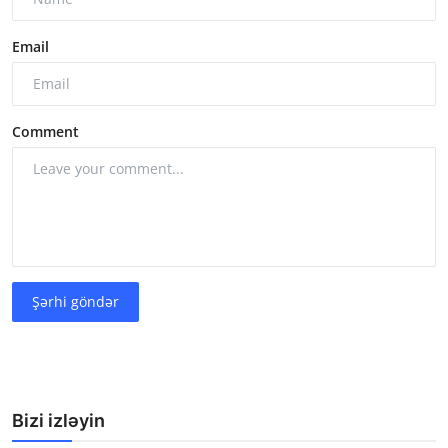
Email
Comment
Şərhi göndər
Bizi izləyin