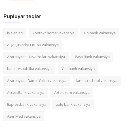
Pupluyar teqlər
iş elanları
kontakt home vakansiya
unibank vakansiya
AQA Şirkətlər Qrupu vakansiya
Azərbaycan Hava Yolları vakansiya
Paşa Bank vakansiya
bank respublika vakansiya
Yelobank vakansiya
Azərbaycan Dəmir Yolları vakansiya
landau school vakansiya
AccessBank vakansiya
Aztelekom vakansiya
Expressbank vakansiya
xalq bank vakansiya
AzəriMed vakansiya