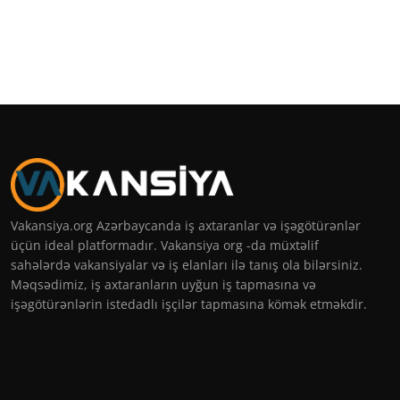
Vakansiya.org Azərbaycanda iş axtaranlar və işəgötürənlər
üçün ideal platformadır. Vakansiya org -da müxtəlif
sahələrdə vakansiyalar və iş elanları ilə tanış ola bilərsiniz.
Məqsədimiz, iş axtaranların uyğun iş tapmasına və
işəgötürənlərin istedadlı işçilər tapmasına kömək etməkdir.