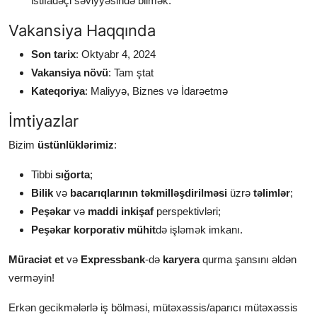
istifadəçi səviyyəsində bilmək.
Vakansiya Haqqında
Son tarix
: Oktyabr 4, 2024
Vakansiya növü
: Tam ştat
Kateqoriya
: Maliyyə, Biznes və İdarəetmə
İmtiyazlar
Bizim
üstünlüklərimiz
:
Tibbi
sığorta
;
Bilik
və
bacarıqlarının təkmilləşdirilməsi
üzrə
təlimlər
;
Peşəkar
və
maddi inkişaf
perspektivləri;
Peşəkar korporativ mühit
də işləmək imkanı.
Müraciət et
və
Expressbank
-də
karyera
qurma şansını əldən
verməyin!
Erkən gecikmələrlə iş bölməsi, mütəxəssis/aparıcı mütəxəssis