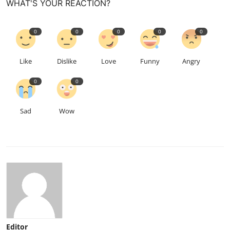
WHAT'S YOUR REACTION?
0
0
0
0
0
Like
Dislike
Love
Funny
Angry
0
0
Sad
Wow
Editor