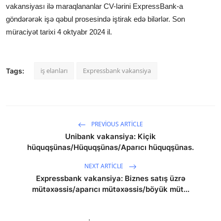
vakansiyası ilə maraqlananlar CV-lərini ExpressBank-a
göndərərək işə qəbul prosesində iştirak edə bilərlər. Son
müraciyət tarixi 4 oktyabr 2024 il.
iş elanları
Expressbank vakansiya
Tags:
PREVIOUS ARTICLE
Unibank vakansiya: Kiçik
hüquqşünas/Hüquqşünas/Aparıcı hüquqşünas.
NEXT ARTICLE
Expressbank vakansiya: Biznes satış üzrə
mütəxəssis/aparıcı mütəxəssis/böyük müt...