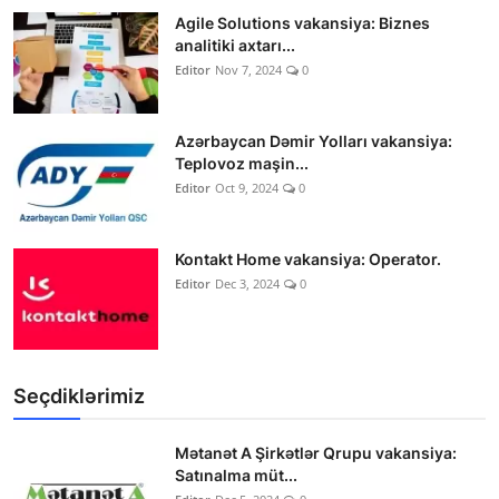
Agile Solutions vakansiya: Biznes
analitiki axtarı...
Editor
Nov 7, 2024
0
Azərbaycan Dəmir Yolları vakansiya:
Teplovoz maşin...
Editor
Oct 9, 2024
0
Kontakt Home vakansiya: Operator.
Editor
Dec 3, 2024
0
Seçdiklərimiz
Mətanət A Şirkətlər Qrupu vakansiya:
Satınalma müt...