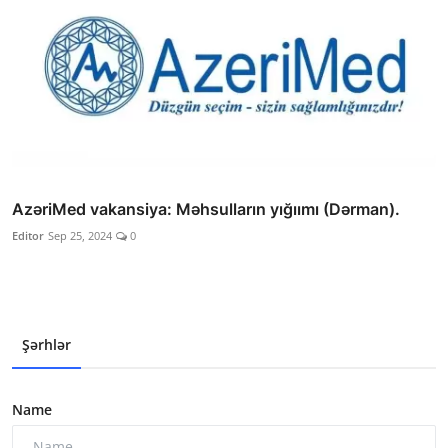
AzəriMed vakansiya: Məhsulların yığıımı (Dərman).
Editor
Sep 25, 2024
0
Şərhlər
Name