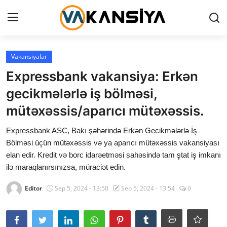
Login
Register
Vakansiyalar
Expressbank vakansiya: Erkən
Ana səhifə
gecikmələrlə iş bölməsi,
Vakansiyalar
mütəxəssis/aparıcı mütəxəssis.
Maliyyə
Expressbank ASC, Bakı şəhərində Erkən Gecikmələrlə İş
Bölməsi üçün mütəxəssis və ya aparıcı mütəxəssis vakansiyası
Əlaqə
elan edir. Kredit və borc idarəetməsi sahəsində tam ştat iş imkanı
ilə maraqlanırsınızsa, müraciət edin.
Xəbərlər
Editor
Sep 5, 2024 - 13:50
Sep 5, 2024 - 13:54
0
AZ