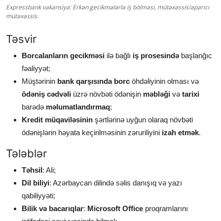
Expressbank vakansiya: Erkən gecikmələrlə iş bölməsi, mütəxəssis/aparıcı
mütəxəssis.
Təsvir
Borcalanların gecikməsi
ilə bağlı
iş prosesində
başlanğıc
fəaliyyət;
Müştərinin
bank qarşısında borc
öhdəliyinin olması və
ödəniş cədvəli
üzrə növbəti ödənişin
məbləği
və
tarixi
barədə
məlumatlandırmaq
;
Kredit müqaviləsinin
şərtlərinə uyğun olaraq növbəti
ödənişlərin həyata keçirilməsinin zəruriliyini
izah etmək
.
Tələblər
Təhsil
: Ali;
Dil biliyi
: Azərbaycan dilində səlis danışıq və yazı
qabiliyyəti;
Bilik və bacarıqlar
:
Microsoft Office
proqramlarını