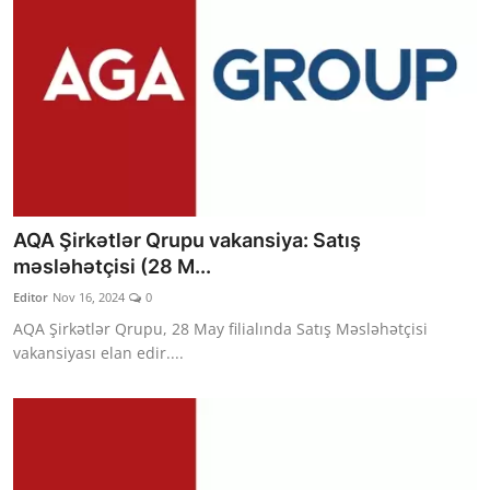
AQA Şirkətlər Qrupu vakansiya: Satış
məsləhətçisi (28 M...
Editor
Nov 16, 2024
0
AQA Şirkətlər Qrupu, 28 May filialında Satış Məsləhətçisi
vakansiyası elan edir....