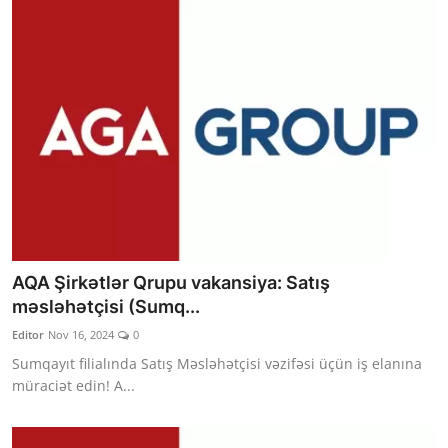
AQA Şirkətlər Qrupu vakansiya: Satış
məsləhətçisi (Sumq...
Editor
Nov 16, 2024
0
Sumqayıt filialında Satış Məsləhətçisi vəzifəsi üçün iş elanına
müraciət edin! A...