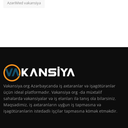
AzəriMed vakansiya
Vakansiya.org Azərbaycanda iş axtaranlar və işəgötürənlər
üçün ideal platformadır. Vakansiya org -da müxtəlif
sahələrdə vakansiyalar və iş elanları ilə tanış ola bilərsiniz.
Məqsədimiz, iş axtaranların uyğun iş tapmasına və
işəgötürənlərin istedadlı işçilər tapmasına kömək etməkdir.