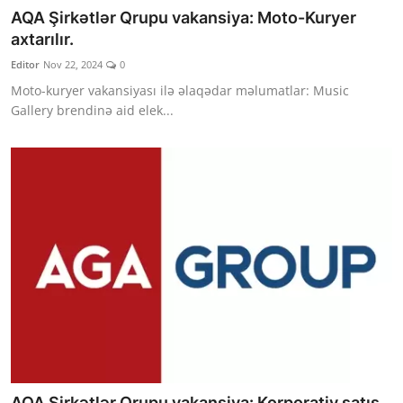
AQA Şirkətlər Qrupu vakansiya: Moto-Kuryer
axtarılır.
Editor
Nov 22, 2024
0
Moto-kuryer vakansiyası ilə əlaqədar məlumatlar: Music
Gallery brendinə aid elek...
AQA Şirkətlər Qrupu vakansiya: Korporativ satış