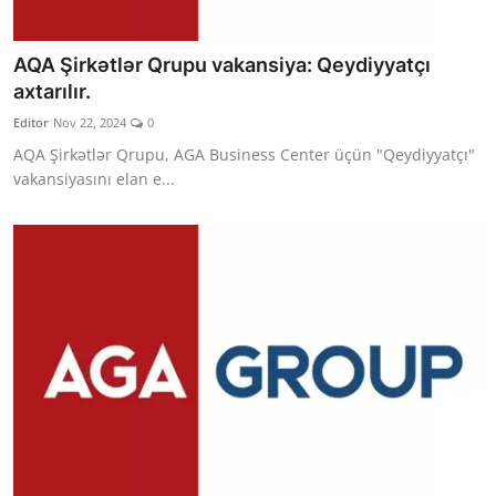
AQA Şirkətlər Qrupu vakansiya: Qeydiyyatçı
axtarılır.
Editor
Nov 22, 2024
0
AQA Şirkətlər Qrupu, AGA Business Center üçün "Qeydiyyatçı"
vakansiyasını elan e...