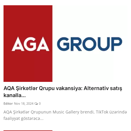
AQA Şirkətlər Qrupu vakansiya: Alternativ satış
kanalla...
Editor
Nov 18, 2024
0
AQA Şirkətlər Qrupunun Music Gallery brendi, TikTok üzərində
fəaliyyət göstərəcə...