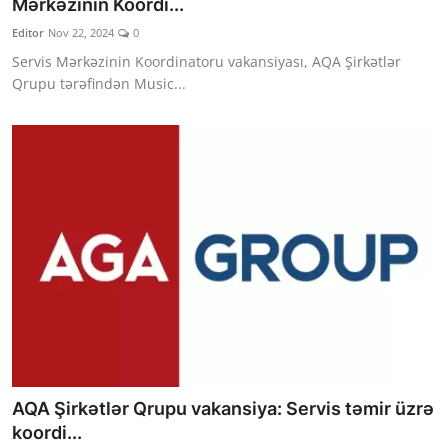
Mərkəzinin Koordi...
Editor
Nov 22, 2024
0
Servis Mərkəzinin Koordinatoru vakansiyası, AQA Şirkətlər
Qrupu tərəfindən Music...
AQA Şirkətlər Qrupu vakansiya: Servis təmir üzrə
koordi...