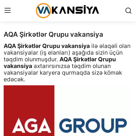
AQA Şirkətlər Qrupu vakansiya
Login
Register
AQA Şirkətlər Qrupu vakansiya
ilə əlaqəli olan
Ana səhifə
vakansiyalar (iş elanları) aşağıda sizin üçün
təqdim olunmuşdur.
AQA Şirkətlər Qrupu
Vakansiyalar
vakansiya
axtarırsınızsa təqdim olunan
vakansiyalar karyera qurmaqda sizə kömək
Maliyyə
edəcək.
Əlaqə
Xəbərlər
AZ