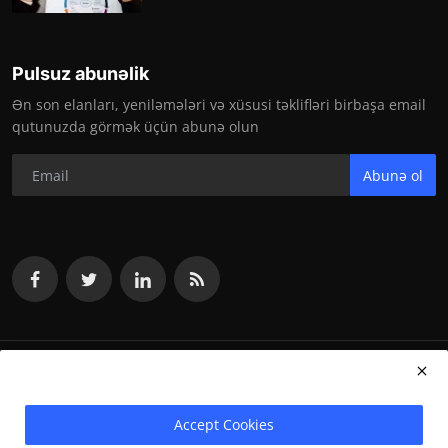
Pulsuz abunəlik
Ən son elanları, yeniləmələri və xüsusi təklifləri birbaşa email
qutunuzda görmək üçün abunə olun
Abunə ol
vakansiya.org 2024
Accept Cookies
Terms & Conditions