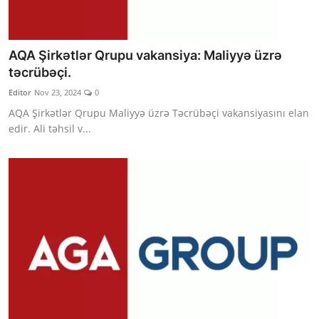
AQA Şirkətlər Qrupu vakansiya: Maliyyə üzrə
təcrübəçi.
Editor
Nov 23, 2024
0
AQA Şirkətlər Qrupu Maliyyə üzrə Təcrübəçi vakansiyasını elan
edir. Ali təhsil v...