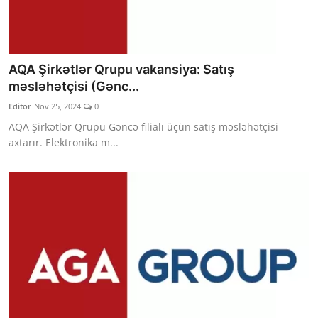
AQA Şirkətlər Qrupu vakansiya: Satış
məsləhətçisi (Gənc...
Editor
Nov 25, 2024
0
AQA Şirkətlər Qrupu Gəncə filialı üçün satış məsləhətçisi
axtarır. Elektronika m...