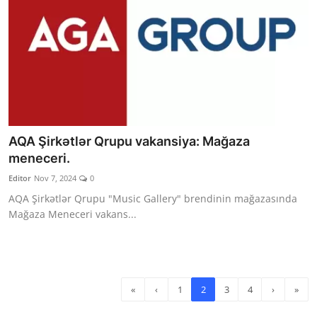
AQA Şirkətlər Qrupu vakansiya: Mağaza
meneceri.
Editor
Nov 7, 2024
0
AQA Şirkətlər Qrupu "Music Gallery" brendinin mağazasında
Mağaza Meneceri vakans...
«
‹
1
2
3
4
›
»