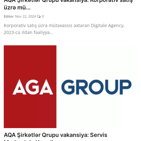
üzrə mü...
Editor
Nov 22, 2024
0
Korporativ satış üzrə mütəxəssis axtaran Digitale Agency,
2023-cü ildən fəaliyyə...
AQA Şirkətlər Qrupu vakansiya: Servis