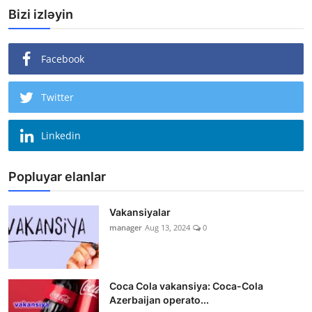
Bizi izləyin
Facebook
Twitter
Linkedin
Popluyar elanlar
Vakansiyalar
manager
Aug 13, 2024
0
Coca Cola vakansiya: Coca-Cola
Azerbaijan operato...