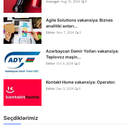
manager
Aug 16, 2024
0
Agile Solutions vakansiya: Biznes
analitiki axtarı...
Editor
Nov 7, 2024
0
Azərbaycan Dəmir Yolları vakansiya:
Teplovoz maşin...
Editor
Oct 9, 2024
0
Kontakt Home vakansiya: Operator.
Editor
Dec 3, 2024
0
Seçdiklərimiz