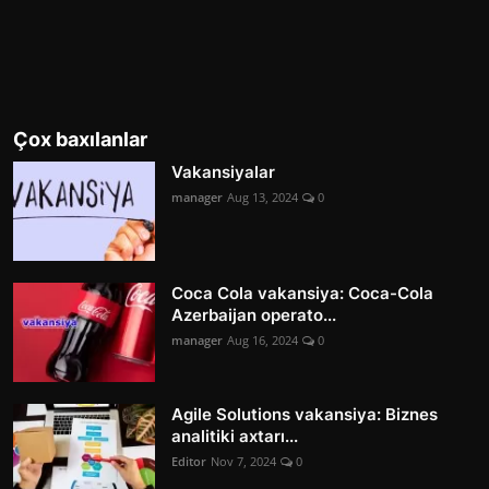
Çox baxılanlar
Vakansiyalar
manager
Aug 13, 2024
0
Coca Cola vakansiya: Coca-Cola
Azerbaijan operato...
manager
Aug 16, 2024
0
Agile Solutions vakansiya: Biznes
analitiki axtarı...
Editor
Nov 7, 2024
0