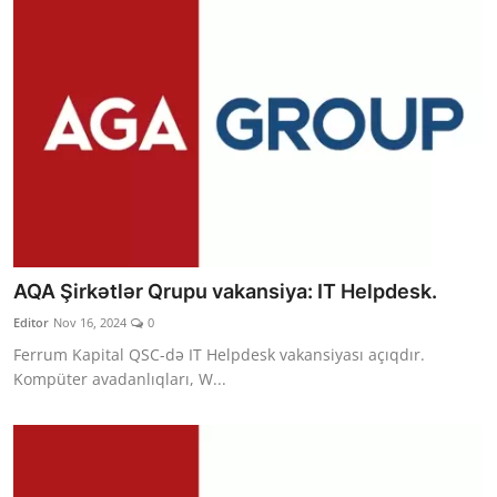
AQA Şirkətlər Qrupu vakansiya: IT Helpdesk.
Editor
Nov 16, 2024
0
Ferrum Kapital QSC-də IT Helpdesk vakansiyası açıqdır.
Kompüter avadanlıqları, W...