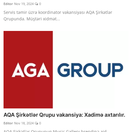
Editor
Nov 19, 2024
0
Servis təmir üzrə koordinator vakansiyası AQA Şirkətlər
Qrupunda. Müştəri xidmət...
AQA Şirkətlər Qrupu vakansiya: Xadimə axtarılır.
Editor
Nov 18, 2024
0
AQA Şirkətlər Qrupunun Music Gallery brendinə aid