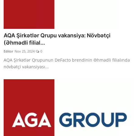
AQA Şirkətlər Qrupu vakansiya: Növbətçi
(Əhmədli filial...
Editor
Nov 25, 2024
0
AQA Şirkətlər Qrupunun DeFacto brendinin Əhmədli filialında
növbətçi vakansiyası...