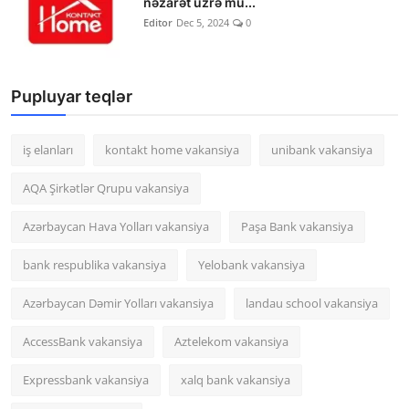
nəzarət üzrə mü...
Editor
Dec 5, 2024
0
Pupluyar teqlər
iş elanları
kontakt home vakansiya
unibank vakansiya
AQA Şirkətlər Qrupu vakansiya
Azərbaycan Hava Yolları vakansiya
Paşa Bank vakansiya
bank respublika vakansiya
Yelobank vakansiya
Azərbaycan Dəmir Yolları vakansiya
landau school vakansiya
AccessBank vakansiya
Aztelekom vakansiya
Expressbank vakansiya
xalq bank vakansiya