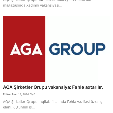
mağazasında Xadimə vakansiyası...
AQA Şirkətlər Qrupu vakansiya: Fəhlə axtarılır.
Editor
Nov 18, 2024
0
AQA Şirkətlər Qrupu İnqilab filialında Fəhlə vəzifəsi üzrə iş
elanı. 6 günlük iş...