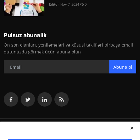
Editor
Nov 7, 2024
0
Pulsuz abunəlik
Ən son elanları, yeniləmələri və xüsusi təklifləri birbaşa email
qutunuzda görmək üçün abunə olun
Abunə ol
vakansiya.org 2024