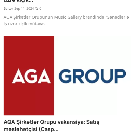
Editor
Sep 11, 2024
0
AQA Şirkətlər Qrupunun Music Gallery brendində "Sənədlərlə
iş üzrə kiçik mütəxəs...
AQA Şirkətlər Qrupu vakansiya: Satış
məsləhətçisi (Casp...