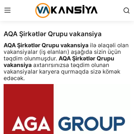
AQA Şirkətlər Qrupu vakansiya
Login
Register
AQA Şirkətlər Qrupu vakansiya
ilə əlaqəli olan
Ana səhifə
vakansiyalar (iş elanları) aşağıda sizin üçün
təqdim olunmuşdur.
AQA Şirkətlər Qrupu
Vakansiyalar
vakansiya
axtarırsınızsa təqdim olunan
vakansiyalar karyera qurmaqda sizə kömək
Maliyyə
edəcək.
Əlaqə
Xəbərlər
AZ