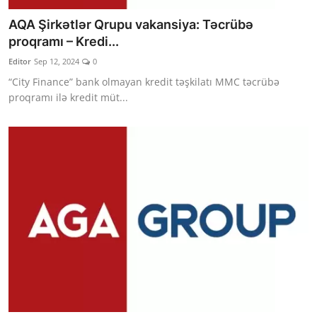
AQA Şirkətlər Qrupu vakansiya: Təcrübə
proqramı – Kredi...
Editor
Sep 12, 2024
0
“City Finance” bank olmayan kredit təşkilatı MMC təcrübə
proqramı ilə kredit müt...