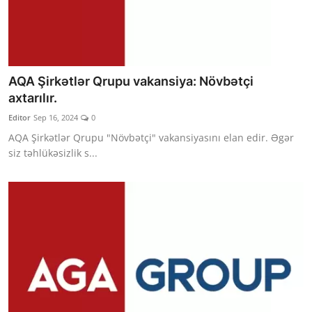
AQA Şirkətlər Qrupu vakansiya: Növbətçi
axtarılır.
Editor
Sep 16, 2024
0
AQA Şirkətlər Qrupu "Növbətçi" vakansiyasını elan edir. Əgər
siz təhlükəsizlik s...