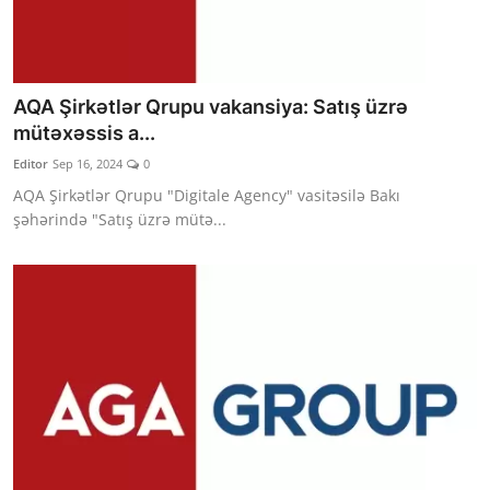
AQA Şirkətlər Qrupu vakansiya: Satış üzrə
mütəxəssis a...
Editor
Sep 16, 2024
0
AQA Şirkətlər Qrupu "Digitale Agency" vasitəsilə Bakı
şəhərində "Satış üzrə mütə...