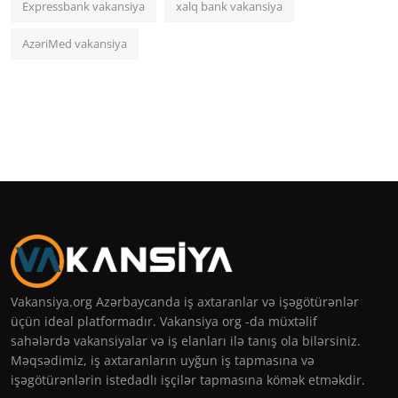
Expressbank vakansiya
xalq bank vakansiya
AzəriMed vakansiya
Vakansiya.org Azərbaycanda iş axtaranlar və işəgötürənlər
üçün ideal platformadır. Vakansiya org -da müxtəlif
sahələrdə vakansiyalar və iş elanları ilə tanış ola bilərsiniz.
Məqsədimiz, iş axtaranların uyğun iş tapmasına və
işəgötürənlərin istedadlı işçilər tapmasına kömək etməkdir.