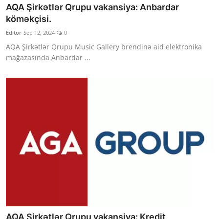
AQA Şirkətlər Qrupu vakansiya: Anbardar
köməkçisi.
Editor
Sep 12, 2024
0
AQA Şirkətlər Qrupu Music Gallery brendinə aid elektronika
mağazasında Anbardar ...
AQA Şirkətlər Qrupu vakansiya: Kredit