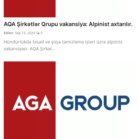
AQA Şirkətlər Qrupu vakansiya: Alpinist axtarılır.
Editor
Sep 13, 2024
0
Hündürlükdə fasad və şüşə təmizləmə işləri üzrə alpinist
vakansiyası. AQA Şirkət...