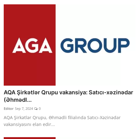
AQA Şirkətlər Qrupu vakansiya: Satıcı-xəzinədar
(Əhmədl...
Editor
Sep 7, 2024
0
AQA Şirkətlər Qrupu, Əhmədli filialında Satıcı-Xəzinədar
vakansiyasını elan edir...