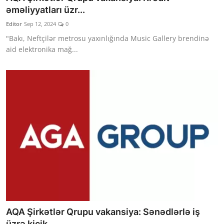
əməliyyatları üzr...
Editor
Sep 12, 2024
0
"Bakı, Neftçilər metrosu yaxınlığında Music Gallery brendinə
aid elektronika mağ...
AQA Şirkətlər Qrupu vakansiya: Sənədlərlə iş
üzrə kiçik...