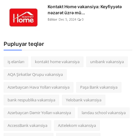
Kontakt Home vakansiya: Keyfiyyətə
nəzarət üzrə mü...
Editor
Dec 5, 2024
0
Pupluyar teqlər
iş elanları
kontakt home vakansiya
unibank vakansiya
AQA Şirkətlər Qrupu vakansiya
Azərbaycan Hava Yolları vakansiya
Paşa Bank vakansiya
bank respublika vakansiya
Yelobank vakansiya
Azərbaycan Dəmir Yolları vakansiya
landau school vakansiya
AccessBank vakansiya
Aztelekom vakansiya