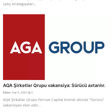
satış strategiyaları...
AQA Şirkətlər Qrupu vakansiya: Sürücü axtarılır.
Editor
Sep 9, 2024
0
AQA Şirkətlər Qrupu Ferrum Capital brendi altında "Sürücü"
vakansiyası elan edir...