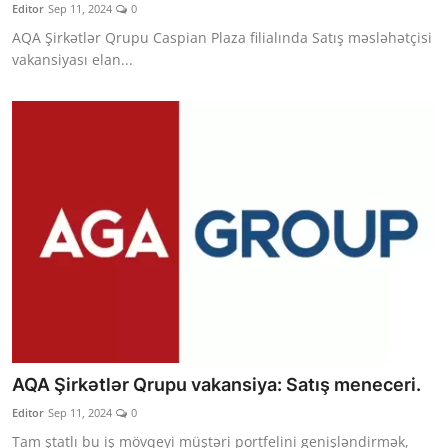
Editor
Sep 11, 2024
0
AQA Şirkətlər Qrupu Caspian Plaza filialında Satış məsləhətçisi
vakansiyası elan...
AQA Şirkətlər Qrupu vakansiya: Satış meneceri.
Editor
Sep 11, 2024
0
Tam ştatlı bu iş mövqeyi müştəri portfelini genişləndirmək,