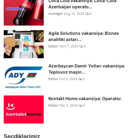
Coca Cola vakansiya: Coca-Cola
Azerbaijan operato...
manager
Aug 16, 2024
0
Agile Solutions vakansiya: Biznes
analitiki axtarı...
Editor
Nov 7, 2024
0
Azərbaycan Dəmir Yolları vakansiya:
Teplovoz maşin...
Editor
Oct 9, 2024
0
Kontakt Home vakansiya: Operator.
Editor
Dec 3, 2024
0
Seçdiklərimiz