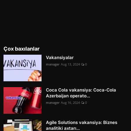
Çox baxılanlar
Vakansiyalar
manager
Aug 13, 2024
0
Coca Cola vakansiya: Coca-Cola
Azerbaijan operato...
manager
Aug 16, 2024
0
Agile Solutions vakansiya: Biznes
analitiki axtarı...