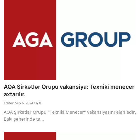
AQA Şirkətlər Qrupu vakansiya: Texniki menecer
axtarılır.
Editor
Sep 6, 2024
0
AQA Şirkətlər Qrupu "Texniki Menecer" vakansiyasını elan edir.
Bakı şəhərində ta...