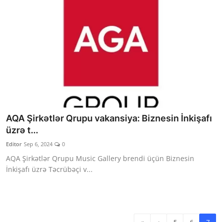
AQA Şirkətlər Qrupu vakansiya: Biznesin İnkişafı
üzrə t...
Editor
Sep 6, 2024
0
AQA Şirkətlər Qrupu Music Gallery brendi üçün Biznesin
İnkişafı üzrə Təcrübəçi v...
«
‹
5
6
7